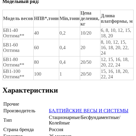
Модельный ряд:
Цена
Длина
Модель весов
НПВ*,
тонн
Min
,
тонн
деления,
платформы, м
кг
БВ1-40
6, 8, 10, 12, 15,
40
0,2
10/20
Оптима**
18, 20
8, 10, 12, 15,
БВ1-60
60
0,4
20
16, 18, 20, 22,
Оптима
24
БВ1-80
12, 15, 16, 18,
80
0,4
20/50
Оптима**
20, 22, 24
БВ1-100
15, 16, 18, 20,
100
1
20/50
Оптима**
22, 24
Характеристики
Прочие
Производитель
БАЛТИЙСКИЕ ВЕСЫ И СИСТЕМЫ
Стационарные/Бесфундаментные/
Тип
Колейные
Страна бренда
Россия