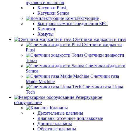
рукавов и шлангов
Катушки Piusi
Катушки Samoa
Комплектующие
Быстроразъемные соединения БРС
Камлоки
Хомуты
Счетчики жидкости и газа
Счетчики жидкости
Piusi
Счетчики жидкости
Топаз
Счетчики жидкости
Samoa
Счетчики газа
Maide Machine
Счетчики газа Liqua
Tech
Резервуарное
оборудование
Клапаны
Дыхательные клапаны
Клапаны отсечные поплавковые
Донные клапаны
Обратные клапаны