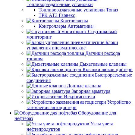
Топливораздаточные установки
Топливораздаточные установки Топаз
ТРК АТЗ Гарвекс
Контроллеры
Контроллеры Автоматика+
Спутниковый
мониторинг
Блоки
управления пневматические
Датчики расхода
топлива
Дыхательные клапаны
Крышки люков цистерн
Быстроразъемные
соединения
Донные клапана
Запорная арматура
Искрогасители
Устройство
заземления автоцистерн
Оборудование для
нефтебаз
Узлы учета
нефтепродуктов