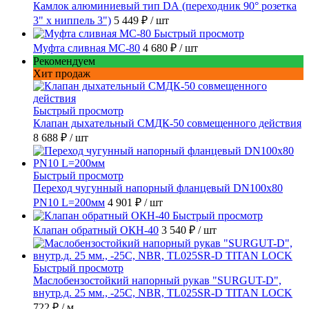
Камлок алюминиевый тип DА (переходник 90° розетка
3" х ниппель 3")
5 449 ₽
/ шт
Быстрый просмотр
Муфта сливная МС-80
4 680 ₽
/ шт
Рекомендуем
Хит продаж
Быстрый просмотр
Клапан дыхательный СМДК-50 совмещенного действия
8 688 ₽
/ шт
Быстрый просмотр
Переход чугунный напорный фланцевый DN100х80
PN10 L=200мм
4 901 ₽
/ шт
Быстрый просмотр
Клапан обратный ОКН-40
3 540 ₽
/ шт
Быстрый просмотр
Маслобензостойкий напорный рукав "SURGUT-D",
внутр.д. 25 мм., -25C, NBR, TL025SR-D TITAN LOCK
722 ₽
/ м