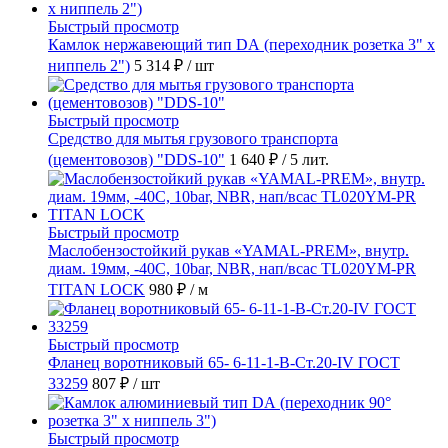
Быстрый просмотр
Камлок нержавеющий тип DА (переходник розетка 3" х
ниппель 2")
5 314 ₽
/ шт
Быстрый просмотр
Средство для мытья грузового транспорта
(цементовозов) "DDS-10"
1 640 ₽
/ 5 лит.
Быстрый просмотр
Маслобензостойкий рукав «YAMAL-PREM», внутр.
диам. 19мм, -40C, 10bar, NBR, нап/всас TL020YM-PR
TITAN LOCK
980 ₽
/ м
Быстрый просмотр
Фланец воротниковый 65- 6-11-1-B-Ст.20-IV ГОСТ
33259
807 ₽
/ шт
Быстрый просмотр