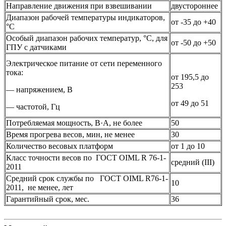
Направление движения при взвешивании
двустороннее
Диапазон рабочей температуры индикаторов,
от -35 до +40
°С
Особый диапазон рабочих температур, °С, для
от -50 до +50
ГПУ с датчиками
Электрическое питание от сети переменного
тока:
от 195,5 до
253
— напряжением, В
от 49 до 51
— частотой, Гц
Потребляемая мощность, В·A, не более
50
Время прогрева весов, мин, не менее
30
Количество весовых платформ
от 1 до 10
Класс точности весов по ГОСТ OIML R 76-1-
средний (III)
2011
Средний срок службы по ГОСТ OIML R76-1-
10
2011, не менее, лет
Гарантийный срок, мес.
36