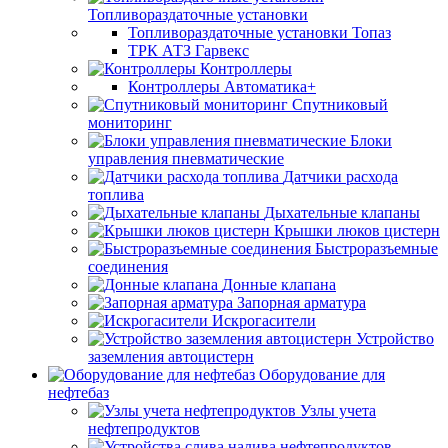
Топливораздаточные установки
Топливораздаточные установки Топаз
ТРК АТЗ Гарвекс
Контроллеры
Контроллеры Автоматика+
Спутниковый
мониторинг
Блоки
управления пневматические
Датчики расхода
топлива
Дыхательные клапаны
Крышки люков цистерн
Быстроразъемные
соединения
Донные клапана
Запорная арматура
Искрогасители
Устройство
заземления автоцистерн
Оборудование для
нефтебаз
Узлы учета
нефтепродуктов