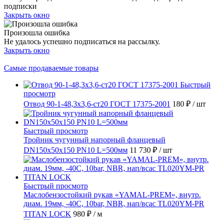
подписки
Закрыть окно
Произошла ошибка
Не удалось успешно подписаться на рассылку.
Закрыть окно
Самые продаваемые товары
Быстрый
просмотр
Отвод 90-1-48,3х3,6-ст20 ГОСТ 17375-2001
180 ₽
/ шт
Быстрый просмотр
Тройник чугунный напорный фланцевый
DN150х50х150 PN10 L=500мм
11 730 ₽
/ шт
Быстрый просмотр
Маслобензостойкий рукав «YAMAL-PREM», внутр.
диам. 19мм, -40C, 10bar, NBR, нап/всас TL020YM-PR
TITAN LOCK
980 ₽
/ м