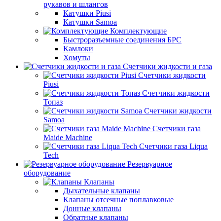
рукавов и шлангов
Катушки Piusi
Катушки Samoa
Комплектующие
Быстроразъемные соединения БРС
Камлоки
Хомуты
Счетчики жидкости и газа
Счетчики жидкости
Piusi
Счетчики жидкости
Топаз
Счетчики жидкости
Samoa
Счетчики газа
Maide Machine
Счетчики газа Liqua
Tech
Резервуарное
оборудование
Клапаны
Дыхательные клапаны
Клапаны отсечные поплавковые
Донные клапаны
Обратные клапаны