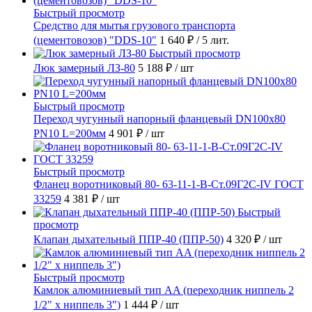
Быстрый просмотр
Средство для мытья грузового транспорта
(цементовозов) "DDS-10"
1 640 ₽
/ 5 лит.
Быстрый просмотр
Люк замерный ЛЗ-80
5 188 ₽
/ шт
Быстрый просмотр
Переход чугунный напорный фланцевый DN100х80
PN10 L=200мм
4 901 ₽
/ шт
Быстрый просмотр
Фланец воротниковый 80- 63-11-1-B-Ст.09Г2С-IV ГОСТ
33259
4 381 ₽
/ шт
Быстрый
просмотр
Клапан дыхательный ППР-40 (ППР-50)
4 320 ₽
/ шт
Быстрый просмотр
Камлок алюминиевый тип AA (переходник ниппель 2
1/2" х ниппель 3")
1 444 ₽
/ шт