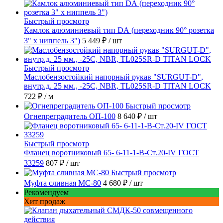
Быстрый просмотр
Камлок алюминиевый тип DА (переходник 90° розетка
3" х ниппель 3")
5 449 ₽
/ шт
Быстрый просмотр
Маслобензостойкий напорный рукав "SURGUT-D",
внутр.д. 25 мм., -25C, NBR, TL025SR-D TITAN LOCK
722 ₽
/ м
Быстрый просмотр
Огнепреградитель ОП-100
8 640 ₽
/ шт
Быстрый просмотр
Фланец воротниковый 65- 6-11-1-B-Ст.20-IV ГОСТ
33259
807 ₽
/ шт
Быстрый просмотр
Муфта сливная МС-80
4 680 ₽
/ шт
Рекомендуем
Хит продаж