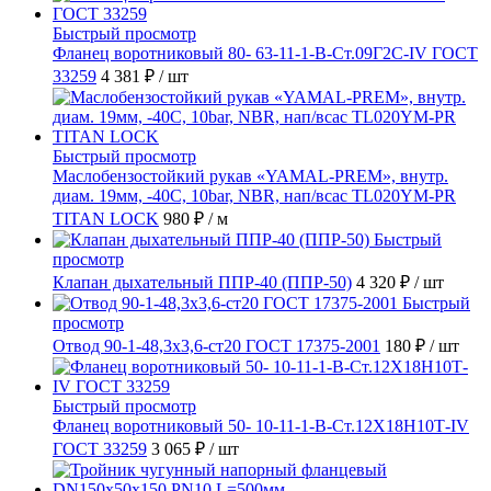
Быстрый просмотр
Фланец воротниковый 80- 63-11-1-B-Ст.09Г2С-IV ГОСТ
33259
4 381 ₽
/ шт
Быстрый просмотр
Маслобензостойкий рукав «YAMAL-PREM», внутр.
диам. 19мм, -40C, 10bar, NBR, нап/всас TL020YM-PR
TITAN LOCK
980 ₽
/ м
Быстрый
просмотр
Клапан дыхательный ППР-40 (ППР-50)
4 320 ₽
/ шт
Быстрый
просмотр
Отвод 90-1-48,3х3,6-ст20 ГОСТ 17375-2001
180 ₽
/ шт
Быстрый просмотр
Фланец воротниковый 50- 10-11-1-B-Ст.12Х18Н10Т-IV
ГОСТ 33259
3 065 ₽
/ шт