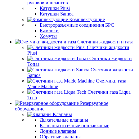
рукавов и шлангов
Катушки Piusi
Катушки Samoa
Комплектующие
Быстроразъемные соединения БРС
Камлоки
Хомуты
Счетчики жидкости и газа
Счетчики жидкости
Piusi
Счетчики жидкости
Топаз
Счетчики жидкости
Samoa
Счетчики газа
Maide Machine
Счетчики газа Liqua
Tech
Резервуарное
оборудование
Клапаны
Дыхательные клапаны
Клапаны отсечные поплавковые
Донные клапаны
Обратные клапаны