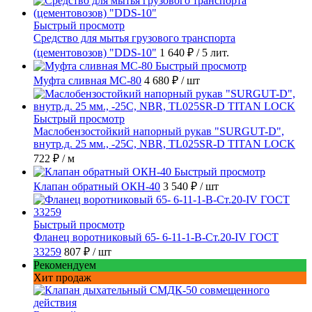
Быстрый просмотр
Средство для мытья грузового транспорта
(цементовозов) "DDS-10"
1 640 ₽
/ 5 лит.
Быстрый просмотр
Муфта сливная МС-80
4 680 ₽
/ шт
Быстрый просмотр
Маслобензостойкий напорный рукав "SURGUT-D",
внутр.д. 25 мм., -25C, NBR, TL025SR-D TITAN LOCK
722 ₽
/ м
Быстрый просмотр
Клапан обратный ОКН-40
3 540 ₽
/ шт
Быстрый просмотр
Фланец воротниковый 65- 6-11-1-B-Ст.20-IV ГОСТ
33259
807 ₽
/ шт
Рекомендуем
Хит продаж