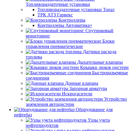
Топливораздаточные установки
Топливораздаточные установки Топаз
ТРК АТЗ Гарвекс
Контроллеры
Контроллеры Автоматика+
Спутниковый
мониторинг
Блоки
управления пневматические
Датчики расхода
топлива
Дыхательные клапаны
Крышки люков цистерн
Быстроразъемные
соединения
Донные клапана
Запорная арматура
Искрогасители
Устройство
заземления автоцистерн
Оборудование для
нефтебаз
Узлы учета
нефтепродуктов