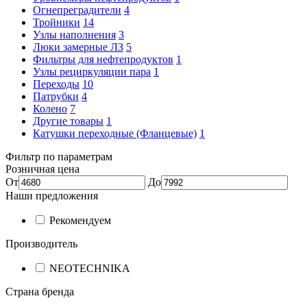
Огнепреградители
4
Тройники
14
Узлы наполнения
3
Люки замерные ЛЗ
5
Фильтры для нефтепродуктов
1
Узлы рециркуляции пара
1
Переходы
10
Патрубки
4
Колено
7
Другие товары
1
Катушки переходные (Фланцевые)
1
Фильтр по параметрам
Розничная цена
От
До
Наши предложения
Рекомендуем
Производитель
NEOTECHNIKA
Страна бренда