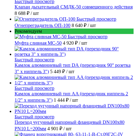
Быстрый просмотр
Клапан дыхательный СМДК-50 совмещенного действия
8 688 ₽
/ шт
Быстрый просмотр
Огнепреградитель ОП-100
8 640 ₽
/ шт
Рекомендуем
Быстрый просмотр
Муфта сливная МС-50
4 920 ₽
/ шт
Быстрый просмотр
Камлок алюминиевый тип DА (переходник 90° розетка
3" х ниппель 3")
5 449 ₽
/ шт
Быстрый просмотр
Камлок алюминиевый тип AA (переходник ниппель 2
1/2" х ниппель 3")
1 444 ₽
/ шт
Быстрый просмотр
Переход чугунный напорный фланцевый DN100х80
PN10 L=200мм
4 901 ₽
/ шт