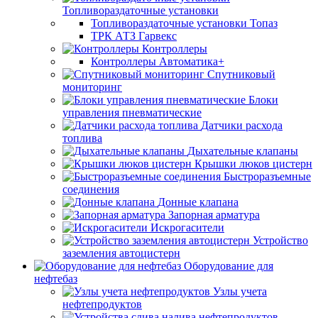
Топливораздаточные установки
Топливораздаточные установки Топаз
ТРК АТЗ Гарвекс
Контроллеры
Контроллеры Автоматика+
Спутниковый
мониторинг
Блоки
управления пневматические
Датчики расхода
топлива
Дыхательные клапаны
Крышки люков цистерн
Быстроразъемные
соединения
Донные клапана
Запорная арматура
Искрогасители
Устройство
заземления автоцистерн
Оборудование для
нефтебаз
Узлы учета
нефтепродуктов