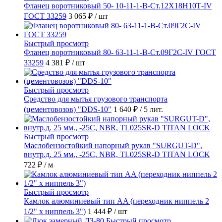
Фланец воротниковый 50- 10-11-1-B-Ст.12Х18Н10Т-IV
ГОСТ 33259
3 065 ₽
/ шт
Быстрый просмотр
Фланец воротниковый 80- 63-11-1-B-Ст.09Г2С-IV ГОСТ
33259
4 381 ₽
/ шт
Быстрый просмотр
Средство для мытья грузового транспорта
(цементовозов) "DDS-10"
1 640 ₽
/ 5 лит.
Быстрый просмотр
Маслобензостойкий напорный рукав "SURGUT-D",
внутр.д. 25 мм., -25C, NBR, TL025SR-D TITAN LOCK
722 ₽
/ м
Быстрый просмотр
Камлок алюминиевый тип AA (переходник ниппель 2
1/2" х ниппель 3")
1 444 ₽
/ шт
Быстрый просмотр