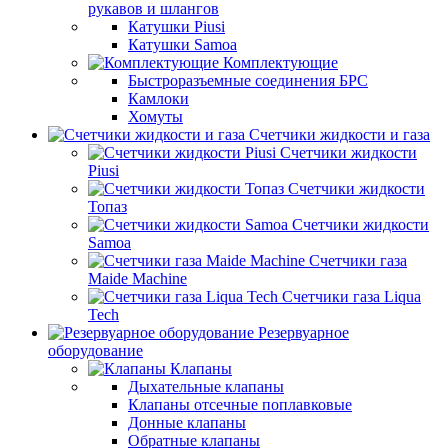
рукавов и шлангов
Катушки Piusi
Катушки Samoa
Комплектующие
Быстроразъемные соединения БРС
Камлоки
Хомуты
Счетчики жидкости и газа
Счетчики жидкости
Piusi
Счетчики жидкости
Топаз
Счетчики жидкости
Samoa
Счетчики газа
Maide Machine
Счетчики газа Liqua
Tech
Резервуарное
оборудование
Клапаны
Дыхательные клапаны
Клапаны отсечные поплавковые
Донные клапаны
Обратные клапаны