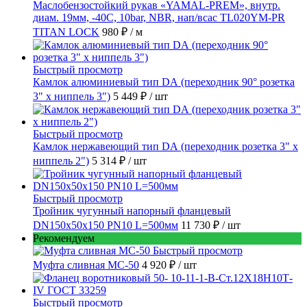
Маслобензостойкий рукав «YAMAL-PREM», внутр.
диам. 19мм, -40C, 10bar, NBR, нап/всас TL020YM-PR
TITAN LOCK
980 ₽
/ м
Быстрый просмотр
Камлок алюминиевый тип DА (переходник 90° розетка
3" х ниппель 3")
5 449 ₽
/ шт
Быстрый просмотр
Камлок нержавеющий тип DА (переходник розетка 3" х
ниппель 2")
5 314 ₽
/ шт
Быстрый просмотр
Тройник чугунный напорный фланцевый
DN150х50х150 PN10 L=500мм
11 730 ₽
/ шт
Рекомендуем
Быстрый просмотр
Муфта сливная МС-50
4 920 ₽
/ шт
Быстрый просмотр