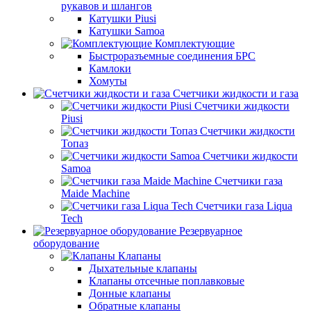
рукавов и шлангов
Катушки Piusi
Катушки Samoa
Комплектующие
Быстроразъемные соединения БРС
Камлоки
Хомуты
Счетчики жидкости и газа
Счетчики жидкости
Piusi
Счетчики жидкости
Топаз
Счетчики жидкости
Samoa
Счетчики газа
Maide Machine
Счетчики газа Liqua
Tech
Резервуарное
оборудование
Клапаны
Дыхательные клапаны
Клапаны отсечные поплавковые
Донные клапаны
Обратные клапаны