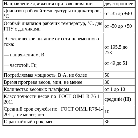
Направление движения при взвешивании
двустороннее
Диапазон рабочей температуры индикаторов,
от -35 до +40
°С
Особый диапазон рабочих температур, °С, для
от -50 до +50
ГПУ с датчиками
Электрическое питание от сети переменного
тока:
от 195,5 до
253
— напряжением, В
от 49 до 51
— частотой, Гц
Потребляемая мощность, В·A, не более
50
Время прогрева весов, мин, не менее
30
Количество весовых платформ
от 1 до 10
Класс точности весов по ГОСТ OIML R 76-1-
средний (III)
2011
Средний срок службы по ГОСТ OIML R76-1-
10
2011, не менее, лет
Гарантийный срок, мес.
36