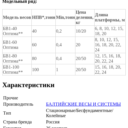
Модельный ряд:
Цена
Длина
Модель весов
НПВ*,
тонн
Min
,
тонн
деления,
платформы, м
кг
БВ1-40
6, 8, 10, 12, 15,
40
0,2
10/20
Оптима**
18, 20
8, 10, 12, 15,
БВ1-60
60
0,4
20
16, 18, 20, 22,
Оптима
24
БВ1-80
12, 15, 16, 18,
80
0,4
20/50
Оптима**
20, 22, 24
БВ1-100
15, 16, 18, 20,
100
1
20/50
Оптима**
22, 24
Характеристики
Прочие
Производитель
БАЛТИЙСКИЕ ВЕСЫ И СИСТЕМЫ
Стационарные/Бесфундаментные/
Тип
Колейные
Страна бренда
Россия