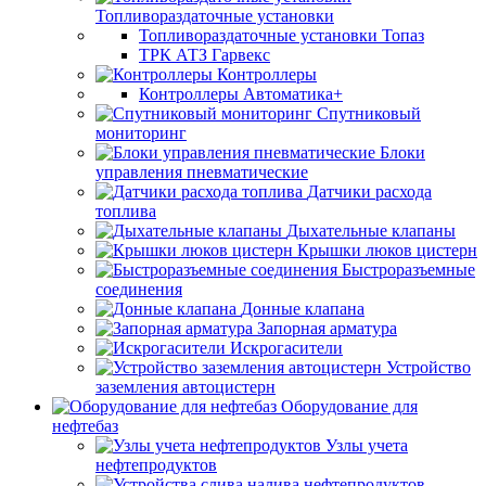
Топливораздаточные установки
Топливораздаточные установки Топаз
ТРК АТЗ Гарвекс
Контроллеры
Контроллеры Автоматика+
Спутниковый
мониторинг
Блоки
управления пневматические
Датчики расхода
топлива
Дыхательные клапаны
Крышки люков цистерн
Быстроразъемные
соединения
Донные клапана
Запорная арматура
Искрогасители
Устройство
заземления автоцистерн
Оборудование для
нефтебаз
Узлы учета
нефтепродуктов