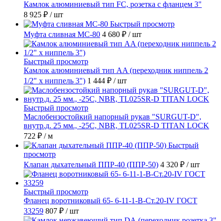
Камлок алюминиевый тип FC, розетка с фланцем 3"
8 925 ₽
/ шт
Быстрый просмотр
Муфта сливная МС-80
4 680 ₽
/ шт
Быстрый просмотр
Камлок алюминиевый тип AA (переходник ниппель 2
1/2" х ниппель 3")
1 444 ₽
/ шт
Быстрый просмотр
Маслобензостойкий напорный рукав "SURGUT-D",
внутр.д. 25 мм., -25C, NBR, TL025SR-D TITAN LOCK
722 ₽
/ м
Быстрый
просмотр
Клапан дыхательный ППР-40 (ППР-50)
4 320 ₽
/ шт
Быстрый просмотр
Фланец воротниковый 65- 6-11-1-B-Ст.20-IV ГОСТ
33259
807 ₽
/ шт