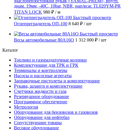
Маслобензостойкий рукав «YAMAL-PREM», внутр.
диам. 19мм, -40C, 10bar, NBR, нап/всас TL020YM-PR
TITAN LOCK
980 ₽
/ м
Быстрый просмотр
Огнепреградитель ОП-100
8 640 ₽
/ шт
Быстрый просмотр
Весы автомобильные 80А16О
1 312 000 ₽
/ шт
Каталог
Топливо и газораздаточные колонки
Комплектующие для ТРК и ГРК
Терминалы и контроллеры
Насосы и насосные агрегаты
Заправочные пистолеты и комплектующие
Рукава, шланги и комплектующие
Счетчики жидкости и газа
Резервуарное оборудование
Программное обеспечение
Метрология
Оборудование для бензовозов и газовозов
Оборудование для нефтебаз
Сопутствующие товары
Весовое обоурдование