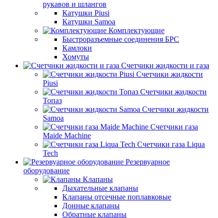
рукавов и шлангов
Катушки Piusi
Катушки Samoa
Комплектующие
Быстроразъемные соединения БРС
Камлоки
Хомуты
Счетчики жидкости и газа
Счетчики жидкости
Piusi
Счетчики жидкости
Топаз
Счетчики жидкости
Samoa
Счетчики газа
Maide Machine
Счетчики газа Liqua
Tech
Резервуарное
оборудование
Клапаны
Дыхательные клапаны
Клапаны отсечные поплавковые
Донные клапаны
Обратные клапаны