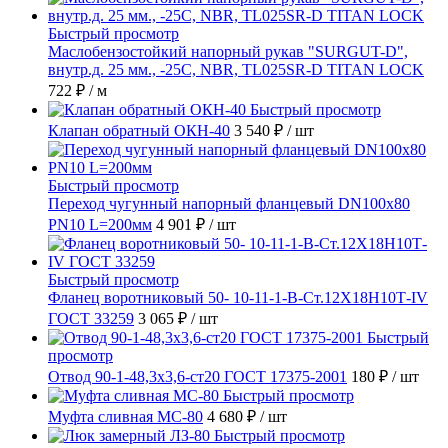
Быстрый просмотр
Маслобензостойкий напорный рукав "SURGUT-D",
внутр.д. 25 мм., -25C, NBR, TL025SR-D TITAN LOCK
722 ₽
/ м
Быстрый просмотр
Клапан обратный ОКН-40
3 540 ₽
/ шт
Быстрый просмотр
Переход чугунный напорный фланцевый DN100х80
PN10 L=200мм
4 901 ₽
/ шт
Быстрый просмотр
Фланец воротниковый 50- 10-11-1-B-Ст.12Х18Н10Т-IV
ГОСТ 33259
3 065 ₽
/ шт
Быстрый
просмотр
Отвод 90-1-48,3х3,6-ст20 ГОСТ 17375-2001
180 ₽
/ шт
Быстрый просмотр
Муфта сливная МС-80
4 680 ₽
/ шт
Быстрый просмотр