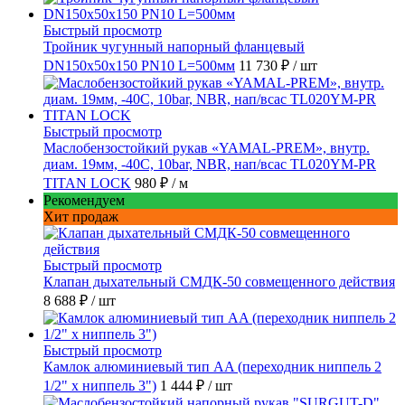
Быстрый просмотр
Тройник чугунный напорный фланцевый
DN150х50х150 PN10 L=500мм
11 730 ₽
/ шт
Быстрый просмотр
Маслобензостойкий рукав «YAMAL-PREM», внутр.
диам. 19мм, -40C, 10bar, NBR, нап/всас TL020YM-PR
TITAN LOCK
980 ₽
/ м
Рекомендуем
Хит продаж
Быстрый просмотр
Клапан дыхательный СМДК-50 совмещенного действия
8 688 ₽
/ шт
Быстрый просмотр
Камлок алюминиевый тип AA (переходник ниппель 2
1/2" х ниппель 3")
1 444 ₽
/ шт