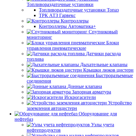
Топливораздаточные установки
Топливораздаточные установки Топаз
ТРК АТЗ Гарвекс
Контроллеры
Контроллеры Автоматика+
Спутниковый
мониторинг
Блоки
управления пневматические
Датчики расхода
топлива
Дыхательные клапаны
Крышки люков цистерн
Быстроразъемные
соединения
Донные клапана
Запорная арматура
Искрогасители
Устройство
заземления автоцистерн
Оборудование для
нефтебаз
Узлы учета
нефтепродуктов