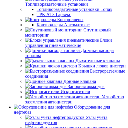
Топливораздаточные установки
Топливораздаточные установки Топаз
ТРК АТЗ Гарвекс
Контроллеры
Контроллеры Автоматика+
Спутниковый
мониторинг
Блоки
управления пневматические
Датчики расхода
топлива
Дыхательные клапаны
Крышки люков цистерн
Быстроразъемные
соединения
Донные клапана
Запорная арматура
Искрогасители
Устройство
заземления автоцистерн
Оборудование для
нефтебаз
Узлы учета
нефтепродуктов