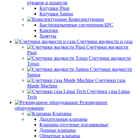
рукавов и шлангов
Катушки Piusi
Катушки Samoa
Комплектующие
Быстроразъемные соединения БРС
Камлоки
Хомуты
Счетчики жидкости и газа
Счетчики жидкости
Piusi
Счетчики жидкости
Топаз
Счетчики жидкости
Samoa
Счетчики газа
Maide Machine
Счетчики газа Liqua
Tech
Резервуарное
оборудование
Клапаны
Дыхательные клапаны
Клапаны отсечные поплавковые
Донные клапаны
Обратные клапаны