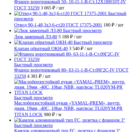
Фланец воротниковый 50- 10-11-1-B-Ст.12Х18Н10Т-IV
ГОСТ 33259
3 065 ₽
/ шт
Быстрый
просмотр
Отвод 90-1-48,3х3,6-ст20 ГОСТ 17375-2001
180 ₽
/ шт
Быстрый просмотр
Люк замерный ЛЗ-80
5 188 ₽
/ шт
Быстрый просмотр
Клапан обратный ОКН-40
3 540 ₽
/ шт
Быстрый просмотр
Фланец воротниковый 80- 63-11-1-B-Ст.09Г2С-IV ГОСТ
33259
4 381 ₽
/ шт
Быстрый просмотр
Маслобензостойкий рукав «YAMAL-PREM», внутр.
диам. 19мм, -40C, 10bar, NBR, нап/всас TL020YM-PR
TITAN LOCK
980 ₽
/ м
Быстрый просмотр
Камлок алюминиевый тип FC, розетка с фланцем 3"