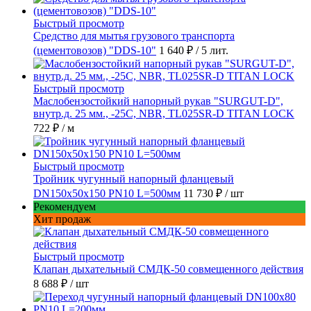
Быстрый просмотр
Средство для мытья грузового транспорта
(цементовозов) "DDS-10"
1 640 ₽
/ 5 лит.
Быстрый просмотр
Маслобензостойкий напорный рукав "SURGUT-D",
внутр.д. 25 мм., -25C, NBR, TL025SR-D TITAN LOCK
722 ₽
/ м
Быстрый просмотр
Тройник чугунный напорный фланцевый
DN150х50х150 PN10 L=500мм
11 730 ₽
/ шт
Рекомендуем
Хит продаж
Быстрый просмотр
Клапан дыхательный СМДК-50 совмещенного действия
8 688 ₽
/ шт