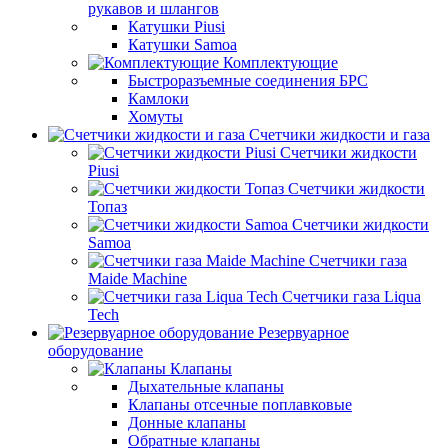
рукавов и шлангов
Катушки Piusi
Катушки Samoa
Комплектующие
Быстроразъемные соединения БРС
Камлоки
Хомуты
Счетчики жидкости и газа
Счетчики жидкости
Piusi
Счетчики жидкости
Топаз
Счетчики жидкости
Samoa
Счетчики газа
Maide Machine
Счетчики газа Liqua
Tech
Резервуарное
оборудование
Клапаны
Дыхательные клапаны
Клапаны отсечные поплавковые
Донные клапаны
Обратные клапаны