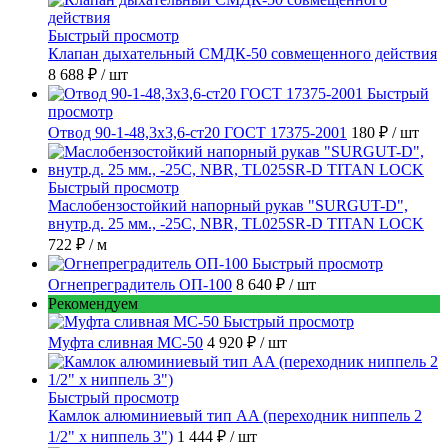
Быстрый просмотр
Клапан дыхательный СМДК-50 совмещенного действия
8 688 ₽
/ шт
Быстрый
просмотр
Отвод 90-1-48,3х3,6-ст20 ГОСТ 17375-2001
180 ₽
/ шт
Быстрый просмотр
Маслобензостойкий напорный рукав "SURGUT-D",
внутр.д. 25 мм., -25C, NBR, TL025SR-D TITAN LOCK
722 ₽
/ м
Быстрый просмотр
Огнепреградитель ОП-100
8 640 ₽
/ шт
Рекомендуем
Быстрый просмотр
Муфта сливная МС-50
4 920 ₽
/ шт
Быстрый просмотр
Камлок алюминиевый тип AA (переходник ниппель 2
1/2" х ниппель 3")
1 444 ₽
/ шт