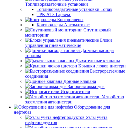
Топливораздаточные установки
Топливораздаточные установки Топаз
ТРК АТЗ Гарвекс
Контроллеры
Контроллеры Автоматика+
Спутниковый
мониторинг
Блоки
управления пневматические
Датчики расхода
топлива
Дыхательные клапаны
Крышки люков цистерн
Быстроразъемные
соединения
Донные клапана
Запорная арматура
Искрогасители
Устройство
заземления автоцистерн
Оборудование для
нефтебаз
Узлы учета
нефтепродуктов