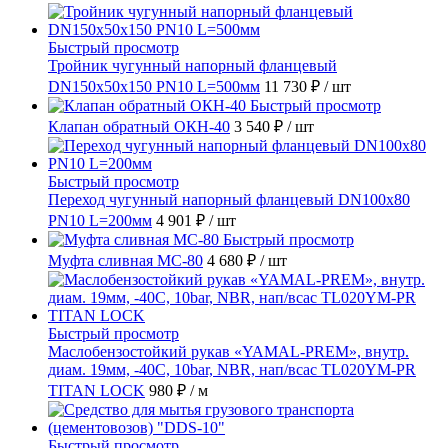
Быстрый просмотр
Тройник чугунный напорный фланцевый
DN150х50х150 PN10 L=500мм
11 730 ₽
/ шт
Быстрый просмотр
Клапан обратный ОКН-40
3 540 ₽
/ шт
Быстрый просмотр
Переход чугунный напорный фланцевый DN100х80
PN10 L=200мм
4 901 ₽
/ шт
Быстрый просмотр
Муфта сливная МС-80
4 680 ₽
/ шт
Быстрый просмотр
Маслобензостойкий рукав «YAMAL-PREM», внутр.
диам. 19мм, -40C, 10bar, NBR, нап/всас TL020YM-PR
TITAN LOCK
980 ₽
/ м
Быстрый просмотр