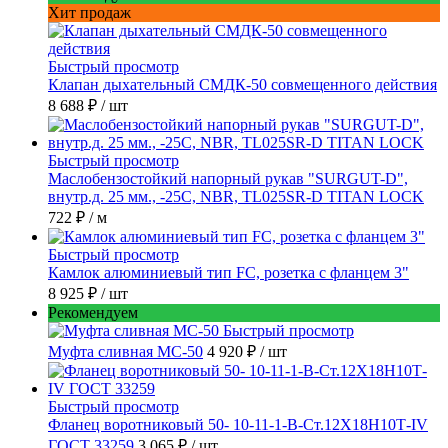
Хит продаж
Быстрый просмотр
Клапан дыхательный СМДК-50 совмещенного действия
8 688 ₽
/ шт
Быстрый просмотр
Маслобензостойкий напорный рукав "SURGUT-D",
внутр.д. 25 мм., -25C, NBR, TL025SR-D TITAN LOCK
722 ₽
/ м
Быстрый просмотр
Камлок алюминиевый тип FC, розетка с фланцем 3"
8 925 ₽
/ шт
Рекомендуем
Быстрый просмотр
Муфта сливная МС-50
4 920 ₽
/ шт
Быстрый просмотр
Фланец воротниковый 50- 10-11-1-B-Ст.12Х18Н10Т-IV
ГОСТ 33259
3 065 ₽
/ шт