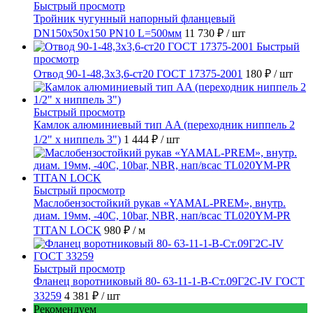
Быстрый просмотр
Тройник чугунный напорный фланцевый
DN150х50х150 PN10 L=500мм
11 730 ₽
/ шт
Быстрый
просмотр
Отвод 90-1-48,3х3,6-ст20 ГОСТ 17375-2001
180 ₽
/ шт
Быстрый просмотр
Камлок алюминиевый тип AA (переходник ниппель 2
1/2" х ниппель 3")
1 444 ₽
/ шт
Быстрый просмотр
Маслобензостойкий рукав «YAMAL-PREM», внутр.
диам. 19мм, -40C, 10bar, NBR, нап/всас TL020YM-PR
TITAN LOCK
980 ₽
/ м
Быстрый просмотр
Фланец воротниковый 80- 63-11-1-B-Ст.09Г2С-IV ГОСТ
33259
4 381 ₽
/ шт
Рекомендуем