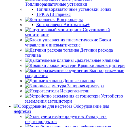
Топливораздаточные установки
Топливораздаточные установки Топаз
ТРК АТЗ Гарвекс
Контроллеры
Контроллеры Автоматика+
Спутниковый
мониторинг
Блоки
управления пневматические
Датчики расхода
топлива
Дыхательные клапаны
Крышки люков цистерн
Быстроразъемные
соединения
Донные клапана
Запорная арматура
Искрогасители
Устройство
заземления автоцистерн
Оборудование для
нефтебаз
Узлы учета
нефтепродуктов