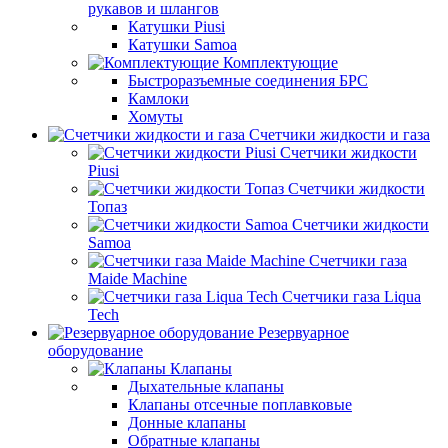
рукавов и шлангов
Катушки Piusi
Катушки Samoa
Комплектующие
Быстроразъемные соединения БРС
Камлоки
Хомуты
Счетчики жидкости и газа
Счетчики жидкости
Piusi
Счетчики жидкости
Топаз
Счетчики жидкости
Samoa
Счетчики газа
Maide Machine
Счетчики газа Liqua
Tech
Резервуарное
оборудование
Клапаны
Дыхательные клапаны
Клапаны отсечные поплавковые
Донные клапаны
Обратные клапаны