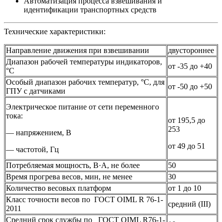
Автоматизация процесса взвешивания и
идентификации транспортных средств
Технические характеристики:
Направление движения при взвешивании
двустороннее
Диапазон рабочей температуры индикаторов,
от -35 до +40
°С
Особый диапазон рабочих температур, °С, для
от -50 до +50
ГПУ с датчиками
Электрическое питание от сети переменного
тока:
от 195,5 до
253
— напряжением, В
от 49 до 51
— частотой, Гц
Потребляемая мощность, В·A, не более
50
Время прогрева весов, мин, не менее
30
Количество весовых платформ
от 1 до 10
Класс точности весов по ГОСТ OIML R 76-1-
средний (III)
2011
Средний срок службы по ГОСТ OIML R76-1-