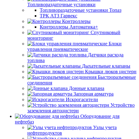
Топливораздаточные установки
Топливораздаточные установки Топаз
ТРК АТЗ Гарвекс
Контроллеры
Контроллеры Автоматика+
Спутниковый
мониторинг
Блоки
управления пневматические
Датчики расхода
топлива
Дыхательные клапаны
Крышки люков цистерн
Быстроразъемные
соединения
Донные клапана
Запорная арматура
Искрогасители
Устройство
заземления автоцистерн
Оборудование для
нефтебаз
Узлы учета
нефтепродуктов