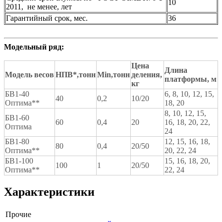
10
2011, не менее, лет
Гарантийный срок, мес.
36
Модельный ряд:
Цена
Длина
Модель весов
НПВ*,
тонн
Min
,
тонн
деления,
платформы, м
кг
БВ1-40
6, 8, 10, 12, 15,
40
0,2
10/20
Оптима**
18, 20
8, 10, 12, 15,
БВ1-60
60
0,4
20
16, 18, 20, 22,
Оптима
24
БВ1-80
12, 15, 16, 18,
80
0,4
20/50
Оптима**
20, 22, 24
БВ1-100
15, 16, 18, 20,
100
1
20/50
Оптима**
22, 24
Характеристики
Прочие