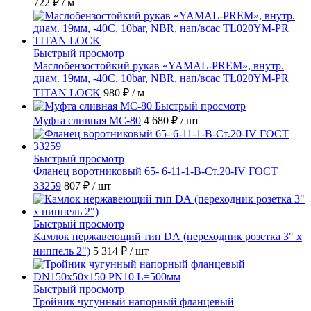
722 ₽
/ м
Быстрый просмотр
Маслобензостойкий рукав «YAMAL-PREM», внутр.
диам. 19мм, -40C, 10bar, NBR, нап/всас TL020YM-PR
TITAN LOCK
980 ₽
/ м
Быстрый просмотр
Муфта сливная МС-80
4 680 ₽
/ шт
Быстрый просмотр
Фланец воротниковый 65- 6-11-1-B-Ст.20-IV ГОСТ
33259
807 ₽
/ шт
Быстрый просмотр
Камлок нержавеющий тип DА (переходник розетка 3" х
ниппель 2")
5 314 ₽
/ шт
Быстрый просмотр
Тройник чугунный напорный фланцевый