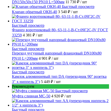
DN150х50х150 PN10 L=500мм
11 730 ₽
/ шт
Быстрый просмотр
Клапан обратный ОКН-40
3 540 ₽
/ шт
Быстрый просмотр
Фланец воротниковый 80- 63-11-1-B-Ст.09Г2С-IV ГОСТ
33259
4 381 ₽
/ шт
Быстрый просмотр
Переход чугунный напорный фланцевый DN100х80
PN10 L=200мм
4 901 ₽
/ шт
Быстрый просмотр
Камлок алюминиевый тип DА (переходник 90° розетка
3" х ниппель 3")
5 449 ₽
/ шт
Рекомендуем
Быстрый просмотр
Муфта сливная МС-50
4 920 ₽
/ шт
Быстрый просмотр