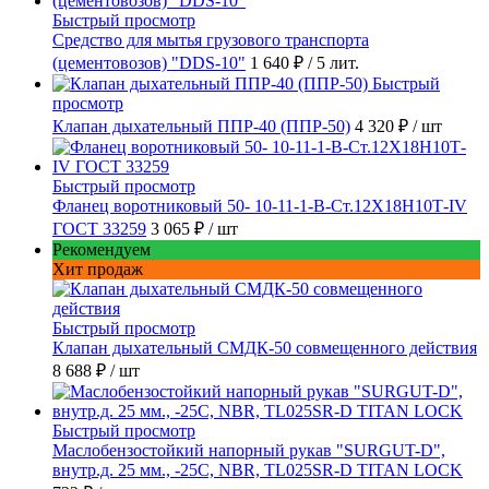
Быстрый просмотр
Средство для мытья грузового транспорта
(цементовозов) "DDS-10"
1 640 ₽
/ 5 лит.
Быстрый
просмотр
Клапан дыхательный ППР-40 (ППР-50)
4 320 ₽
/ шт
Быстрый просмотр
Фланец воротниковый 50- 10-11-1-B-Ст.12Х18Н10Т-IV
ГОСТ 33259
3 065 ₽
/ шт
Рекомендуем
Хит продаж
Быстрый просмотр
Клапан дыхательный СМДК-50 совмещенного действия
8 688 ₽
/ шт
Быстрый просмотр
Маслобензостойкий напорный рукав "SURGUT-D",
внутр.д. 25 мм., -25C, NBR, TL025SR-D TITAN LOCK