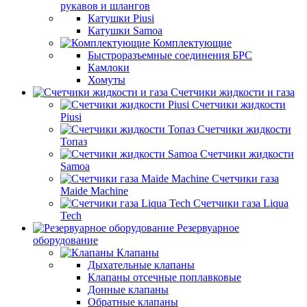
рукавов и шлангов
Катушки Piusi
Катушки Samoa
Комплектующие
Быстроразъемные соединения БРС
Камлоки
Хомуты
Счетчики жидкости и газа
Счетчики жидкости
Piusi
Счетчики жидкости
Топаз
Счетчики жидкости
Samoa
Счетчики газа
Maide Machine
Счетчики газа Liqua
Tech
Резервуарное
оборудование
Клапаны
Дыхательные клапаны
Клапаны отсечные поплавковые
Донные клапаны
Обратные клапаны