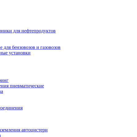
рники для нефтепродуктов
 для бензовозов и газовозов
ные установки
ринг
ения пневматические
ва
соединения
аземления автоцистерн
з