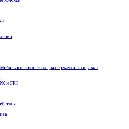
ые колонки
ки
олонки
Мобильные комплекты для перекачки и заправки
A
РК и ГРК
ействия
лива