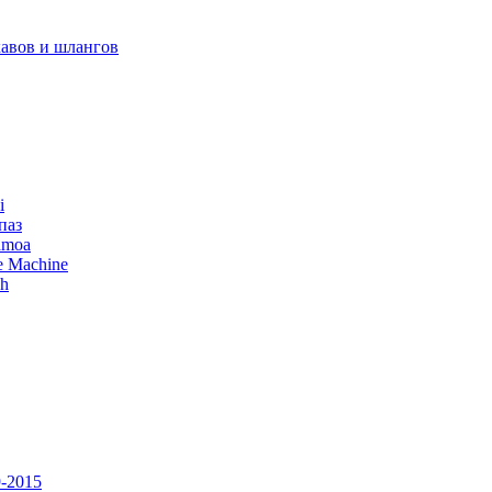
авов и шлангов
i
паз
amoa
e Machine
ch
-2015