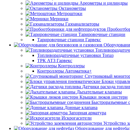
Ареометры и цилиндры
Октанометры
Метроштоки
Мерники
Газоанализаторы
Пробоотбо
Тарировочные станции
Тарировочные станции Гарвекс
Оборудование
Топливораздаточ
Топливораздаточные установки Топаз
ТРК АТЗ Гарвекс
Контроллеры
Контроллеры Автоматика+
Спутниковый монито
Блоки управл
Датчики расхода топли
Дыхательные клапаны
Крышки люков цистерн
Быстроразъемные 
Донные клапана
Запорная арматура
Искрогасители
Устройство з
Оборудование для нефтеба