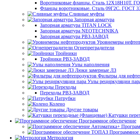
Воротниковые фланцы. Сталь 12Х18Н10Т. ГО
Фланцы воротниковые. Сталь 09Г2С. ГОСТ 3
Сливные муфты
Запорная арматура
Запорная арматура TITAN LOCK
Запорная арматура NEOTECHNIKA
Запорная арматура РВЗ-ЗАВОД
Уровнемеры нефтеп
Огнепреградители
Тройники
Тройники РВЗ-ЗАВОД
Узлы наполнения
Люки замерные ЛЗ
Фильтры для нефте
Узлы рециркуляции пар
Переходы
Переходы РВЗ-ЗАВОД
Патрубки
Колено
Другие товары
Катушки пере
Программное обеспечение
Програм
Программное
Метрология