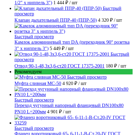
1/2" х ниппель 3")
1 444 ₽
/ шт
Быстрый
просмотр
Клапан дыхательный ППР-40 (ППР-50)
4 320 ₽
/ шт
Быстрый просмотр
Камлок алюминиевый тип DА (переходник 90° розетка
3" х ниппель 3")
5 449 ₽
/ шт
Быстрый
просмотр
Отвод 90-1-48,3х3,6-ст20 ГОСТ 17375-2001
180 ₽
/ шт
Рекомендуем
Быстрый просмотр
Муфта сливная МС-50
4 920 ₽
/ шт
Быстрый просмотр
Переход чугунный напорный фланцевый DN100х80
PN10 L=200мм
4 901 ₽
/ шт
Быстрый просмотр
Фланец воротниковый 65- 6-11-1-B-Ст.20-IV ГОСТ