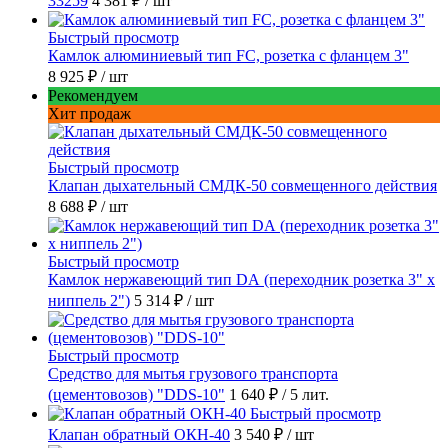
33259
4 381 ₽
/ шт
Быстрый просмотр
Камлок алюминиевый тип FC, розетка с фланцем 3"
8 925 ₽
/ шт
Рекомендуем
Хит продаж
Быстрый просмотр
Клапан дыхательный СМДК-50 совмещенного действия
8 688 ₽
/ шт
Быстрый просмотр
Камлок нержавеющий тип DА (переходник розетка 3" х
ниппель 2")
5 314 ₽
/ шт
Быстрый просмотр
Средство для мытья грузового транспорта
(цементовозов) "DDS-10"
1 640 ₽
/ 5 лит.
Быстрый просмотр
Клапан обратный ОКН-40
3 540 ₽
/ шт