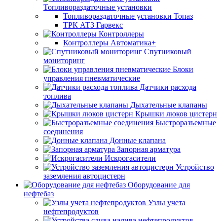
Топливораздаточные установки
Топливораздаточные установки Топаз
ТРК АТЗ Гарвекс
Контроллеры
Контроллеры Автоматика+
Спутниковый
мониторинг
Блоки
управления пневматические
Датчики расхода
топлива
Дыхательные клапаны
Крышки люков цистерн
Быстроразъемные
соединения
Донные клапана
Запорная арматура
Искрогасители
Устройство
заземления автоцистерн
Оборудование для
нефтебаз
Узлы учета
нефтепродуктов