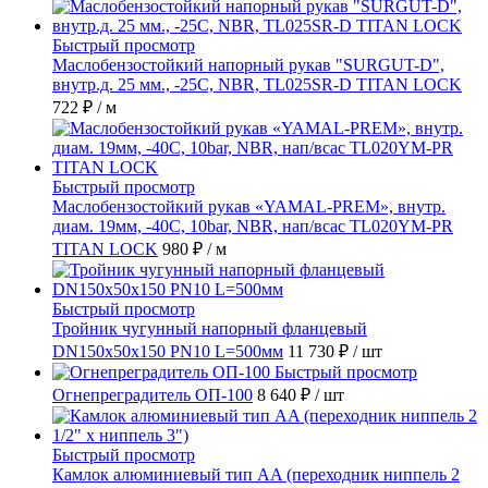
Быстрый просмотр
Маслобензостойкий напорный рукав "SURGUT-D",
внутр.д. 25 мм., -25C, NBR, TL025SR-D TITAN LOCK
722 ₽
/ м
Быстрый просмотр
Маслобензостойкий рукав «YAMAL-PREM», внутр.
диам. 19мм, -40C, 10bar, NBR, нап/всас TL020YM-PR
TITAN LOCK
980 ₽
/ м
Быстрый просмотр
Тройник чугунный напорный фланцевый
DN150х50х150 PN10 L=500мм
11 730 ₽
/ шт
Быстрый просмотр
Огнепреградитель ОП-100
8 640 ₽
/ шт
Быстрый просмотр
Камлок алюминиевый тип AA (переходник ниппель 2