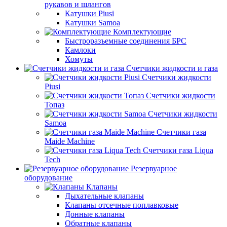
рукавов и шлангов
Катушки Piusi
Катушки Samoa
Комплектующие
Быстроразъемные соединения БРС
Камлоки
Хомуты
Счетчики жидкости и газа
Счетчики жидкости
Piusi
Счетчики жидкости
Топаз
Счетчики жидкости
Samoa
Счетчики газа
Maide Machine
Счетчики газа Liqua
Tech
Резервуарное
оборудование
Клапаны
Дыхательные клапаны
Клапаны отсечные поплавковые
Донные клапаны
Обратные клапаны