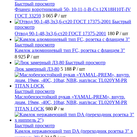
Быстрый просмотр
Фланец воротниковый 50- 10-11-1-B-Ст.12Х18Н10Т-IV
ГОСТ 33259
3 065 ₽
/ шт
Быстрый
просмотр
Отвод 90-1-48,3х3,6-ст20 ГОСТ 17375-2001
180 ₽
/ шт
Быстрый просмотр
Камлок алюминиевый тип FC, розетка с фланцем 3"
8 925 ₽
/ шт
Быстрый просмотр
Люк замерный ЛЗ-80
5 188 ₽
/ шт
Быстрый просмотр
Маслобензостойкий рукав «YAMAL-PREM», внутр.
диам. 19мм, -40C, 10bar, NBR, нап/всас TL020YM-PR
TITAN LOCK
980 ₽
/ м
Быстрый просмотр
Камлок нержавеющий тип DА (переходник розетка 3" х