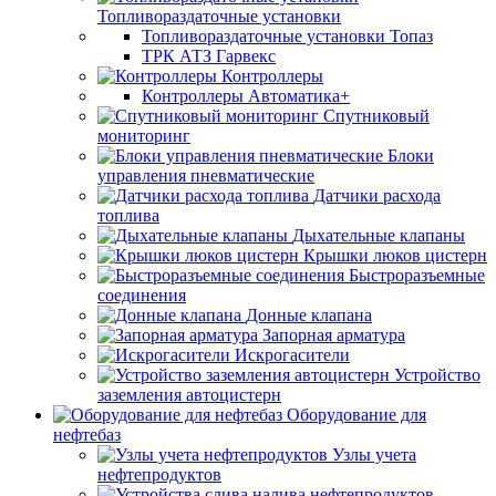
Топливораздаточные установки
Топливораздаточные установки Топаз
ТРК АТЗ Гарвекс
Контроллеры
Контроллеры Автоматика+
Спутниковый
мониторинг
Блоки
управления пневматические
Датчики расхода
топлива
Дыхательные клапаны
Крышки люков цистерн
Быстроразъемные
соединения
Донные клапана
Запорная арматура
Искрогасители
Устройство
заземления автоцистерн
Оборудование для
нефтебаз
Узлы учета
нефтепродуктов