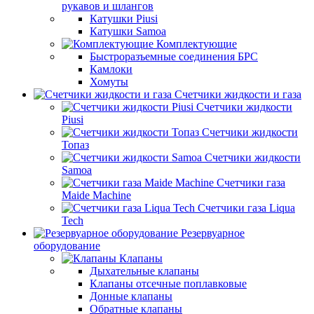
рукавов и шлангов
Катушки Piusi
Катушки Samoa
Комплектующие
Быстроразъемные соединения БРС
Камлоки
Хомуты
Счетчики жидкости и газа
Счетчики жидкости
Piusi
Счетчики жидкости
Топаз
Счетчики жидкости
Samoa
Счетчики газа
Maide Machine
Счетчики газа Liqua
Tech
Резервуарное
оборудование
Клапаны
Дыхательные клапаны
Клапаны отсечные поплавковые
Донные клапаны
Обратные клапаны