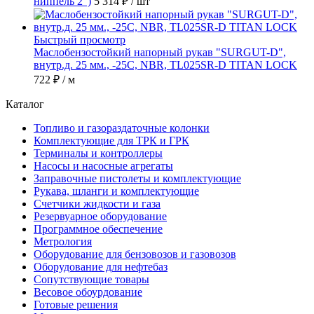
ниппель 2")
5 314 ₽
/ шт
Быстрый просмотр
Маслобензостойкий напорный рукав "SURGUT-D",
внутр.д. 25 мм., -25C, NBR, TL025SR-D TITAN LOCK
722 ₽
/ м
Каталог
Топливо и газораздаточные колонки
Комплектующие для ТРК и ГРК
Терминалы и контроллеры
Насосы и насосные агрегаты
Заправочные пистолеты и комплектующие
Рукава, шланги и комплектующие
Счетчики жидкости и газа
Резервуарное оборудование
Программное обеспечение
Метрология
Оборудование для бензовозов и газовозов
Оборудование для нефтебаз
Сопутствующие товары
Весовое обоурдование
Готовые решения