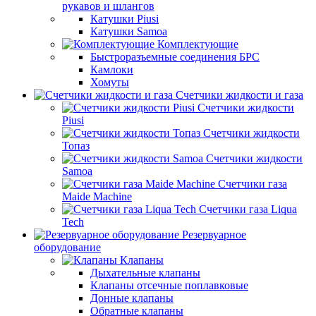
рукавов и шлангов
Катушки Piusi
Катушки Samoa
Комплектующие
Быстроразъемные соединения БРС
Камлоки
Хомуты
Счетчики жидкости и газа
Счетчики жидкости
Piusi
Счетчики жидкости
Топаз
Счетчики жидкости
Samoa
Счетчики газа
Maide Machine
Счетчики газа Liqua
Tech
Резервуарное
оборудование
Клапаны
Дыхательные клапаны
Клапаны отсечные поплавковые
Донные клапаны
Обратные клапаны