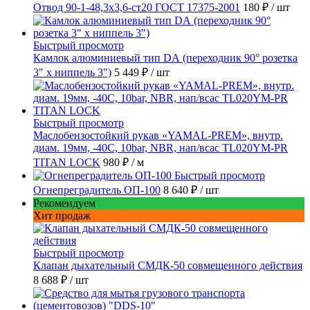
Отвод 90-1-48,3х3,6-ст20 ГОСТ 17375-2001
180 ₽
/ шт
Быстрый просмотр
Камлок алюминиевый тип DА (переходник 90° розетка
3" х ниппель 3")
5 449 ₽
/ шт
Быстрый просмотр
Маслобензостойкий рукав «YAMAL-PREM», внутр.
диам. 19мм, -40C, 10bar, NBR, нап/всас TL020YM-PR
TITAN LOCK
980 ₽
/ м
Быстрый просмотр
Огнепреградитель ОП-100
8 640 ₽
/ шт
Рекомендуем
Хит продаж
Быстрый просмотр
Клапан дыхательный СМДК-50 совмещенного действия
8 688 ₽
/ шт