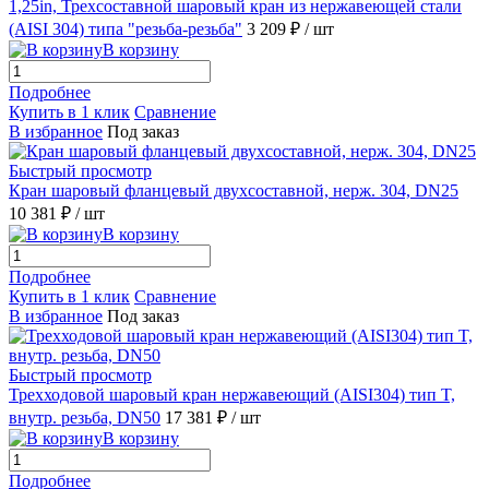
1,25in, Трехсоставной шаровый кран из нержавеющей стали
(AISI 304) типа "резьба-резьба"
3 209 ₽
/ шт
В корзину
Подробнее
Купить в 1 клик
Сравнение
В избранное
Под заказ
Быстрый просмотр
Кран шаровый фланцевый двухсоставной, нерж. 304, DN25
10 381 ₽
/ шт
В корзину
Подробнее
Купить в 1 клик
Сравнение
В избранное
Под заказ
Быстрый просмотр
Трехходовой шаровый кран нержавеющий (AISI304) тип T,
внутр. резьба, DN50
17 381 ₽
/ шт
В корзину
Подробнее