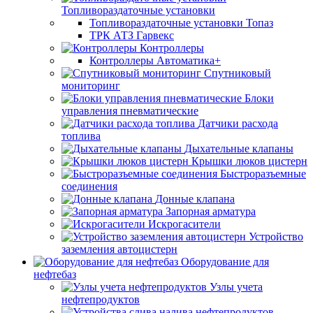
Топливораздаточные установки
Топливораздаточные установки Топаз
ТРК АТЗ Гарвекс
Контроллеры
Контроллеры Автоматика+
Спутниковый
мониторинг
Блоки
управления пневматические
Датчики расхода
топлива
Дыхательные клапаны
Крышки люков цистерн
Быстроразъемные
соединения
Донные клапана
Запорная арматура
Искрогасители
Устройство
заземления автоцистерн
Оборудование для
нефтебаз
Узлы учета
нефтепродуктов