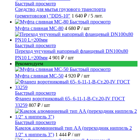
Быстрый просмотр
Средство для мытья грузового транспорта
(цементовозов) "DDS-10"
1 640 ₽
/ 5 лит.
Быстрый просмотр
Муфта сливная МС-80
4 680 ₽
/ шт
Быстрый просмотр
Переход чугунный напорный фланцевый DN100х80
PN10 L=200мм
4 901 ₽
/ шт
Рекомендуем
Быстрый просмотр
Муфта сливная МС-50
4 920 ₽
/ шт
Быстрый просмотр
Фланец воротниковый 65- 6-11-1-B-Ст.20-IV ГОСТ
33259
807 ₽
/ шт
Быстрый просмотр
Камлок алюминиевый тип AA (переходник ниппель 2
1/2" х ниппель 3")
1 444 ₽
/ шт