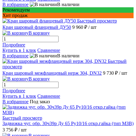
В избранное
В наличии
Рекомендуем
Хит продаж
Быстрый просмотр
Кран шаровый фланцевый ДУ50
9 960 ₽
/ шт
В корзину
Подробнее
Купить в 1 клик
Сравнение
В избранное
В наличии
Быстрый
просмотр
Кран шаровый межфланцевый нерж 304, DN32
9 730 ₽
/ шт
В корзину
Подробнее
Купить в 1 клик
Сравнение
В избранное
Под заказ
Быстрый просмотр
Задвижка чуг. обр. 30ч39р Ду 65 Ру10/16 откр.гайка (тип МЗВ)
3 756 ₽
/ шт
В корзину