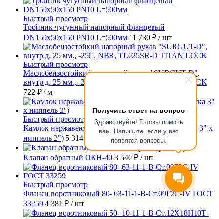
Быстрый просмотр
Тройник чугунный напорный фланцевый
DN150х50х150 PN10 L=500мм
11 730 ₽
/ шт
Быстрый просмотр
Маслобензостойкий напорный рукав "SURGUT-D",
внутр.д. 25 мм., -25C, NBR, TL025SR-D TITAN LOCK
722 ₽
/ м
Получить ответ на вопрос
Быстрый просмотр
Здравствуйте! Готовы помочь
Камлок нержавеющий тип DА (переходник розетка 3" х
вам. Напишите, если у вас
ниппель 2")
5 314 ₽
/ шт
появятся вопросы.
Быстрый просмотр
Клапан обратный ОКН-40
3 540 ₽
/ шт
Быстрый просмотр
Фланец воротниковый 80- 63-11-1-B-Ст.09Г2С-IV ГОСТ
33259
4 381 ₽
/ шт