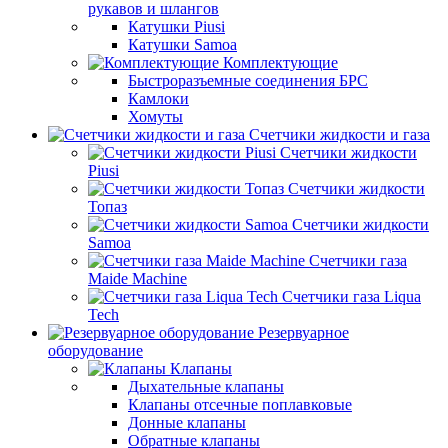
рукавов и шлангов
Катушки Piusi
Катушки Samoa
Комплектующие
Быстроразъемные соединения БРС
Камлоки
Хомуты
Счетчики жидкости и газа
Счетчики жидкости
Piusi
Счетчики жидкости
Топаз
Счетчики жидкости
Samoa
Счетчики газа
Maide Machine
Счетчики газа Liqua
Tech
Резервуарное
оборудование
Клапаны
Дыхательные клапаны
Клапаны отсечные поплавковые
Донные клапаны
Обратные клапаны