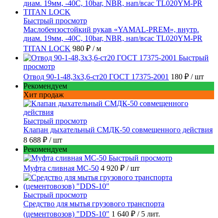
Быстрый просмотр
Маслобензостойкий рукав «YAMAL-PREM», внутр.
диам. 19мм, -40C, 10bar, NBR, нап/всас TL020YM-PR
TITAN LOCK
980 ₽
/ м
Быстрый
просмотр
Отвод 90-1-48,3х3,6-ст20 ГОСТ 17375-2001
180 ₽
/ шт
Рекомендуем
Хит продаж
Быстрый просмотр
Клапан дыхательный СМДК-50 совмещенного действия
8 688 ₽
/ шт
Рекомендуем
Быстрый просмотр
Муфта сливная МС-50
4 920 ₽
/ шт
Быстрый просмотр
Средство для мытья грузового транспорта
(цементовозов) "DDS-10"
1 640 ₽
/ 5 лит.