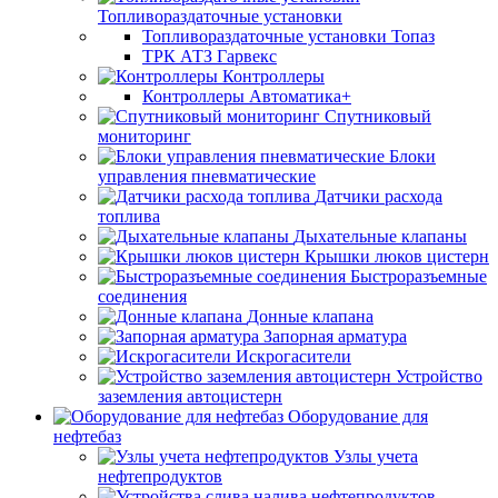
Топливораздаточные установки
Топливораздаточные установки Топаз
ТРК АТЗ Гарвекс
Контроллеры
Контроллеры Автоматика+
Спутниковый
мониторинг
Блоки
управления пневматические
Датчики расхода
топлива
Дыхательные клапаны
Крышки люков цистерн
Быстроразъемные
соединения
Донные клапана
Запорная арматура
Искрогасители
Устройство
заземления автоцистерн
Оборудование для
нефтебаз
Узлы учета
нефтепродуктов