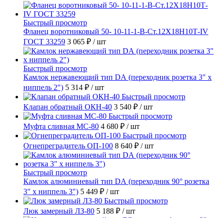
Быстрый просмотр
Фланец воротниковый 50- 10-11-1-B-Ст.12Х18Н10Т-IV
ГОСТ 33259
3 065 ₽
/ шт
Быстрый просмотр
Камлок нержавеющий тип DА (переходник розетка 3" х
ниппель 2")
5 314 ₽
/ шт
Быстрый просмотр
Клапан обратный ОКН-40
3 540 ₽
/ шт
Быстрый просмотр
Муфта сливная МС-80
4 680 ₽
/ шт
Быстрый просмотр
Огнепреградитель ОП-100
8 640 ₽
/ шт
Быстрый просмотр
Камлок алюминиевый тип DА (переходник 90° розетка
3" х ниппель 3")
5 449 ₽
/ шт
Быстрый просмотр
Люк замерный ЛЗ-80
5 188 ₽
/ шт