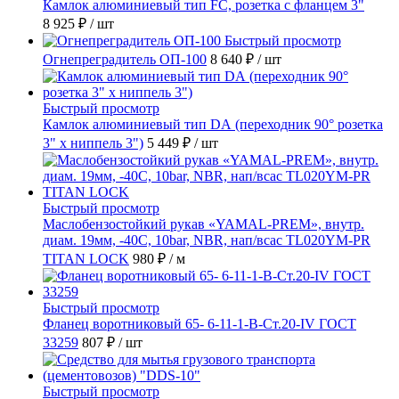
Камлок алюминиевый тип FC, розетка с фланцем 3"
8 925 ₽
/ шт
Быстрый просмотр
Огнепреградитель ОП-100
8 640 ₽
/ шт
Быстрый просмотр
Камлок алюминиевый тип DА (переходник 90° розетка
3" х ниппель 3")
5 449 ₽
/ шт
Быстрый просмотр
Маслобензостойкий рукав «YAMAL-PREM», внутр.
диам. 19мм, -40C, 10bar, NBR, нап/всас TL020YM-PR
TITAN LOCK
980 ₽
/ м
Быстрый просмотр
Фланец воротниковый 65- 6-11-1-B-Ст.20-IV ГОСТ
33259
807 ₽
/ шт
Быстрый просмотр