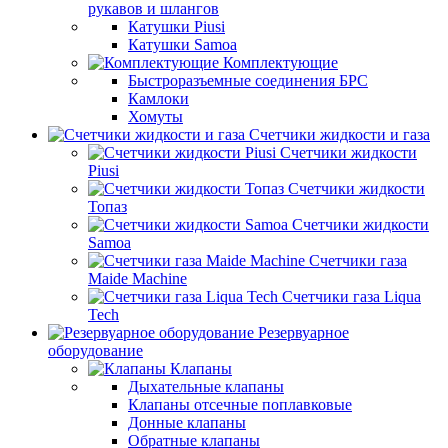
рукавов и шлангов
Катушки Piusi
Катушки Samoa
Комплектующие
Быстроразъемные соединения БРС
Камлоки
Хомуты
Счетчики жидкости и газа
Счетчики жидкости
Piusi
Счетчики жидкости
Топаз
Счетчики жидкости
Samoa
Счетчики газа
Maide Machine
Счетчики газа Liqua
Tech
Резервуарное
оборудование
Клапаны
Дыхательные клапаны
Клапаны отсечные поплавковые
Донные клапаны
Обратные клапаны