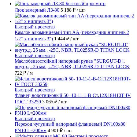
Быстрый просмотр
Люк замерный ЛЗ-80
5 188 ₽
/ шт
Быстрый просмотр
Камлок алюминиевый тип AA (переходник ниппель 2
1/2" х ниппель 3")
1 444 ₽
/ шт
Быстрый просмотр
Маслобензостойкий напорный рукав "SURGUT-D",
внутр.д. 25 мм., -25C, NBR, TL025SR-D TITAN LOCK
722 ₽
/ м
Быстрый просмотр
Фланец воротниковый 50- 10-11-1-B-Ст.12Х18Н10Т-IV
ГОСТ 33259
3 065 ₽
/ шт
Быстрый просмотр
Переход чугунный напорный фланцевый DN100х80
PN10 L=200мм
4 901 ₽
/ шт
Быстрый просмотр