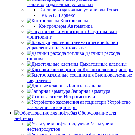
Топливораздаточные установки
Топливораздаточные установки Топаз
ТРК АТЗ Гарвекс
Контроллеры
Контроллеры Автоматика+
Спутниковый
мониторинг
Блоки
управления пневматические
Датчики расхода
топлива
Дыхательные клапаны
Крышки люков цистерн
Быстроразъемные
соединения
Донные клапана
Запорная арматура
Искрогасители
Устройство
заземления автоцистерн
Оборудование для
нефтебаз
Узлы учета
нефтепродуктов