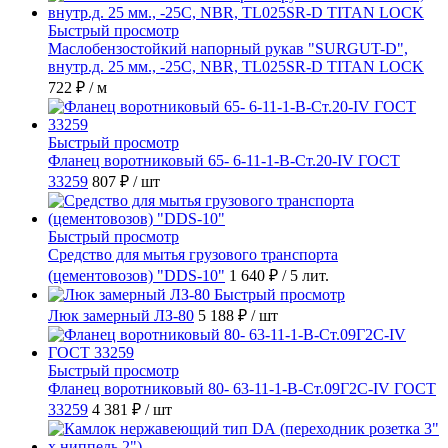
Быстрый просмотр
Маслобензостойкий напорный рукав "SURGUT-D",
внутр.д. 25 мм., -25C, NBR, TL025SR-D TITAN LOCK
722 ₽
/ м
Быстрый просмотр
Фланец воротниковый 65- 6-11-1-B-Ст.20-IV ГОСТ
33259
807 ₽
/ шт
Быстрый просмотр
Средство для мытья грузового транспорта
(цементовозов) "DDS-10"
1 640 ₽
/ 5 лит.
Быстрый просмотр
Люк замерный ЛЗ-80
5 188 ₽
/ шт
Быстрый просмотр
Фланец воротниковый 80- 63-11-1-B-Ст.09Г2С-IV ГОСТ
33259
4 381 ₽
/ шт