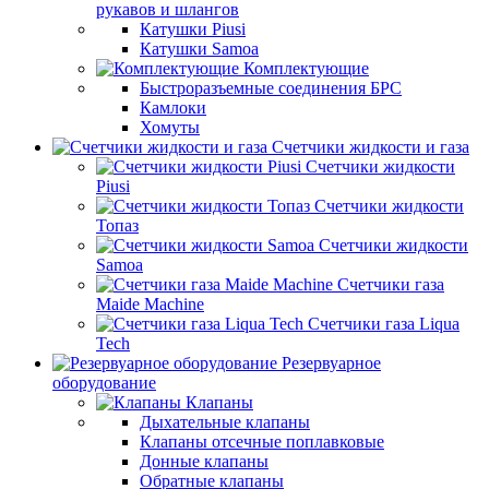
рукавов и шлангов
Катушки Piusi
Катушки Samoa
Комплектующие
Быстроразъемные соединения БРС
Камлоки
Хомуты
Счетчики жидкости и газа
Счетчики жидкости
Piusi
Счетчики жидкости
Топаз
Счетчики жидкости
Samoa
Счетчики газа
Maide Machine
Счетчики газа Liqua
Tech
Резервуарное
оборудование
Клапаны
Дыхательные клапаны
Клапаны отсечные поплавковые
Донные клапаны
Обратные клапаны