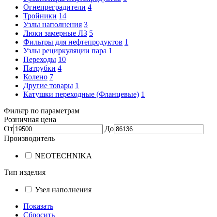
Огнепреградители
4
Тройники
14
Узлы наполнения
3
Люки замерные ЛЗ
5
Фильтры для нефтепродуктов
1
Узлы рециркуляции пара
1
Переходы
10
Патрубки
4
Колено
7
Другие товары
1
Катушки переходные (Фланцевые)
1
Фильтр по параметрам
Розничная цена
От
До
Производитель
NEOTECHNIKA
Тип изделия
Узел наполнения
Показать
Сбросить