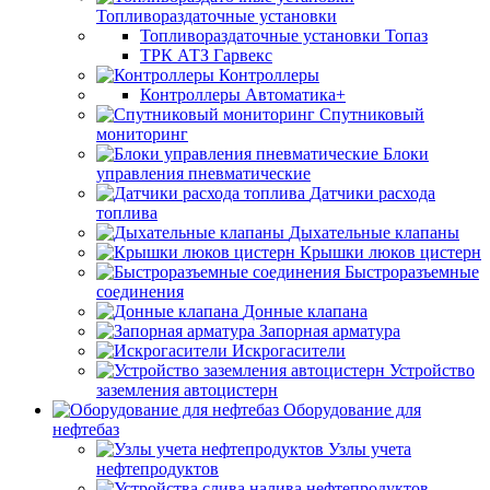
Топливораздаточные установки
Топливораздаточные установки Топаз
ТРК АТЗ Гарвекс
Контроллеры
Контроллеры Автоматика+
Спутниковый
мониторинг
Блоки
управления пневматические
Датчики расхода
топлива
Дыхательные клапаны
Крышки люков цистерн
Быстроразъемные
соединения
Донные клапана
Запорная арматура
Искрогасители
Устройство
заземления автоцистерн
Оборудование для
нефтебаз
Узлы учета
нефтепродуктов