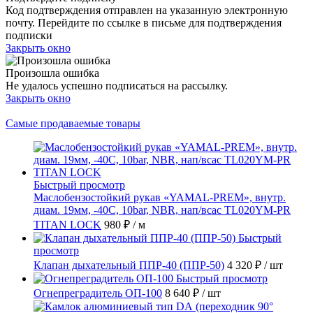
Код подтверждения отправлен на указанную электронную
почту. Перейдите по ссылке в письме для подтверждения
подписки
Закрыть окно
Произошла ошибка
Не удалось успешно подписаться на рассылку.
Закрыть окно
Самые продаваемые товары
Быстрый просмотр
Маслобензостойкий рукав «YAMAL-PREM», внутр.
диам. 19мм, -40C, 10bar, NBR, нап/всас TL020YM-PR
TITAN LOCK
980 ₽
/ м
Быстрый
просмотр
Клапан дыхательный ППР-40 (ППР-50)
4 320 ₽
/ шт
Быстрый просмотр
Огнепреградитель ОП-100
8 640 ₽
/ шт