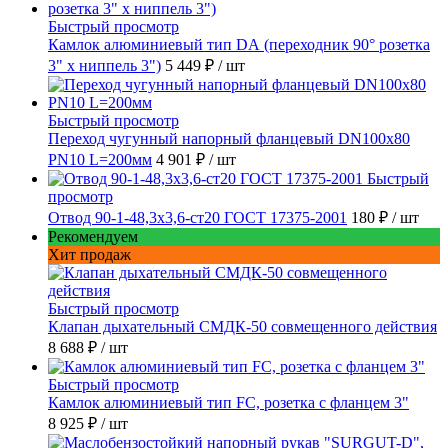
Быстрый просмотр
Камлок алюминиевый тип DА (переходник 90° розетка
3" х ниппель 3")
5 449 ₽
/ шт
Быстрый просмотр
Переход чугунный напорный фланцевый DN100х80
PN10 L=200мм
4 901 ₽
/ шт
Быстрый
просмотр
Отвод 90-1-48,3х3,6-ст20 ГОСТ 17375-2001
180 ₽
/ шт
Рекомендуем
Хит продаж
Быстрый просмотр
Клапан дыхательный СМДК-50 совмещенного действия
8 688 ₽
/ шт
Быстрый просмотр
Камлок алюминиевый тип FC, розетка с фланцем 3"
8 925 ₽
/ шт