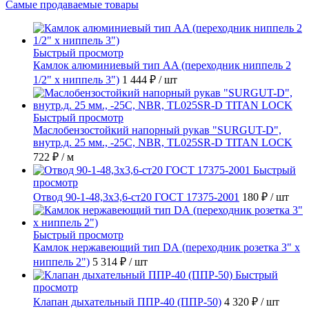
Самые продаваемые товары
Быстрый просмотр
Камлок алюминиевый тип AA (переходник ниппель 2
1/2" х ниппель 3")
1 444 ₽
/ шт
Быстрый просмотр
Маслобензостойкий напорный рукав "SURGUT-D",
внутр.д. 25 мм., -25C, NBR, TL025SR-D TITAN LOCK
722 ₽
/ м
Быстрый
просмотр
Отвод 90-1-48,3х3,6-ст20 ГОСТ 17375-2001
180 ₽
/ шт
Быстрый просмотр
Камлок нержавеющий тип DА (переходник розетка 3" х
ниппель 2")
5 314 ₽
/ шт
Быстрый
просмотр
Клапан дыхательный ППР-40 (ППР-50)
4 320 ₽
/ шт