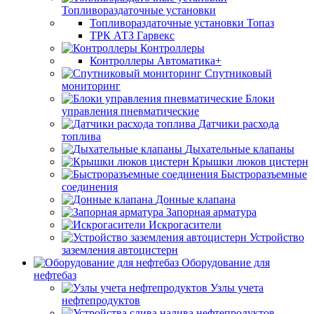
Топливораздаточные установки
Топливораздаточные установки Топаз
ТРК АТЗ Гарвекс
Контроллеры
Контроллеры Автоматика+
Спутниковый
мониторинг
Блоки
управления пневматические
Датчики расхода
топлива
Дыхательные клапаны
Крышки люков цистерн
Быстроразъемные
соединения
Донные клапана
Запорная арматура
Искрогасители
Устройство
заземления автоцистерн
Оборудование для
нефтебаз
Узлы учета
нефтепродуктов