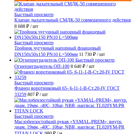
Быстрый просмотр
Клапан дыхательный СМДК-50 совмещенного действия
8 688 ₽
/ шт
Быстрый просмотр
Тройник чугунный напорный фланцевый
DN150х50х150 PN10 L=500мм
11 730 ₽
/ шт
Быстрый просмотр
Огнепреградитель ОП-100
8 640 ₽
/ шт
Быстрый просмотр
Фланец воротниковый 65- 6-11-1-B-Ст.20-IV ГОСТ
33259
807 ₽
/ шт
Быстрый просмотр
Маслобензостойкий рукав «YAMAL-PREM», внутр.
диам. 19мм, -40C, 10bar, NBR, нап/всас TL020YM-PR
TITAN LOCK
980 ₽
/ м