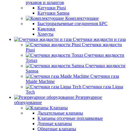
рукавов и шлангов
Катушки Piusi
Катушки Samoa
Комплектующие
Быстроразъемные соединения БРС
Камлоки
Хомуты
Счетчики жидкости и газа
Счетчики жидкости
Piusi
Счетчики жидкости
Топаз
Счетчики жидкости
Samoa
Счетчики газа
Maide Machine
Счетчики газа Liqua
Tech
Резервуарное
оборудование
Клапаны
Дыхательные клапаны
Клапаны отсечные поплавковые
Донные клапаны
Обратные клапаны