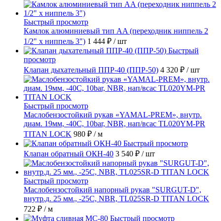
Быстрый просмотр
Камлок алюминиевый тип AA (переходник ниппель 2
1/2" х ниппель 3")
1 444 ₽
/ шт
Быстрый
просмотр
Клапан дыхательный ППР-40 (ППР-50)
4 320 ₽
/ шт
Быстрый просмотр
Маслобензостойкий рукав «YAMAL-PREM», внутр.
диам. 19мм, -40C, 10bar, NBR, нап/всас TL020YM-PR
TITAN LOCK
980 ₽
/ м
Быстрый просмотр
Клапан обратный ОКН-40
3 540 ₽
/ шт
Быстрый просмотр
Маслобензостойкий напорный рукав "SURGUT-D",
внутр.д. 25 мм., -25C, NBR, TL025SR-D TITAN LOCK
722 ₽
/ м
Быстрый просмотр