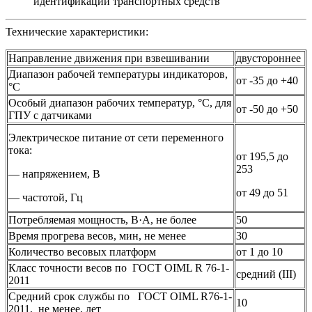
идентификации транспортных средств
Технические характеристики:
Направление движения при взвешивании
двустороннее
Диапазон рабочей температуры индикаторов,
от -35 до +40
°С
Особый диапазон рабочих температур, °С, для
от -50 до +50
ГПУ с датчиками
Электрическое питание от сети переменного
тока:
от 195,5 до
253
— напряжением, В
от 49 до 51
— частотой, Гц
Потребляемая мощность, В·A, не более
50
Время прогрева весов, мин, не менее
30
Количество весовых платформ
от 1 до 10
Класс точности весов по ГОСТ OIML R 76-1-
средний (III)
2011
Средний срок службы по ГОСТ OIML R76-1-
10
2011, не менее, лет