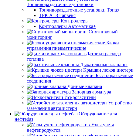
Топливораздаточные установки
Топливораздаточные установки Топаз
ТРК АТЗ Гарвекс
Контроллеры
Контроллеры Автоматика+
Спутниковый
мониторинг
Блоки
управления пневматические
Датчики расхода
топлива
Дыхательные клапаны
Крышки люков цистерн
Быстроразъемные
соединения
Донные клапана
Запорная арматура
Искрогасители
Устройство
заземления автоцистерн
Оборудование для
нефтебаз
Узлы учета
нефтепродуктов