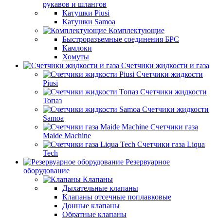
рукавов и шлангов
Катушки Piusi
Катушки Samoa
Комплектующие
Быстроразъемные соединения БРС
Камлоки
Хомуты
Счетчики жидкости и газа
Счетчики жидкости
Piusi
Счетчики жидкости
Топаз
Счетчики жидкости
Samoa
Счетчики газа
Maide Machine
Счетчики газа Liqua
Tech
Резервуарное
оборудование
Клапаны
Дыхательные клапаны
Клапаны отсечные поплавковые
Донные клапаны
Обратные клапаны