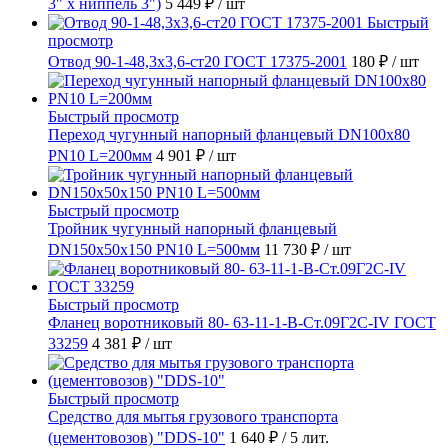
3" х ниппель 3")
5 449 ₽
/ шт
Быстрый
просмотр
Отвод 90-1-48,3х3,6-ст20 ГОСТ 17375-2001
180 ₽
/ шт
Быстрый просмотр
Переход чугунный напорный фланцевый DN100х80
PN10 L=200мм
4 901 ₽
/ шт
Быстрый просмотр
Тройник чугунный напорный фланцевый
DN150х50х150 PN10 L=500мм
11 730 ₽
/ шт
Быстрый просмотр
Фланец воротниковый 80- 63-11-1-B-Ст.09Г2С-IV ГОСТ
33259
4 381 ₽
/ шт
Быстрый просмотр
Средство для мытья грузового транспорта
(цементовозов) "DDS-10"
1 640 ₽
/ 5 лит.