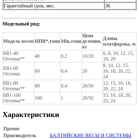
Гарантийный срок, мес.
36
Модельный ряд:
Цена
Длина
Модель весов
НПВ*,
тонн
Min
,
тонн
деления,
платформы, м
кг
БВ1-40
6, 8, 10, 12, 15,
40
0,2
10/20
Оптима**
18, 20
8, 10, 12, 15,
БВ1-60
60
0,4
20
16, 18, 20, 22,
Оптима
24
БВ1-80
12, 15, 16, 18,
80
0,4
20/50
Оптима**
20, 22, 24
БВ1-100
15, 16, 18, 20,
100
1
20/50
Оптима**
22, 24
Характеристики
Прочие
Производитель
БАЛТИЙСКИЕ ВЕСЫ И СИСТЕМЫ