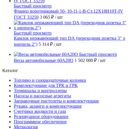
Быстрый просмотр
Фланец воротниковый 50- 10-11-1-B-Ст.12Х18Н10Т-IV
ГОСТ 33259
3 065 ₽
/ шт
Быстрый просмотр
Камлок нержавеющий тип DА (переходник розетка 3" х
ниппель 2")
5 314 ₽
/ шт
Быстрый просмотр
Весы автомобильные 60А20О
1 502 000 ₽
/ шт
Каталог
Топливо и газораздаточные колонки
Комплектующие для ТРК и ГРК
Терминалы и контроллеры
Насосы и насосные агрегаты
Заправочные пистолеты и комплектующие
Рукава, шланги и комплектующие
Счетчики жидкости и газа
Резервуарное оборудование
Программное обеспечение
Метрология