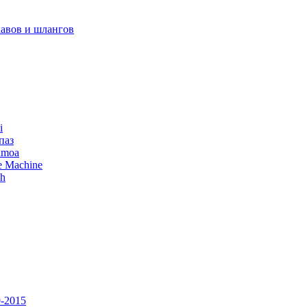
авов и шлангов
i
паз
amoa
e Machine
ch
-2015