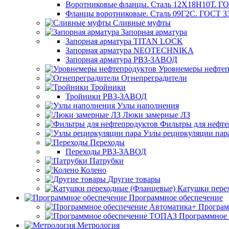
Воротниковые фланцы. Сталь 12Х18Н10Т. ГО
Фланцы воротниковые. Сталь 09Г2С. ГОСТ 3
Сливные муфты
Запорная арматура
Запорная арматура TITAN LOCK
Запорная арматура NEOTECHNIKA
Запорная арматура РВЗ-ЗАВОД
Уровнемеры нефтеп
Огнепреградители
Тройники
Тройники РВЗ-ЗАВОД
Узлы наполнения
Люки замерные ЛЗ
Фильтры для нефте
Узлы рециркуляции пар
Переходы
Переходы РВЗ-ЗАВОД
Патрубки
Колено
Другие товары
Катушки пере
Программное обеспечение
Програм
Программное
Метрология