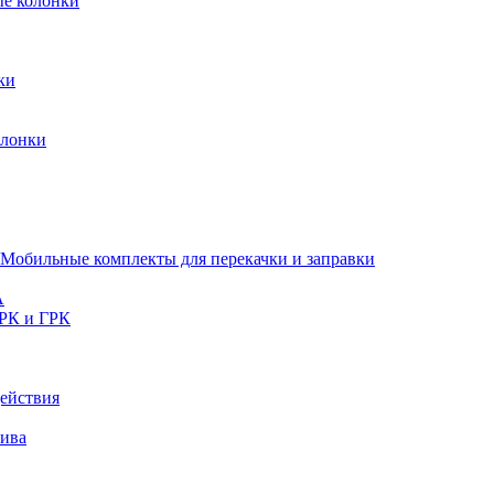
ые колонки
ки
олонки
Мобильные комплекты для перекачки и заправки
A
РК и ГРК
ействия
лива