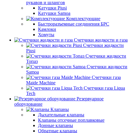
рукавов и шлангов
Катушки Piusi
Катушки Samoa
Комплектующие
Быстроразъемные соединения БРС
Камлоки
Хомуты
Счетчики жидкости и газа
Счетчики жидкости
Piusi
Счетчики жидкости
Топаз
Счетчики жидкости
Samoa
Счетчики газа
Maide Machine
Счетчики газа Liqua
Tech
Резервуарное
оборудование
Клапаны
Дыхательные клапаны
Клапаны отсечные поплавковые
Донные клапаны
Обратные клапаны