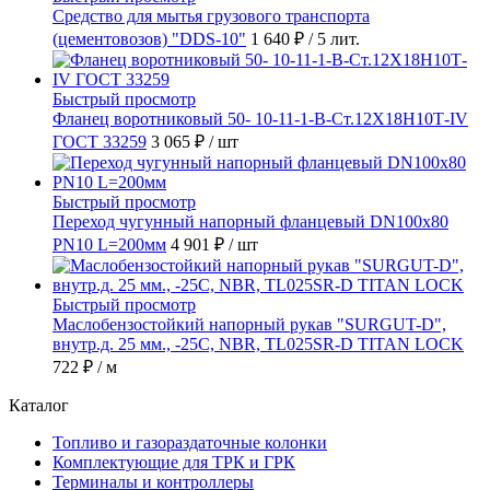
Средство для мытья грузового транспорта
(цементовозов) "DDS-10"
1 640 ₽
/ 5 лит.
Быстрый просмотр
Фланец воротниковый 50- 10-11-1-B-Ст.12Х18Н10Т-IV
ГОСТ 33259
3 065 ₽
/ шт
Быстрый просмотр
Переход чугунный напорный фланцевый DN100х80
PN10 L=200мм
4 901 ₽
/ шт
Быстрый просмотр
Маслобензостойкий напорный рукав "SURGUT-D",
внутр.д. 25 мм., -25C, NBR, TL025SR-D TITAN LOCK
722 ₽
/ м
Каталог
Топливо и газораздаточные колонки
Комплектующие для ТРК и ГРК
Терминалы и контроллеры