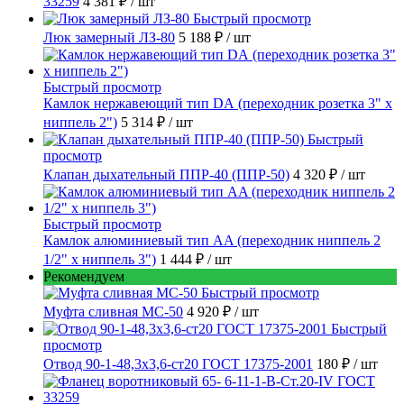
33259
4 381 ₽
/ шт
Быстрый просмотр
Люк замерный ЛЗ-80
5 188 ₽
/ шт
Быстрый просмотр
Камлок нержавеющий тип DА (переходник розетка 3" х
ниппель 2")
5 314 ₽
/ шт
Быстрый
просмотр
Клапан дыхательный ППР-40 (ППР-50)
4 320 ₽
/ шт
Быстрый просмотр
Камлок алюминиевый тип AA (переходник ниппель 2
1/2" х ниппель 3")
1 444 ₽
/ шт
Рекомендуем
Быстрый просмотр
Муфта сливная МС-50
4 920 ₽
/ шт
Быстрый
просмотр
Отвод 90-1-48,3х3,6-ст20 ГОСТ 17375-2001
180 ₽
/ шт