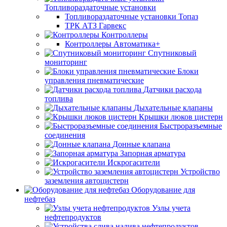
Топливораздаточные установки
Топливораздаточные установки Топаз
ТРК АТЗ Гарвекс
Контроллеры
Контроллеры Автоматика+
Спутниковый
мониторинг
Блоки
управления пневматические
Датчики расхода
топлива
Дыхательные клапаны
Крышки люков цистерн
Быстроразъемные
соединения
Донные клапана
Запорная арматура
Искрогасители
Устройство
заземления автоцистерн
Оборудование для
нефтебаз
Узлы учета
нефтепродуктов