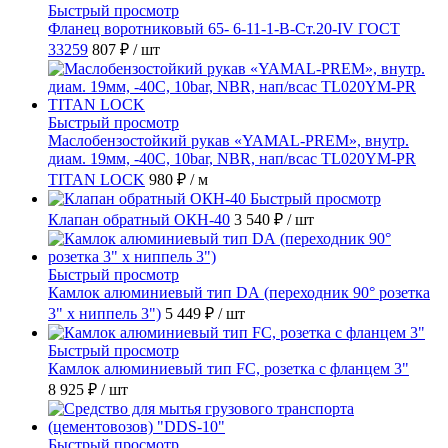
Быстрый просмотр
Фланец воротниковый 65- 6-11-1-B-Ст.20-IV ГОСТ
33259
807 ₽
/ шт
Быстрый просмотр
Маслобензостойкий рукав «YAMAL-PREM», внутр.
диам. 19мм, -40C, 10bar, NBR, нап/всас TL020YM-PR
TITAN LOCK
980 ₽
/ м
Быстрый просмотр
Клапан обратный ОКН-40
3 540 ₽
/ шт
Быстрый просмотр
Камлок алюминиевый тип DА (переходник 90° розетка
3" х ниппель 3")
5 449 ₽
/ шт
Быстрый просмотр
Камлок алюминиевый тип FC, розетка с фланцем 3"
8 925 ₽
/ шт
Быстрый просмотр