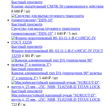
Быстрый просмотр
Клапан дыхательный СМДК-50 совмещенного действия
8 688 ₽
/ шт
Быстрый просмотр
Средство для мытья грузового транспорта
(цементовозов) "DDS-10"
1 640 ₽
/ 5 лит.
Быстрый просмотр
Фланец воротниковый 80- 63-11-1-B-Ст.09Г2С-IV ГОСТ
33259
4 381 ₽
/ шт
Быстрый просмотр
Камлок алюминиевый тип DА (переходник 90° розетка
3" х ниппель 3")
5 449 ₽
/ шт
Быстрый просмотр
Маслобензостойкий напорный рукав "SURGUT-D",
внутр.д. 25 мм., -25C, NBR, TL025SR-D TITAN LOCK
722 ₽
/ м