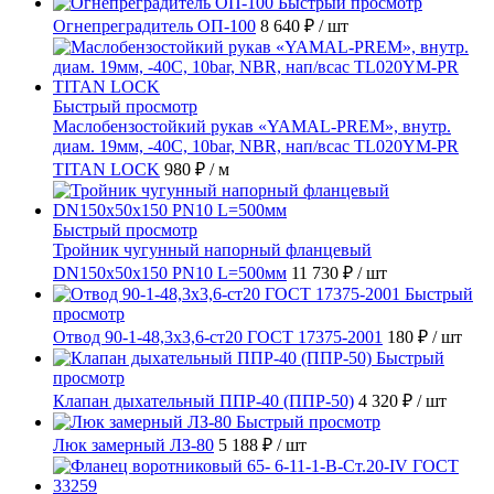
Быстрый просмотр
Огнепреградитель ОП-100
8 640 ₽
/ шт
Быстрый просмотр
Маслобензостойкий рукав «YAMAL-PREM», внутр.
диам. 19мм, -40C, 10bar, NBR, нап/всас TL020YM-PR
TITAN LOCK
980 ₽
/ м
Быстрый просмотр
Тройник чугунный напорный фланцевый
DN150х50х150 PN10 L=500мм
11 730 ₽
/ шт
Быстрый
просмотр
Отвод 90-1-48,3х3,6-ст20 ГОСТ 17375-2001
180 ₽
/ шт
Быстрый
просмотр
Клапан дыхательный ППР-40 (ППР-50)
4 320 ₽
/ шт
Быстрый просмотр
Люк замерный ЛЗ-80
5 188 ₽
/ шт