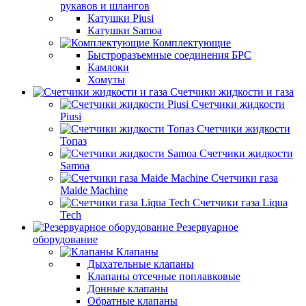
рукавов и шлангов
Катушки Piusi
Катушки Samoa
Комплектующие
Быстроразъемные соединения БРС
Камлоки
Хомуты
Счетчики жидкости и газа
Счетчики жидкости
Piusi
Счетчики жидкости
Топаз
Счетчики жидкости
Samoa
Счетчики газа
Maide Machine
Счетчики газа Liqua
Tech
Резервуарное
оборудование
Клапаны
Дыхательные клапаны
Клапаны отсечные поплавковые
Донные клапаны
Обратные клапаны