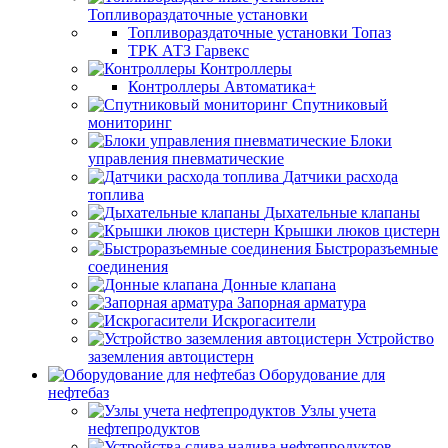
Топливораздаточные установки
Топливораздаточные установки Топаз
ТРК АТЗ Гарвекс
Контроллеры
Контроллеры Автоматика+
Спутниковый
мониторинг
Блоки
управления пневматические
Датчики расхода
топлива
Дыхательные клапаны
Крышки люков цистерн
Быстроразъемные
соединения
Донные клапана
Запорная арматура
Искрогасители
Устройство
заземления автоцистерн
Оборудование для
нефтебаз
Узлы учета
нефтепродуктов