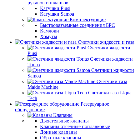
рукавов и шлангов
Катушки Piusi
Катушки Samoa
Комплектующие
Быстроразъемные соединения БРС
Камлоки
Хомуты
Счетчики жидкости и газа
Счетчики жидкости
Piusi
Счетчики жидкости
Топаз
Счетчики жидкости
Samoa
Счетчики газа
Maide Machine
Счетчики газа Liqua
Tech
Резервуарное
оборудование
Клапаны
Дыхательные клапаны
Клапаны отсечные поплавковые
Донные клапаны
Обратные клапаны