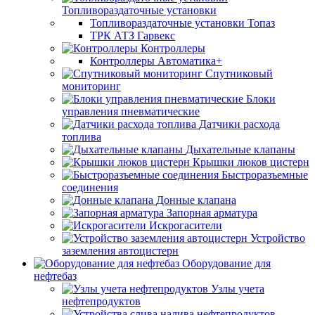
Топливораздаточные установки
Топливораздаточные установки Топаз
ТРК АТЗ Гарвекс
Контроллеры
Контроллеры Автоматика+
Спутниковый
мониторинг
Блоки
управления пневматические
Датчики расхода
топлива
Дыхательные клапаны
Крышки люков цистерн
Быстроразъемные
соединения
Донные клапана
Запорная арматура
Искрогасители
Устройство
заземления автоцистерн
Оборудование для
нефтебаз
Узлы учета
нефтепродуктов