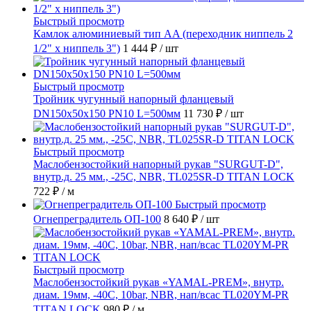
Быстрый просмотр
Камлок алюминиевый тип AA (переходник ниппель 2
1/2" х ниппель 3")
1 444 ₽
/ шт
Быстрый просмотр
Тройник чугунный напорный фланцевый
DN150х50х150 PN10 L=500мм
11 730 ₽
/ шт
Быстрый просмотр
Маслобензостойкий напорный рукав "SURGUT-D",
внутр.д. 25 мм., -25C, NBR, TL025SR-D TITAN LOCK
722 ₽
/ м
Быстрый просмотр
Огнепреградитель ОП-100
8 640 ₽
/ шт
Быстрый просмотр
Маслобензостойкий рукав «YAMAL-PREM», внутр.
диам. 19мм, -40C, 10bar, NBR, нап/всас TL020YM-PR
TITAN LOCK
980 ₽
/ м