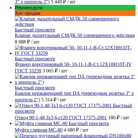
3" х ниппель 3")
5 449 ₽
/ шт
Рекомендуем
Хит продаж
Быстрый просмотр
Клапан дыхательный СМДК-50 совмещенного действия
8 688 ₽
/ шт
Быстрый просмотр
Фланец воротниковый 50- 10-11-1-B-Ст.12Х18Н10Т-IV
ГОСТ 33259
3 065 ₽
/ шт
Быстрый просмотр
Камлок нержавеющий тип DА (переходник розетка 3" х
ниппель 2")
5 314 ₽
/ шт
Быстрый
просмотр
Отвод 90-1-48,3х3,6-ст20 ГОСТ 17375-2001
180 ₽
/ шт
Быстрый просмотр
Муфта сливная МС-80
4 680 ₽
/ шт