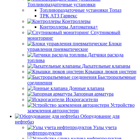
Топливораздаточные установки
Топливораздаточные установки Топаз
ТРК АТЗ Гарвекс
Контроллеры
Контроллеры Автоматика+
Спутниковый
мониторинг
Блоки
управления пневматические
Датчики расхода
топлива
Дыхательные клапаны
Крышки люков цистерн
Быстроразъемные
соединения
Донные клапана
Запорная арматура
Искрогасители
Устройство
заземления автоцистерн
Оборудование для
нефтебаз
Узлы учета
нефтепродуктов