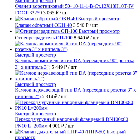
Быстрый просмотр
Фланец воротниковый 50- 10-11-1-B-Ст.12Х18Н10Т-IV
ГОСТ 33259
3 065 ₽
/ шт
Быстрый просмотр
Клапан обратный ОКН-40
3 540 ₽
/ шт
Быстрый просмотр
Огнепреградитель ОП-100
8 640 ₽
/ шт
Быстрый просмотр
Камлок алюминиевый тип DА (переходник 90° розетка
3" х ниппель 3")
5 449 ₽
/ шт
Быстрый просмотр
Камлок нержавеющий тип DА (переходник розетка 3" х
ниппель 2")
5 314 ₽
/ шт
Быстрый просмотр
Переход чугунный напорный фланцевый DN100х80
PN10 L=200мм
4 901 ₽
/ шт
Быстрый
просмотр