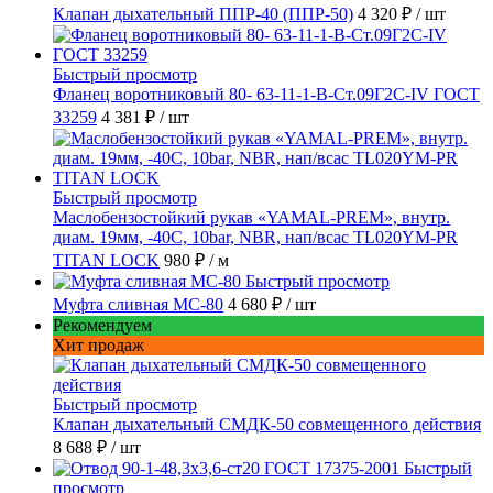
Клапан дыхательный ППР-40 (ППР-50)
4 320 ₽
/ шт
Быстрый просмотр
Фланец воротниковый 80- 63-11-1-B-Ст.09Г2С-IV ГОСТ
33259
4 381 ₽
/ шт
Быстрый просмотр
Маслобензостойкий рукав «YAMAL-PREM», внутр.
диам. 19мм, -40C, 10bar, NBR, нап/всас TL020YM-PR
TITAN LOCK
980 ₽
/ м
Быстрый просмотр
Муфта сливная МС-80
4 680 ₽
/ шт
Рекомендуем
Хит продаж
Быстрый просмотр
Клапан дыхательный СМДК-50 совмещенного действия
8 688 ₽
/ шт
Быстрый
просмотр