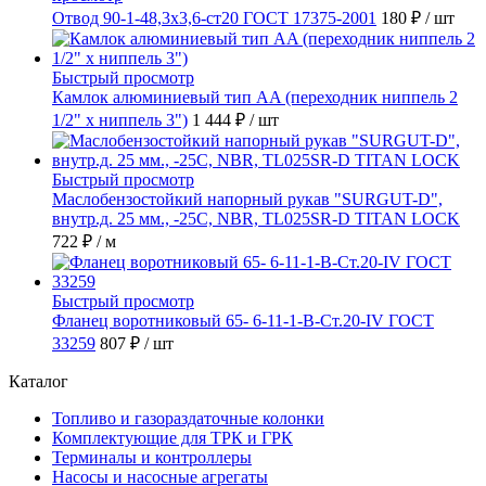
Отвод 90-1-48,3х3,6-ст20 ГОСТ 17375-2001
180 ₽
/ шт
Быстрый просмотр
Камлок алюминиевый тип AA (переходник ниппель 2
1/2" х ниппель 3")
1 444 ₽
/ шт
Быстрый просмотр
Маслобензостойкий напорный рукав "SURGUT-D",
внутр.д. 25 мм., -25C, NBR, TL025SR-D TITAN LOCK
722 ₽
/ м
Быстрый просмотр
Фланец воротниковый 65- 6-11-1-B-Ст.20-IV ГОСТ
33259
807 ₽
/ шт
Каталог
Топливо и газораздаточные колонки
Комплектующие для ТРК и ГРК
Терминалы и контроллеры
Насосы и насосные агрегаты