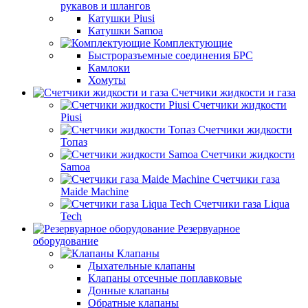
рукавов и шлангов
Катушки Piusi
Катушки Samoa
Комплектующие
Быстроразъемные соединения БРС
Камлоки
Хомуты
Счетчики жидкости и газа
Счетчики жидкости
Piusi
Счетчики жидкости
Топаз
Счетчики жидкости
Samoa
Счетчики газа
Maide Machine
Счетчики газа Liqua
Tech
Резервуарное
оборудование
Клапаны
Дыхательные клапаны
Клапаны отсечные поплавковые
Донные клапаны
Обратные клапаны