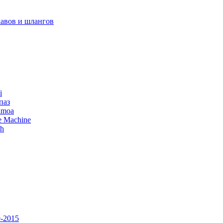
авов и шлангов
i
паз
amoa
e Machine
ch
-2015