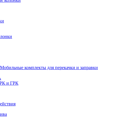
ые колонки
ки
олонки
Мобильные комплекты для перекачки и заправки
A
РК и ГРК
ействия
лива