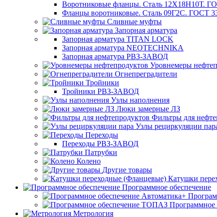
Воротниковые фланцы. Сталь 12Х18Н10Т. ГО
Фланцы воротниковые. Сталь 09Г2С. ГОСТ 3
Сливные муфты
Запорная арматура
Запорная арматура TITAN LOCK
Запорная арматура NEOTECHNIKA
Запорная арматура РВЗ-ЗАВОД
Уровнемеры нефтеп
Огнепреградители
Тройники
Тройники РВЗ-ЗАВОД
Узлы наполнения
Люки замерные ЛЗ
Фильтры для нефте
Узлы рециркуляции пар
Переходы
Переходы РВЗ-ЗАВОД
Патрубки
Колено
Другие товары
Катушки пере
Программное обеспечение
Програм
Программное
Метрология