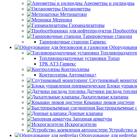
Ареометры и цилиндры
Октанометры
Метроштоки
Мерники
Газоанализаторы
Пробоотбо
Тарировочные станции
Тарировочные станции Гарвекс
Оборудование
Топливораздаточ
Топливораздаточные установки Топаз
ТРК АТЗ Гарвекс
Контроллеры
Контроллеры Автоматика+
Спутниковый монито
Блоки управл
Датчики расхода топли
Дыхательные клапаны
Крышки люков цистерн
Быстроразъемные 
Донные клапана
Запорная арматура
Искрогасители
Устройство з
Оборудование для нефтеба