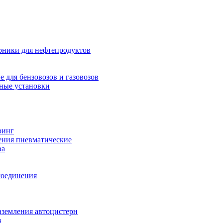
рники для нефтепродуктов
 для бензовозов и газовозов
ные установки
ринг
ения пневматические
ва
соединения
аземления автоцистерн
з