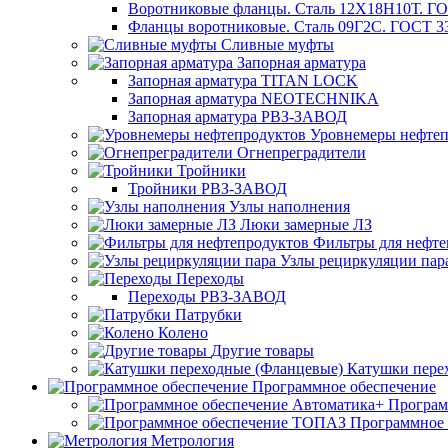
Воротниковые фланцы. Сталь 12Х18Н10Т. ГО
Фланцы воротниковые. Сталь 09Г2С. ГОСТ 3
Сливные муфты
Запорная арматура
Запорная арматура TITAN LOCK
Запорная арматура NEOTECHNIKA
Запорная арматура РВЗ-ЗАВОД
Уровнемеры нефтеп
Огнепреградители
Тройники
Тройники РВЗ-ЗАВОД
Узлы наполнения
Люки замерные ЛЗ
Фильтры для нефте
Узлы рециркуляции пар
Переходы
Переходы РВЗ-ЗАВОД
Патрубки
Колено
Другие товары
Катушки пере
Программное обеспечение
Програм
Программное
Метрология