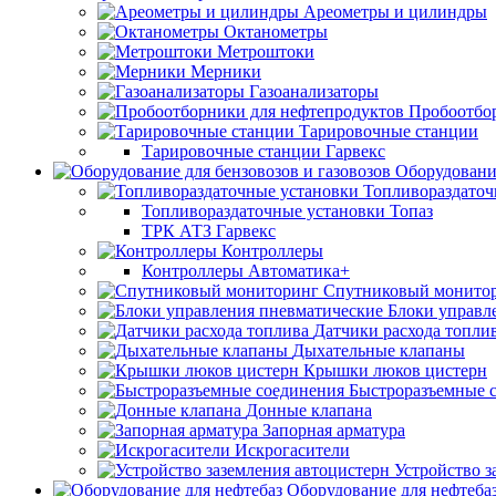
Ареометры и цилиндры
Октанометры
Метроштоки
Мерники
Газоанализаторы
Пробоотбо
Тарировочные станции
Тарировочные станции Гарвекс
Оборудование
Топливораздаточ
Топливораздаточные установки Топаз
ТРК АТЗ Гарвекс
Контроллеры
Контроллеры Автоматика+
Спутниковый монито
Блоки управл
Датчики расхода топли
Дыхательные клапаны
Крышки люков цистерн
Быстроразъемные 
Донные клапана
Запорная арматура
Искрогасители
Устройство з
Оборудование для нефтеба