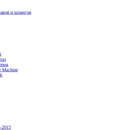
авов и шлангов
i
паз
amoa
e Machine
ch
-2015