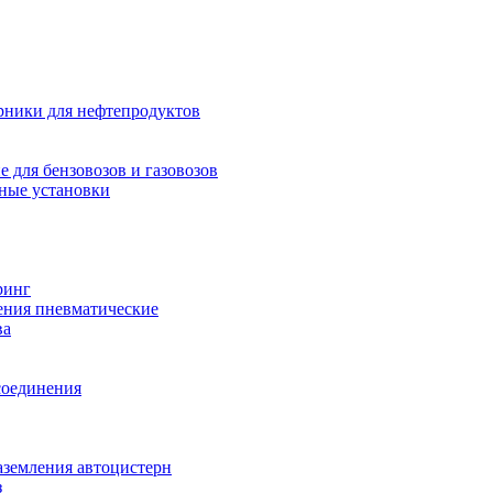
рники для нефтепродуктов
 для бензовозов и газовозов
ные установки
ринг
ения пневматические
ва
соединения
аземления автоцистерн
з