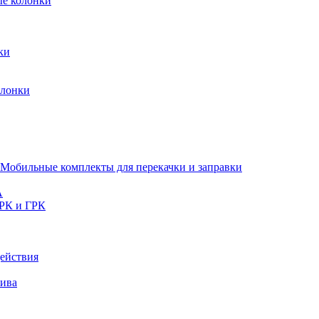
ые колонки
ки
олонки
Мобильные комплекты для перекачки и заправки
A
РК и ГРК
ействия
лива