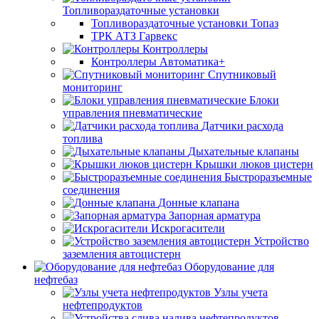
Топливораздаточные установки
Топливораздаточные установки Топаз
ТРК АТЗ Гарвекс
Контроллеры
Контроллеры Автоматика+
Спутниковый
мониторинг
Блоки
управления пневматические
Датчики расхода
топлива
Дыхательные клапаны
Крышки люков цистерн
Быстроразъемные
соединения
Донные клапана
Запорная арматура
Искрогасители
Устройство
заземления автоцистерн
Оборудование для
нефтебаз
Узлы учета
нефтепродуктов