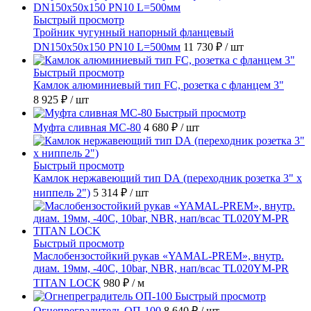
Быстрый просмотр
Тройник чугунный напорный фланцевый
DN150х50х150 PN10 L=500мм
11 730 ₽
/ шт
Быстрый просмотр
Камлок алюминиевый тип FC, розетка с фланцем 3"
8 925 ₽
/ шт
Быстрый просмотр
Муфта сливная МС-80
4 680 ₽
/ шт
Быстрый просмотр
Камлок нержавеющий тип DА (переходник розетка 3" х
ниппель 2")
5 314 ₽
/ шт
Быстрый просмотр
Маслобензостойкий рукав «YAMAL-PREM», внутр.
диам. 19мм, -40C, 10bar, NBR, нап/всас TL020YM-PR
TITAN LOCK
980 ₽
/ м
Быстрый просмотр
Огнепреградитель ОП-100
8 640 ₽
/ шт