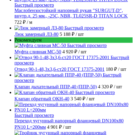
Быстрый просмотр
Маслобензостойкий напорный рукав "SURGUT-D",
внутр.д. 25 мм., -25C, NBR, TL025SR-D TITAN LOCK
722 ₽
/ м
Быстрый просмотр
Люк замерный ЛЗ-80
5 188 ₽
/ шт
Рекомендуем
Быстрый просмотр
Муфта сливная МС-50
4 920 ₽
/ шт
Быстрый
просмотр
Отвод 90-1-48,3х3,6-ст20 ГОСТ 17375-2001
180 ₽
/ шт
Быстрый
просмотр
Клапан дыхательный ППР-40 (ППР-50)
4 320 ₽
/ шт
Быстрый просмотр
Клапан обратный ОКН-40
3 540 ₽
/ шт
Быстрый просмотр
Переход чугунный напорный фланцевый DN100х80
PN10 L=200мм
4 901 ₽
/ шт