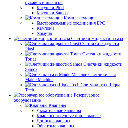
рукавов и шлангов
Катушки Piusi
Катушки Samoa
Комплектующие
Быстроразъемные соединения БРС
Камлоки
Хомуты
Счетчики жидкости и газа
Счетчики жидкости
Piusi
Счетчики жидкости
Топаз
Счетчики жидкости
Samoa
Счетчики газа
Maide Machine
Счетчики газа Liqua
Tech
Резервуарное
оборудование
Клапаны
Дыхательные клапаны
Клапаны отсечные поплавковые
Донные клапаны
Обратные клапаны