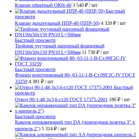
Клапан обратный ОКН-40
3 540 ₽
/ шт
Быстрый
просмотр
Клапан дыхательный ППР-40 (ППР-50)
4 320 ₽
/ шт
Быстрый просмотр
Тройник чугунный напорный фланцевый
DN150х50х150 PN10 L=500мм
11 730 ₽
/ шт
Быстрый просмотр
Фланец воротниковый 80- 63-11-1-B-Ст.09Г2С-IV ГОСТ
33259
4 381 ₽
/ шт
Быстрый
просмотр
Отвод 90-1-48,3х3,6-ст20 ГОСТ 17375-2001
180 ₽
/ шт
Быстрый просмотр
Камлок нержавеющий тип DА (переходник розетка 3" х
ниппель 2")
5 314 ₽
/ шт