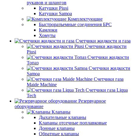
рукавов и шлангов
Катушки Piusi
Катушки Samoa
Комплектующие
Быстроразъемные соединения БРС
Камлоки
Хомуты
Счетчики жидкости и газа
Счетчики жидкости
Piusi
Счетчики жидкости
Топаз
Счетчики жидкости
Samoa
Счетчики газа
Maide Machine
Счетчики газа Liqua
Tech
Резервуарное
оборудование
Клапаны
Дыхательные клапаны
Клапаны отсечные поплавковые
Донные клапаны
Обратные клапаны