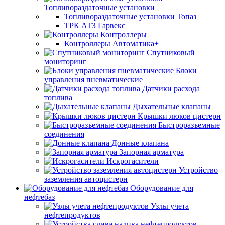
Топливораздаточные установки
Топливораздаточные установки Топаз
ТРК АТЗ Гарвекс
Контроллеры
Контроллеры Автоматика+
Спутниковый
мониторинг
Блоки
управления пневматические
Датчики расхода
топлива
Дыхательные клапаны
Крышки люков цистерн
Быстроразъемные
соединения
Донные клапана
Запорная арматура
Искрогасители
Устройство
заземления автоцистерн
Оборудование для
нефтебаз
Узлы учета
нефтепродуктов