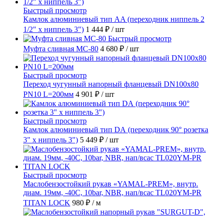
Быстрый просмотр
Камлок алюминиевый тип AA (переходник ниппель 2
1/2" х ниппель 3")
1 444 ₽
/ шт
Быстрый просмотр
Муфта сливная МС-80
4 680 ₽
/ шт
Быстрый просмотр
Переход чугунный напорный фланцевый DN100х80
PN10 L=200мм
4 901 ₽
/ шт
Быстрый просмотр
Камлок алюминиевый тип DА (переходник 90° розетка
3" х ниппель 3")
5 449 ₽
/ шт
Быстрый просмотр
Маслобензостойкий рукав «YAMAL-PREM», внутр.
диам. 19мм, -40C, 10bar, NBR, нап/всас TL020YM-PR
TITAN LOCK
980 ₽
/ м