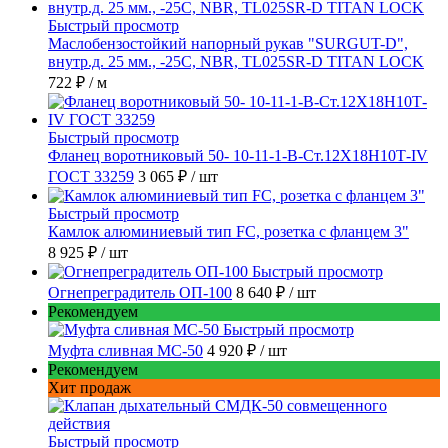
Быстрый просмотр
Маслобензостойкий напорный рукав "SURGUT-D",
внутр.д. 25 мм., -25C, NBR, TL025SR-D TITAN LOCK
722 ₽
/ м
Быстрый просмотр
Фланец воротниковый 50- 10-11-1-B-Ст.12Х18Н10Т-IV
ГОСТ 33259
3 065 ₽
/ шт
Быстрый просмотр
Камлок алюминиевый тип FC, розетка с фланцем 3"
8 925 ₽
/ шт
Быстрый просмотр
Огнепреградитель ОП-100
8 640 ₽
/ шт
Рекомендуем
Быстрый просмотр
Муфта сливная МС-50
4 920 ₽
/ шт
Рекомендуем
Хит продаж
Быстрый просмотр