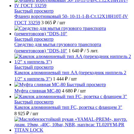
Быстрый просмотр
Фланец воротниковый 50- 10-11-1-B-Ст.12Х18Н10Т-IV
ГОСТ 33259
3 065 ₽
/ шт
Быстрый просмотр
Средство для мытья грузового транспорта
(цементовозов) "DDS-10"
1 640 ₽
/ 5 лит.
Быстрый просмотр
Камлок алюминиевый тип AA (переходник ниппель 2
1/2" х ниппель 3")
1 444 ₽
/ шт
Быстрый просмотр
Муфта сливная МС-80
4 680 ₽
/ шт
Быстрый просмотр
Камлок алюминиевый тип FC, розетка с фланцем 3"
8 925 ₽
/ шт