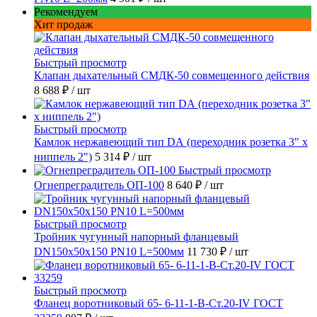
Рекомендуем
Хит продаж
Быстрый просмотр
Клапан дыхательный СМДК-50 совмещенного действия
8 688 ₽
/ шт
Быстрый просмотр
Камлок нержавеющий тип DА (переходник розетка 3" х
ниппель 2")
5 314 ₽
/ шт
Быстрый просмотр
Огнепреградитель ОП-100
8 640 ₽
/ шт
Быстрый просмотр
Тройник чугунный напорный фланцевый
DN150х50х150 PN10 L=500мм
11 730 ₽
/ шт
Быстрый просмотр
Фланец воротниковый 65- 6-11-1-B-Ст.20-IV ГОСТ