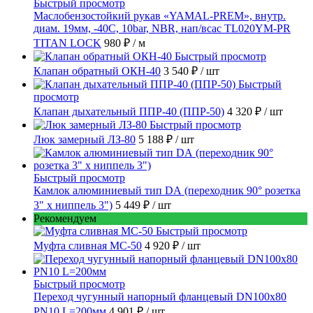
Быстрый просмотр
Маслобензостойкий рукав «YAMAL-PREM», внутр.
диам. 19мм, -40C, 10bar, NBR, нап/всас TL020YM-PR
TITAN LOCK
980 ₽
/ м
Быстрый просмотр
Клапан обратный ОКН-40
3 540 ₽
/ шт
Быстрый
просмотр
Клапан дыхательный ППР-40 (ППР-50)
4 320 ₽
/ шт
Быстрый просмотр
Люк замерный ЛЗ-80
5 188 ₽
/ шт
Быстрый просмотр
Камлок алюминиевый тип DА (переходник 90° розетка
3" х ниппель 3")
5 449 ₽
/ шт
Рекомендуем
Быстрый просмотр
Муфта сливная МС-50
4 920 ₽
/ шт
Быстрый просмотр
Переход чугунный напорный фланцевый DN100х80
PN10 L=200мм
4 901 ₽
/ шт