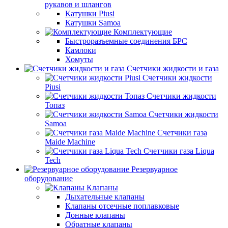
рукавов и шлангов
Катушки Piusi
Катушки Samoa
Комплектующие
Быстроразъемные соединения БРС
Камлоки
Хомуты
Счетчики жидкости и газа
Счетчики жидкости
Piusi
Счетчики жидкости
Топаз
Счетчики жидкости
Samoa
Счетчики газа
Maide Machine
Счетчики газа Liqua
Tech
Резервуарное
оборудование
Клапаны
Дыхательные клапаны
Клапаны отсечные поплавковые
Донные клапаны
Обратные клапаны