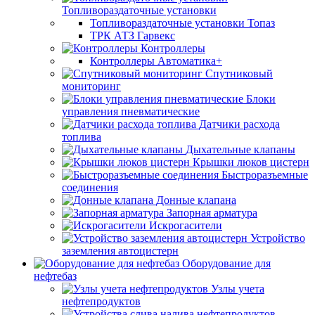
Топливораздаточные установки
Топливораздаточные установки Топаз
ТРК АТЗ Гарвекс
Контроллеры
Контроллеры Автоматика+
Спутниковый
мониторинг
Блоки
управления пневматические
Датчики расхода
топлива
Дыхательные клапаны
Крышки люков цистерн
Быстроразъемные
соединения
Донные клапана
Запорная арматура
Искрогасители
Устройство
заземления автоцистерн
Оборудование для
нефтебаз
Узлы учета
нефтепродуктов