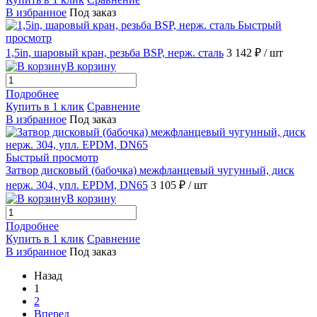
В избранное
Под заказ
Быстрый
просмотр
1,5in, шаровый кран, резьба BSP, нерж. сталь
3 142 ₽
/ шт
В корзину
Подробнее
Купить в 1 клик
Сравнение
В избранное
Под заказ
Быстрый просмотр
Затвор дисковый (бабочка) межфланцевый чугунный, диск
нерж. 304, упл. EPDM, DN65
3 105 ₽
/ шт
В корзину
Подробнее
Купить в 1 клик
Сравнение
В избранное
Под заказ
Назад
1
2
Вперед