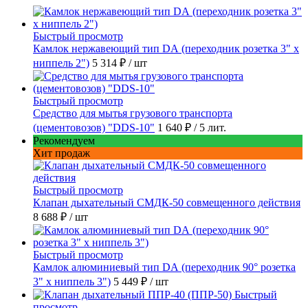
Быстрый просмотр
Камлок нержавеющий тип DА (переходник розетка 3" х
ниппель 2")
5 314 ₽
/ шт
Быстрый просмотр
Средство для мытья грузового транспорта
(цементовозов) "DDS-10"
1 640 ₽
/ 5 лит.
Рекомендуем
Хит продаж
Быстрый просмотр
Клапан дыхательный СМДК-50 совмещенного действия
8 688 ₽
/ шт
Быстрый просмотр
Камлок алюминиевый тип DА (переходник 90° розетка
3" х ниппель 3")
5 449 ₽
/ шт
Быстрый
просмотр