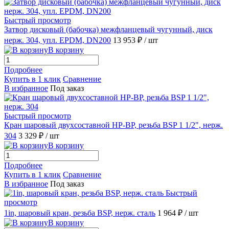
Быстрый просмотр
Затвор дисковый (бабочка) межфланцевый чугунный, диск
нерж. 304, упл. EPDM, DN200
13 953 ₽
/ шт
В корзину
Подробнее
Купить в 1 клик
Сравнение
В избранное
Под заказ
Быстрый просмотр
Кран шаровый двухсоставной НР-ВР, резьба BSP 1 1/2", нерж.
304
3 329 ₽
/ шт
В корзину
Подробнее
Купить в 1 клик
Сравнение
В избранное
Под заказ
Быстрый
просмотр
1in, шаровый кран, резьба BSP, нерж. сталь
1 964 ₽
/ шт
В корзину