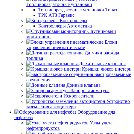
Топливораздаточные установки
Топливораздаточные установки Топаз
ТРК АТЗ Гарвекс
Контроллеры
Контроллеры Автоматика+
Спутниковый
мониторинг
Блоки
управления пневматические
Датчики расхода
топлива
Дыхательные клапаны
Крышки люков цистерн
Быстроразъемные
соединения
Донные клапана
Запорная арматура
Искрогасители
Устройство
заземления автоцистерн
Оборудование для
нефтебаз
Узлы учета
нефтепродуктов