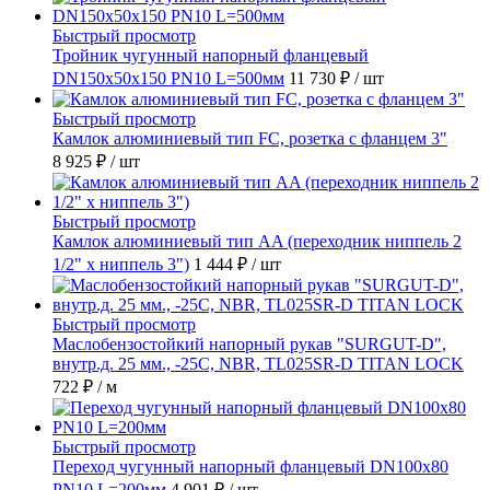
Быстрый просмотр
Тройник чугунный напорный фланцевый
DN150х50х150 PN10 L=500мм
11 730 ₽
/ шт
Быстрый просмотр
Камлок алюминиевый тип FC, розетка с фланцем 3"
8 925 ₽
/ шт
Быстрый просмотр
Камлок алюминиевый тип AA (переходник ниппель 2
1/2" х ниппель 3")
1 444 ₽
/ шт
Быстрый просмотр
Маслобензостойкий напорный рукав "SURGUT-D",
внутр.д. 25 мм., -25C, NBR, TL025SR-D TITAN LOCK
722 ₽
/ м
Быстрый просмотр
Переход чугунный напорный фланцевый DN100х80
PN10 L=200мм
4 901 ₽
/ шт