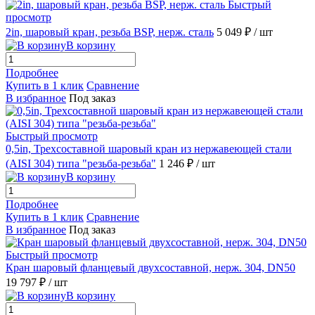
Быстрый
просмотр
2in, шаровый кран, резьба BSP, нерж. сталь
5 049 ₽
/ шт
В корзину
Подробнее
Купить в 1 клик
Сравнение
В избранное
Под заказ
Быстрый просмотр
0,5in, Трехсоставной шаровый кран из нержавеющей стали
(AISI 304) типа "резьба-резьба"
1 246 ₽
/ шт
В корзину
Подробнее
Купить в 1 клик
Сравнение
В избранное
Под заказ
Быстрый просмотр
Кран шаровый фланцевый двухсоставной, нерж. 304, DN50
19 797 ₽
/ шт
В корзину