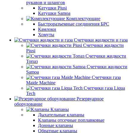
рукавов и шлангов
Катушки Piusi
Катушки Samoa
Комплектующие
Быстроразъемные соединения БРС
Камлоки
Хомуты
Счетчики жидкости и газа
Счетчики жидкости
Piusi
Счетчики жидкости
Топаз
Счетчики жидкости
Samoa
Счетчики газа
Maide Machine
Счетчики газа Liqua
Tech
Резервуарное
оборудование
Клапаны
Дыхательные клапаны
Клапаны отсечные поплавковые
Донные клапаны
Обратные клапаны