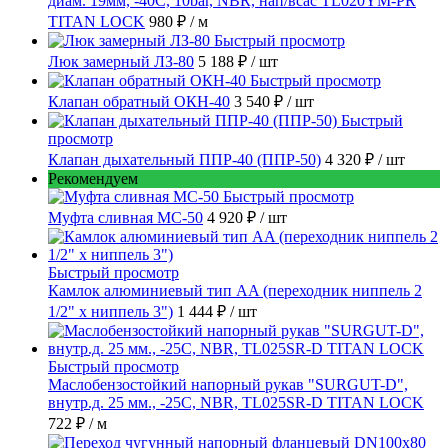
диам. 19мм, -40C, 10bar, NBR, нап/всас TL020YM-PR
TITAN LOCK
980 ₽
/ м
Быстрый просмотр
Люк замерный ЛЗ-80
5 188 ₽
/ шт
Быстрый просмотр
Клапан обратный ОКН-40
3 540 ₽
/ шт
Быстрый
просмотр
Клапан дыхательный ППР-40 (ППР-50)
4 320 ₽
/ шт
Рекомендуем
Быстрый просмотр
Муфта сливная МС-50
4 920 ₽
/ шт
Быстрый просмотр
Камлок алюминиевый тип AA (переходник ниппель 2
1/2" х ниппель 3")
1 444 ₽
/ шт
Быстрый просмотр
Маслобензостойкий напорный рукав "SURGUT-D",
внутр.д. 25 мм., -25C, NBR, TL025SR-D TITAN LOCK
722 ₽
/ м