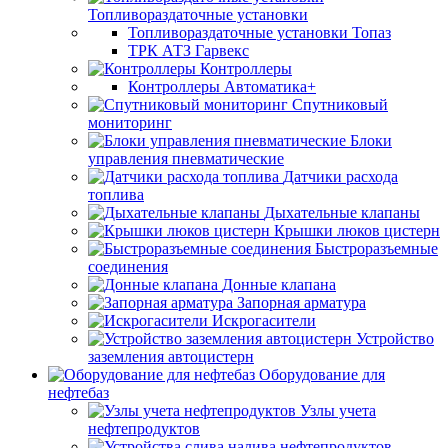
Топливораздаточные установки
Топливораздаточные установки Топаз
ТРК АТЗ Гарвекс
Контроллеры
Контроллеры Автоматика+
Спутниковый
мониторинг
Блоки
управления пневматические
Датчики расхода
топлива
Дыхательные клапаны
Крышки люков цистерн
Быстроразъемные
соединения
Донные клапана
Запорная арматура
Искрогасители
Устройство
заземления автоцистерн
Оборудование для
нефтебаз
Узлы учета
нефтепродуктов