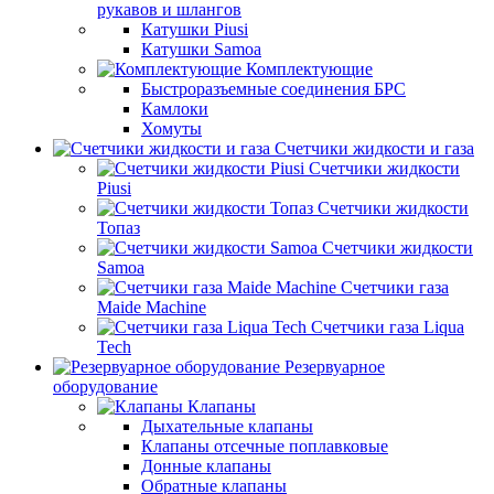
рукавов и шлангов
Катушки Piusi
Катушки Samoa
Комплектующие
Быстроразъемные соединения БРС
Камлоки
Хомуты
Счетчики жидкости и газа
Счетчики жидкости
Piusi
Счетчики жидкости
Топаз
Счетчики жидкости
Samoa
Счетчики газа
Maide Machine
Счетчики газа Liqua
Tech
Резервуарное
оборудование
Клапаны
Дыхательные клапаны
Клапаны отсечные поплавковые
Донные клапаны
Обратные клапаны