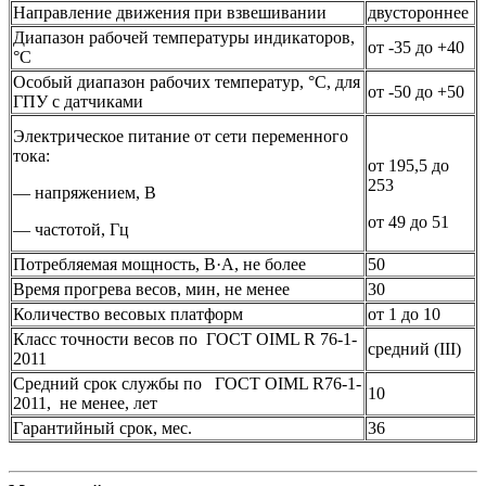
Направление движения при взвешивании
двустороннее
Диапазон рабочей температуры индикаторов,
от -35 до +40
°С
Особый диапазон рабочих температур, °С, для
от -50 до +50
ГПУ с датчиками
Электрическое питание от сети переменного
тока:
от 195,5 до
253
— напряжением, В
от 49 до 51
— частотой, Гц
Потребляемая мощность, В·A, не более
50
Время прогрева весов, мин, не менее
30
Количество весовых платформ
от 1 до 10
Класс точности весов по ГОСТ OIML R 76-1-
средний (III)
2011
Средний срок службы по ГОСТ OIML R76-1-
10
2011, не менее, лет
Гарантийный срок, мес.
36