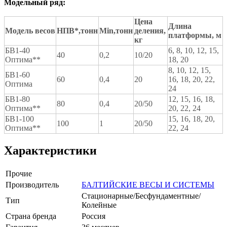
Модельный ряд:
Цена
Длина
Модель весов
НПВ*,
тонн
Min
,
тонн
деления,
платформы, м
кг
БВ1-40
6, 8, 10, 12, 15,
40
0,2
10/20
Оптима**
18, 20
8, 10, 12, 15,
БВ1-60
60
0,4
20
16, 18, 20, 22,
Оптима
24
БВ1-80
12, 15, 16, 18,
80
0,4
20/50
Оптима**
20, 22, 24
БВ1-100
15, 16, 18, 20,
100
1
20/50
Оптима**
22, 24
Характеристики
Прочие
Производитель
БАЛТИЙСКИЕ ВЕСЫ И СИСТЕМЫ
Стационарные/Бесфундаментные/
Тип
Колейные
Страна бренда
Россия