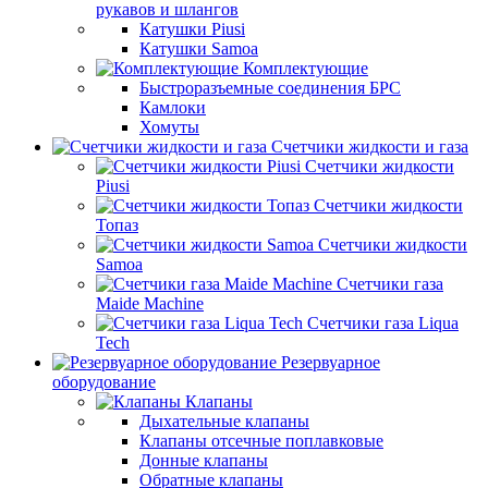
рукавов и шлангов
Катушки Piusi
Катушки Samoa
Комплектующие
Быстроразъемные соединения БРС
Камлоки
Хомуты
Счетчики жидкости и газа
Счетчики жидкости
Piusi
Счетчики жидкости
Топаз
Счетчики жидкости
Samoa
Счетчики газа
Maide Machine
Счетчики газа Liqua
Tech
Резервуарное
оборудование
Клапаны
Дыхательные клапаны
Клапаны отсечные поплавковые
Донные клапаны
Обратные клапаны