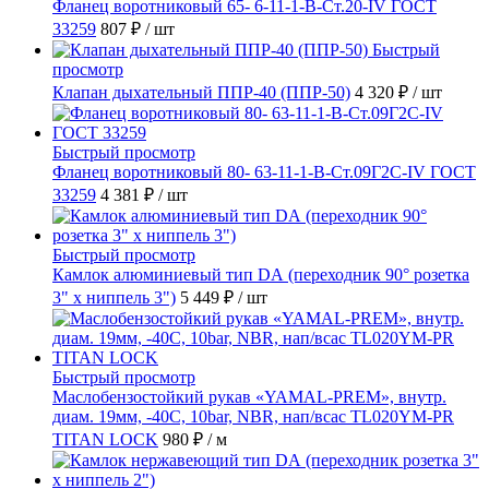
Фланец воротниковый 65- 6-11-1-B-Ст.20-IV ГОСТ
33259
807 ₽
/ шт
Быстрый
просмотр
Клапан дыхательный ППР-40 (ППР-50)
4 320 ₽
/ шт
Быстрый просмотр
Фланец воротниковый 80- 63-11-1-B-Ст.09Г2С-IV ГОСТ
33259
4 381 ₽
/ шт
Быстрый просмотр
Камлок алюминиевый тип DА (переходник 90° розетка
3" х ниппель 3")
5 449 ₽
/ шт
Быстрый просмотр
Маслобензостойкий рукав «YAMAL-PREM», внутр.
диам. 19мм, -40C, 10bar, NBR, нап/всас TL020YM-PR
TITAN LOCK
980 ₽
/ м