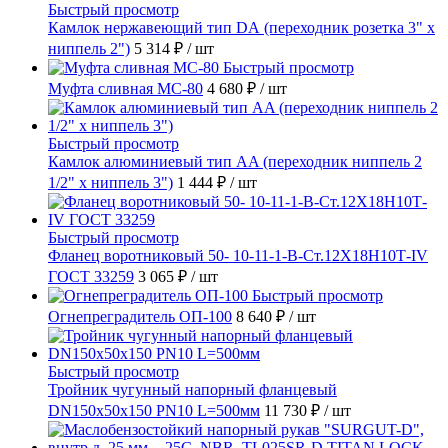
Быстрый просмотр
Камлок нержавеющий тип DА (переходник розетка 3" х
ниппель 2")
5 314 ₽
/ шт
Быстрый просмотр
Муфта сливная МС-80
4 680 ₽
/ шт
Быстрый просмотр
Камлок алюминиевый тип AA (переходник ниппель 2
1/2" х ниппель 3")
1 444 ₽
/ шт
Быстрый просмотр
Фланец воротниковый 50- 10-11-1-B-Ст.12Х18Н10Т-IV
ГОСТ 33259
3 065 ₽
/ шт
Быстрый просмотр
Огнепреградитель ОП-100
8 640 ₽
/ шт
Быстрый просмотр
Тройник чугунный напорный фланцевый
DN150х50х150 PN10 L=500мм
11 730 ₽
/ шт