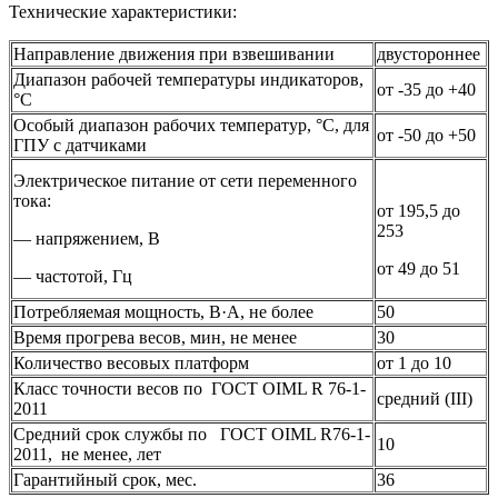
Технические характеристики:
Направление движения при взвешивании
двустороннее
Диапазон рабочей температуры индикаторов,
от -35 до +40
°С
Особый диапазон рабочих температур, °С, для
от -50 до +50
ГПУ с датчиками
Электрическое питание от сети переменного
тока:
от 195,5 до
253
— напряжением, В
от 49 до 51
— частотой, Гц
Потребляемая мощность, В·A, не более
50
Время прогрева весов, мин, не менее
30
Количество весовых платформ
от 1 до 10
Класс точности весов по ГОСТ OIML R 76-1-
средний (III)
2011
Средний срок службы по ГОСТ OIML R76-1-
10
2011, не менее, лет
Гарантийный срок, мес.
36