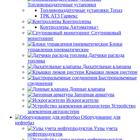
Топливораздаточные установки
Топливораздаточные установки Топаз
ТРК АТЗ Гарвекс
Контроллеры
Контроллеры Автоматика+
Спутниковый
мониторинг
Блоки
управления пневматические
Датчики расхода
топлива
Дыхательные клапаны
Крышки люков цистерн
Быстроразъемные
соединения
Донные клапана
Запорная арматура
Искрогасители
Устройство
заземления автоцистерн
Оборудование для
нефтебаз
Узлы учета
нефтепродуктов