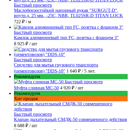
Быстрый просмотр
Маслобензостойкий напорный рукав "SURGUT-D",
внутр.д. 25 мм., -25C, NBR, TL025SR-D TITAN LOCK
722 ₽
/ м
Быстрый просмотр
Камлок алюминиевый тип FC, розетка с фланцем 3"
8 925 ₽
/ шт
Быстрый просмотр
Средство для мытья грузового транспорта
(цементовозов) "DDS-10"
1 640 ₽
/ 5 лит.
Рекомендуем
Быстрый просмотр
Муфта сливная МС-50
4 920 ₽
/ шт
Рекомендуем
Хит продаж
Быстрый просмотр
Клапан дыхательный СМДК-50 совмещенного действия
8 688 ₽
/ шт