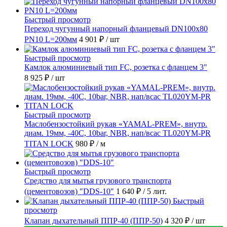
Быстрый просмотр
Переход чугунный напорный фланцевый DN100х80
PN10 L=200мм
4 901 ₽
/ шт
Быстрый просмотр
Камлок алюминиевый тип FC, розетка с фланцем 3"
8 925 ₽
/ шт
Быстрый просмотр
Маслобензостойкий рукав «YAMAL-PREM», внутр.
диам. 19мм, -40C, 10bar, NBR, нап/всас TL020YM-PR
TITAN LOCK
980 ₽
/ м
Быстрый просмотр
Средство для мытья грузового транспорта
(цементовозов) "DDS-10"
1 640 ₽
/ 5 лит.
Быстрый
просмотр
Клапан дыхательный ППР-40 (ППР-50)
4 320 ₽
/ шт