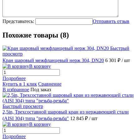
Представьтесь:
Отправить отзыв
Похожие товары (8)
Быстрый
просмотр
Кран шаровый межфланцевый нерж 304, DN20
6 301 ₽
/ шт
В корзину
Подробнее
Купить в 1 клик
Сравнение
В избранное
Под заказ
Быстрый просмотр
2,5in, Трехсоставной шаровый кран из нержавеющей стали
(AISI 304) типа "резьба-резьба"
12 845 ₽
/ шт
В корзину
Подробнее