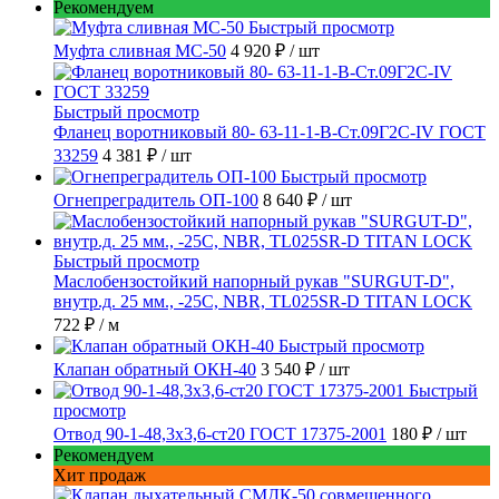
Рекомендуем
Быстрый просмотр
Муфта сливная МС-50
4 920 ₽
/ шт
Быстрый просмотр
Фланец воротниковый 80- 63-11-1-B-Ст.09Г2С-IV ГОСТ
33259
4 381 ₽
/ шт
Быстрый просмотр
Огнепреградитель ОП-100
8 640 ₽
/ шт
Быстрый просмотр
Маслобензостойкий напорный рукав "SURGUT-D",
внутр.д. 25 мм., -25C, NBR, TL025SR-D TITAN LOCK
722 ₽
/ м
Быстрый просмотр
Клапан обратный ОКН-40
3 540 ₽
/ шт
Быстрый
просмотр
Отвод 90-1-48,3х3,6-ст20 ГОСТ 17375-2001
180 ₽
/ шт
Рекомендуем
Хит продаж