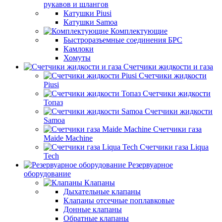
рукавов и шлангов
Катушки Piusi
Катушки Samoa
Комплектующие
Быстроразъемные соединения БРС
Камлоки
Хомуты
Счетчики жидкости и газа
Счетчики жидкости
Piusi
Счетчики жидкости
Топаз
Счетчики жидкости
Samoa
Счетчики газа
Maide Machine
Счетчики газа Liqua
Tech
Резервуарное
оборудование
Клапаны
Дыхательные клапаны
Клапаны отсечные поплавковые
Донные клапаны
Обратные клапаны