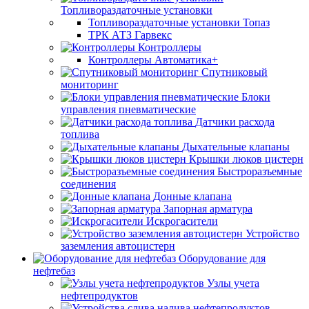
Топливораздаточные установки
Топливораздаточные установки Топаз
ТРК АТЗ Гарвекс
Контроллеры
Контроллеры Автоматика+
Спутниковый
мониторинг
Блоки
управления пневматические
Датчики расхода
топлива
Дыхательные клапаны
Крышки люков цистерн
Быстроразъемные
соединения
Донные клапана
Запорная арматура
Искрогасители
Устройство
заземления автоцистерн
Оборудование для
нефтебаз
Узлы учета
нефтепродуктов