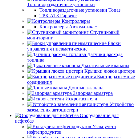
Топливораздаточные установки
Топливораздаточные установки Топаз
ТРК АТЗ Гарвекс
Контроллеры
Контроллеры Автоматика+
Спутниковый
мониторинг
Блоки
управления пневматические
Датчики расхода
топлива
Дыхательные клапаны
Крышки люков цистерн
Быстроразъемные
соединения
Донные клапана
Запорная арматура
Искрогасители
Устройство
заземления автоцистерн
Оборудование для
нефтебаз
Узлы учета
нефтепродуктов