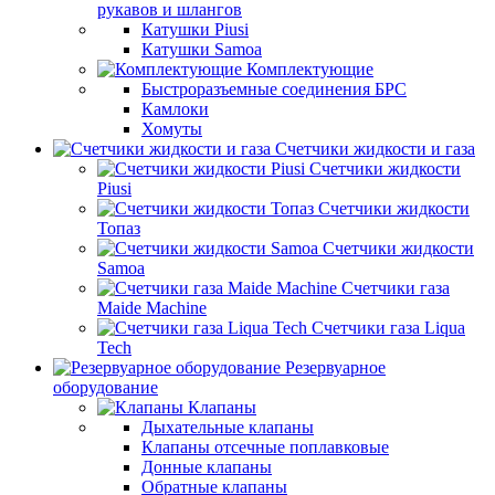
рукавов и шлангов
Катушки Piusi
Катушки Samoa
Комплектующие
Быстроразъемные соединения БРС
Камлоки
Хомуты
Счетчики жидкости и газа
Счетчики жидкости
Piusi
Счетчики жидкости
Топаз
Счетчики жидкости
Samoa
Счетчики газа
Maide Machine
Счетчики газа Liqua
Tech
Резервуарное
оборудование
Клапаны
Дыхательные клапаны
Клапаны отсечные поплавковые
Донные клапаны
Обратные клапаны