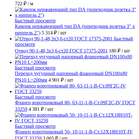
722 ₽
/ м
Быстрый просмотр
Камлок нержавеющий тип DА (переходник розетка 3" х
ниппель 2")
5 314 ₽
/ шт
Быстрый
просмотр
Отвод 90-1-48,3х3,6-ст20 ГОСТ 17375-2001
180 ₽
/ шт
Быстрый просмотр
Переход чугунный напорный фланцевый DN100х80
PN10 L=200мм
4 901 ₽
/ шт
Быстрый просмотр
Фланец воротниковый 80- 63-11-1-B-Ст.09Г2С-IV ГОСТ
33259
4 381 ₽
/ шт
Быстрый просмотр
Фланец воротниковый 50- 10-11-1-B-Ст.12Х18Н10Т-IV
ГОСТ 33259
3 065 ₽
/ шт