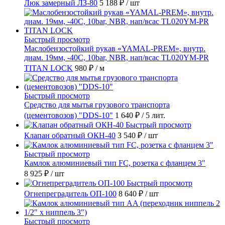
Люк замерный ЛЗ-80
5 188 ₽
/ шт
Быстрый просмотр
Маслобензостойкий рукав «YAMAL-PREM», внутр.
диам. 19мм, -40C, 10bar, NBR, нап/всас TL020YM-PR
TITAN LOCK
980 ₽
/ м
Быстрый просмотр
Средство для мытья грузового транспорта
(цементовозов) "DDS-10"
1 640 ₽
/ 5 лит.
Быстрый просмотр
Клапан обратный ОКН-40
3 540 ₽
/ шт
Быстрый просмотр
Камлок алюминиевый тип FC, розетка с фланцем 3"
8 925 ₽
/ шт
Быстрый просмотр
Огнепреградитель ОП-100
8 640 ₽
/ шт
Быстрый просмотр