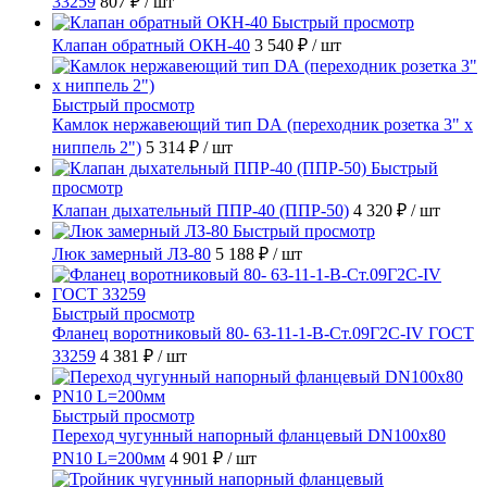
33259
807 ₽
/ шт
Быстрый просмотр
Клапан обратный ОКН-40
3 540 ₽
/ шт
Быстрый просмотр
Камлок нержавеющий тип DА (переходник розетка 3" х
ниппель 2")
5 314 ₽
/ шт
Быстрый
просмотр
Клапан дыхательный ППР-40 (ППР-50)
4 320 ₽
/ шт
Быстрый просмотр
Люк замерный ЛЗ-80
5 188 ₽
/ шт
Быстрый просмотр
Фланец воротниковый 80- 63-11-1-B-Ст.09Г2С-IV ГОСТ
33259
4 381 ₽
/ шт
Быстрый просмотр
Переход чугунный напорный фланцевый DN100х80
PN10 L=200мм
4 901 ₽
/ шт