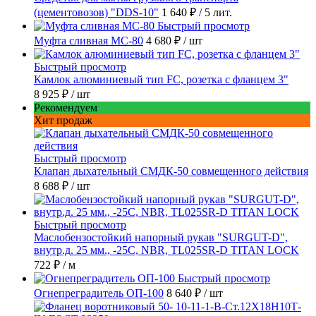
(цементовозов) "DDS-10"
1 640 ₽
/ 5 лит.
Быстрый просмотр
Муфта сливная МС-80
4 680 ₽
/ шт
Быстрый просмотр
Камлок алюминиевый тип FC, розетка с фланцем 3"
8 925 ₽
/ шт
Рекомендуем
Хит продаж
Быстрый просмотр
Клапан дыхательный СМДК-50 совмещенного действия
8 688 ₽
/ шт
Быстрый просмотр
Маслобензостойкий напорный рукав "SURGUT-D",
внутр.д. 25 мм., -25C, NBR, TL025SR-D TITAN LOCK
722 ₽
/ м
Быстрый просмотр
Огнепреградитель ОП-100
8 640 ₽
/ шт