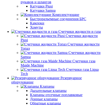
рукавов и шлангов
Катушки Piusi
Катушки Samoa
Комплектующие
Быстроразъемные соединения БРС
Камлоки
Хомуты
Счетчики жидкости и газа
Счетчики жидкости
Piusi
Счетчики жидкости
Топаз
Счетчики жидкости
Samoa
Счетчики газа
Maide Machine
Счетчики газа Liqua
Tech
Резервуарное
оборудование
Клапаны
Дыхательные клапаны
Клапаны отсечные поплавковые
Донные клапаны
Обратные клапаны