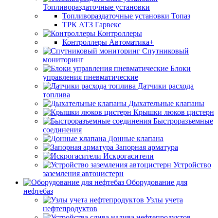
Топливораздаточные установки
Топливораздаточные установки Топаз
ТРК АТЗ Гарвекс
Контроллеры
Контроллеры Автоматика+
Спутниковый
мониторинг
Блоки
управления пневматические
Датчики расхода
топлива
Дыхательные клапаны
Крышки люков цистерн
Быстроразъемные
соединения
Донные клапана
Запорная арматура
Искрогасители
Устройство
заземления автоцистерн
Оборудование для
нефтебаз
Узлы учета
нефтепродуктов