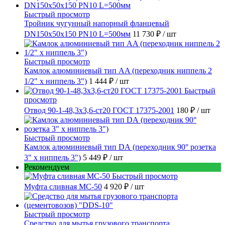
Быстрый просмотр
Тройник чугунный напорный фланцевый
DN150х50х150 PN10 L=500мм
11 730 ₽
/ шт
Быстрый просмотр
Камлок алюминиевый тип AA (переходник ниппель 2
1/2" х ниппель 3")
1 444 ₽
/ шт
Быстрый
просмотр
Отвод 90-1-48,3х3,6-ст20 ГОСТ 17375-2001
180 ₽
/ шт
Быстрый просмотр
Камлок алюминиевый тип DА (переходник 90° розетка
3" х ниппель 3")
5 449 ₽
/ шт
Рекомендуем
Быстрый просмотр
Муфта сливная МС-50
4 920 ₽
/ шт
Быстрый просмотр
Средство для мытья грузового транспорта