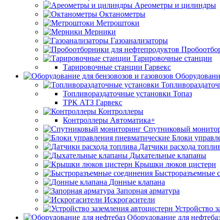
Ареометры и цилиндры
Октанометры
Метроштоки
Мерники
Газоанализаторы
Пробоотбо
Тарировочные станции
Тарировочные станции Гарвекс
Оборудование
Топливораздаточ
Топливораздаточные установки Топаз
ТРК АТЗ Гарвекс
Контроллеры
Контроллеры Автоматика+
Спутниковый монито
Блоки управл
Датчики расхода топли
Дыхательные клапаны
Крышки люков цистерн
Быстроразъемные 
Донные клапана
Запорная арматура
Искрогасители
Устройство з
Оборудование для нефтеба