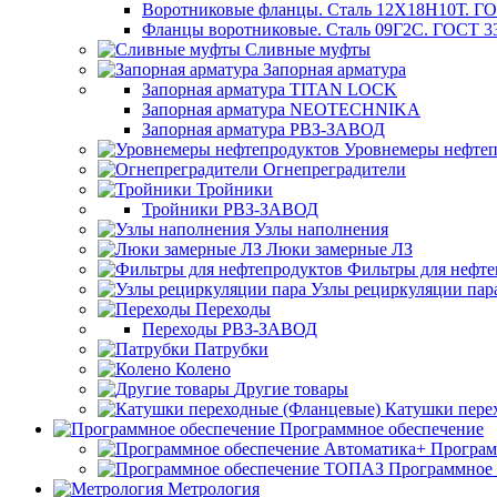
Воротниковые фланцы. Сталь 12Х18Н10Т. ГО
Фланцы воротниковые. Сталь 09Г2С. ГОСТ 3
Сливные муфты
Запорная арматура
Запорная арматура TITAN LOCK
Запорная арматура NEOTECHNIKA
Запорная арматура РВЗ-ЗАВОД
Уровнемеры нефтеп
Огнепреградители
Тройники
Тройники РВЗ-ЗАВОД
Узлы наполнения
Люки замерные ЛЗ
Фильтры для нефте
Узлы рециркуляции пар
Переходы
Переходы РВЗ-ЗАВОД
Патрубки
Колено
Другие товары
Катушки пере
Программное обеспечение
Програм
Программное
Метрология