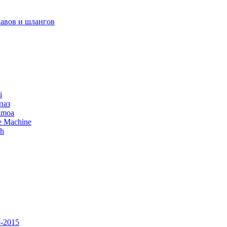
авов и шлангов
i
паз
amoa
e Machine
ch
-2015