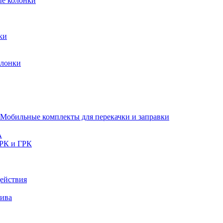
ые колонки
ки
олонки
Мобильные комплекты для перекачки и заправки
A
РК и ГРК
ействия
лива