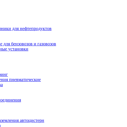
рники для нефтепродуктов
 для бензовозов и газовозов
ные установки
ринг
ения пневматические
ва
соединения
аземления автоцистерн
з