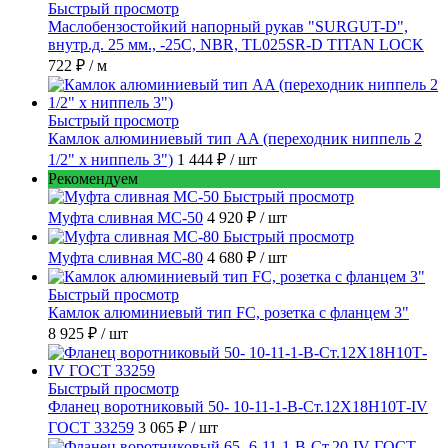
Быстрый просмотр
Маслобензостойкий напорный рукав "SURGUT-D",
внутр.д. 25 мм., -25C, NBR, TL025SR-D TITAN LOCK
722 ₽
/ м
Быстрый просмотр
Камлок алюминиевый тип AA (переходник ниппель 2
1/2" х ниппель 3")
1 444 ₽
/ шт
Рекомендуем
Быстрый просмотр
Муфта сливная МС-50
4 920 ₽
/ шт
Быстрый просмотр
Муфта сливная МС-80
4 680 ₽
/ шт
Быстрый просмотр
Камлок алюминиевый тип FC, розетка с фланцем 3"
8 925 ₽
/ шт
Быстрый просмотр
Фланец воротниковый 50- 10-11-1-B-Ст.12Х18Н10Т-IV
ГОСТ 33259
3 065 ₽
/ шт