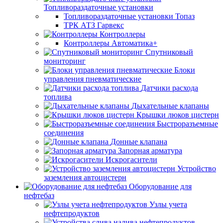
Топливораздаточные установки
Топливораздаточные установки Топаз
ТРК АТЗ Гарвекс
Контроллеры
Контроллеры Автоматика+
Спутниковый
мониторинг
Блоки
управления пневматические
Датчики расхода
топлива
Дыхательные клапаны
Крышки люков цистерн
Быстроразъемные
соединения
Донные клапана
Запорная арматура
Искрогасители
Устройство
заземления автоцистерн
Оборудование для
нефтебаз
Узлы учета
нефтепродуктов