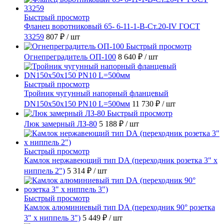
Быстрый просмотр
Фланец воротниковый 65- 6-11-1-B-Ст.20-IV ГОСТ
33259
807 ₽
/ шт
Быстрый просмотр
Огнепреградитель ОП-100
8 640 ₽
/ шт
Быстрый просмотр
Тройник чугунный напорный фланцевый
DN150х50х150 PN10 L=500мм
11 730 ₽
/ шт
Быстрый просмотр
Люк замерный ЛЗ-80
5 188 ₽
/ шт
Быстрый просмотр
Камлок нержавеющий тип DА (переходник розетка 3" х
ниппель 2")
5 314 ₽
/ шт
Быстрый просмотр
Камлок алюминиевый тип DА (переходник 90° розетка
3" х ниппель 3")
5 449 ₽
/ шт