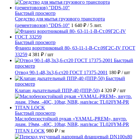
Быстрый просмотр
Средство для мытья грузового транспорта
(цементовозов) "DDS-10"
1 640 ₽
/ 5 лит.
Быстрый просмотр
Фланец воротниковый 80- 63-11-1-B-Ст.09Г2С-IV ГОСТ
33259
4 381 ₽
/ шт
Быстрый
просмотр
Отвод 90-1-48,3х3,6-ст20 ГОСТ 17375-2001
180 ₽
/ шт
Быстрый
просмотр
Клапан дыхательный ППР-40 (ППР-50)
4 320 ₽
/ шт
Быстрый просмотр
Маслобензостойкий рукав «YAMAL-PREM», внутр.
диам. 19мм, -40C, 10bar, NBR, нап/всас TL020YM-PR
TITAN LOCK
980 ₽
/ м