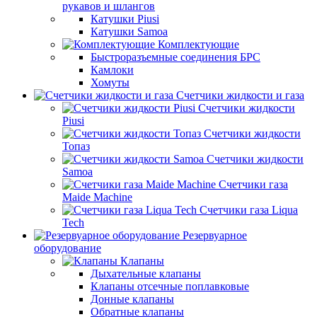
рукавов и шлангов
Катушки Piusi
Катушки Samoa
Комплектующие
Быстроразъемные соединения БРС
Камлоки
Хомуты
Счетчики жидкости и газа
Счетчики жидкости
Piusi
Счетчики жидкости
Топаз
Счетчики жидкости
Samoa
Счетчики газа
Maide Machine
Счетчики газа Liqua
Tech
Резервуарное
оборудование
Клапаны
Дыхательные клапаны
Клапаны отсечные поплавковые
Донные клапаны
Обратные клапаны