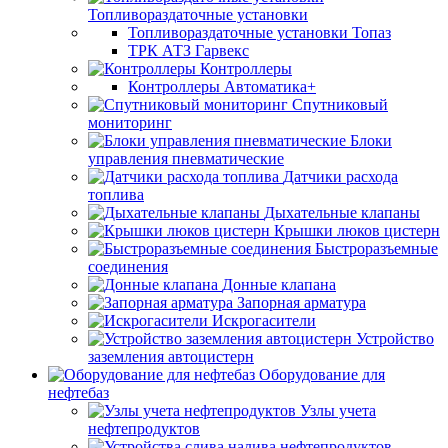
Топливораздаточные установки
Топливораздаточные установки Топаз
ТРК АТЗ Гарвекс
Контроллеры
Контроллеры Автоматика+
Спутниковый
мониторинг
Блоки
управления пневматические
Датчики расхода
топлива
Дыхательные клапаны
Крышки люков цистерн
Быстроразъемные
соединения
Донные клапана
Запорная арматура
Искрогасители
Устройство
заземления автоцистерн
Оборудование для
нефтебаз
Узлы учета
нефтепродуктов