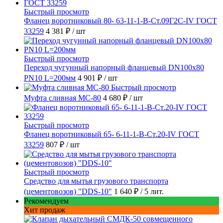
Быстрый просмотр
Фланец воротниковый 80- 63-11-1-B-Ст.09Г2С-IV ГОСТ
33259
4 381 ₽
/ шт
Быстрый просмотр
Переход чугунный напорный фланцевый DN100х80
PN10 L=200мм
4 901 ₽
/ шт
Быстрый просмотр
Муфта сливная МС-80
4 680 ₽
/ шт
Быстрый просмотр
Фланец воротниковый 65- 6-11-1-B-Ст.20-IV ГОСТ
33259
807 ₽
/ шт
Быстрый просмотр
Средство для мытья грузового транспорта
(цементовозов) "DDS-10"
1 640 ₽
/ 5 лит.
Рекомендуем
Хит продаж