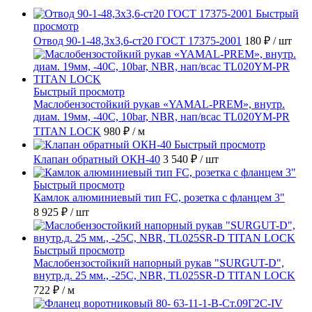
Быстрый
просмотр
Отвод 90-1-48,3х3,6-ст20 ГОСТ 17375-2001
180 ₽
/ шт
Быстрый просмотр
Маслобензостойкий рукав «YAMAL-PREM», внутр.
диам. 19мм, -40C, 10bar, NBR, нап/всас TL020YM-PR
TITAN LOCK
980 ₽
/ м
Быстрый просмотр
Клапан обратный ОКН-40
3 540 ₽
/ шт
Быстрый просмотр
Камлок алюминиевый тип FC, розетка с фланцем 3"
8 925 ₽
/ шт
Быстрый просмотр
Маслобензостойкий напорный рукав "SURGUT-D",
внутр.д. 25 мм., -25C, NBR, TL025SR-D TITAN LOCK
722 ₽
/ м