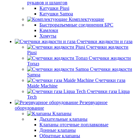
рукавов и шлангов
Катушки Piusi
Катушки Samoa
Комплектующие
Быстроразъемные соединения БРС
Камлоки
Хомуты
Счетчики жидкости и газа
Счетчики жидкости
Piusi
Счетчики жидкости
Топаз
Счетчики жидкости
Samoa
Счетчики газа
Maide Machine
Счетчики газа Liqua
Tech
Резервуарное
оборудование
Клапаны
Дыхательные клапаны
Клапаны отсечные поплавковые
Донные клапаны
Обратные клапаны