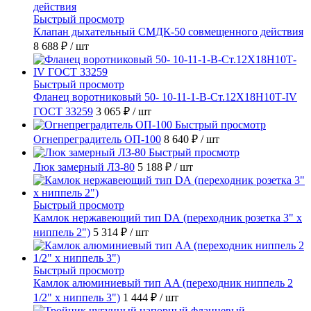
Быстрый просмотр
Клапан дыхательный СМДК-50 совмещенного действия
8 688 ₽
/ шт
Быстрый просмотр
Фланец воротниковый 50- 10-11-1-B-Ст.12Х18Н10Т-IV
ГОСТ 33259
3 065 ₽
/ шт
Быстрый просмотр
Огнепреградитель ОП-100
8 640 ₽
/ шт
Быстрый просмотр
Люк замерный ЛЗ-80
5 188 ₽
/ шт
Быстрый просмотр
Камлок нержавеющий тип DА (переходник розетка 3" х
ниппель 2")
5 314 ₽
/ шт
Быстрый просмотр
Камлок алюминиевый тип AA (переходник ниппель 2
1/2" х ниппель 3")
1 444 ₽
/ шт