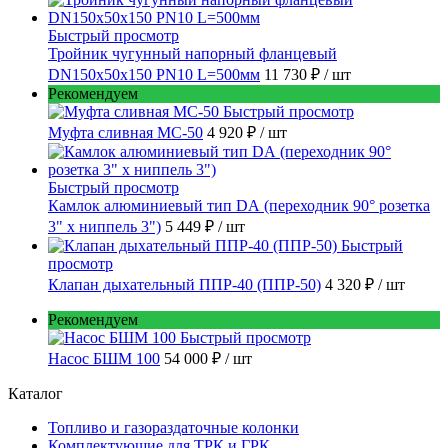
Быстрый просмотр
Тройник чугунный напорный фланцевый
DN150х50х150 PN10 L=500мм
11 730 ₽
/ шт
Рекомендуем
Быстрый просмотр
Муфта сливная МС-50
4 920 ₽
/ шт
Быстрый просмотр
Камлок алюминиевый тип DА (переходник 90° розетка
3" х ниппель 3")
5 449 ₽
/ шт
Быстрый
просмотр
Клапан дыхательный ППР-40 (ППР-50)
4 320 ₽
/ шт
Рекомендуем
Быстрый просмотр
Насос БШМ 100
54 000 ₽
/ шт
Каталог
Топливо и газораздаточные колонки
Комплектующие для ТРК и ГРК