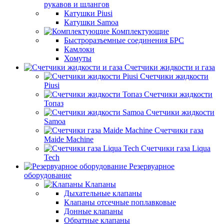
рукавов и шлангов
Катушки Piusi
Катушки Samoa
Комплектующие
Быстроразъемные соединения БРС
Камлоки
Хомуты
Счетчики жидкости и газа
Счетчики жидкости
Piusi
Счетчики жидкости
Топаз
Счетчики жидкости
Samoa
Счетчики газа
Maide Machine
Счетчики газа Liqua
Tech
Резервуарное
оборудование
Клапаны
Дыхательные клапаны
Клапаны отсечные поплавковые
Донные клапаны
Обратные клапаны