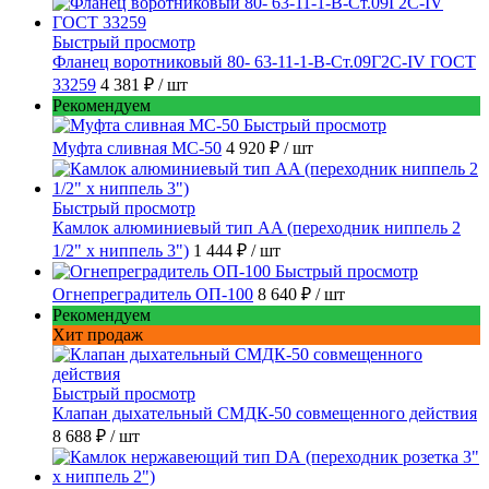
Быстрый просмотр
Фланец воротниковый 80- 63-11-1-B-Ст.09Г2С-IV ГОСТ
33259
4 381 ₽
/ шт
Рекомендуем
Быстрый просмотр
Муфта сливная МС-50
4 920 ₽
/ шт
Быстрый просмотр
Камлок алюминиевый тип AA (переходник ниппель 2
1/2" х ниппель 3")
1 444 ₽
/ шт
Быстрый просмотр
Огнепреградитель ОП-100
8 640 ₽
/ шт
Рекомендуем
Хит продаж
Быстрый просмотр
Клапан дыхательный СМДК-50 совмещенного действия
8 688 ₽
/ шт