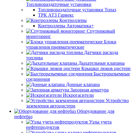
Топливораздаточные установки
Топливораздаточные установки Топаз
ТРК АТЗ Гарвекс
Контроллеры
Контроллеры Автоматика+
Спутниковый
мониторинг
Блоки
управления пневматические
Датчики расхода
топлива
Дыхательные клапаны
Крышки люков цистерн
Быстроразъемные
соединения
Донные клапана
Запорная арматура
Искрогасители
Устройство
заземления автоцистерн
Оборудование для
нефтебаз
Узлы учета
нефтепродуктов