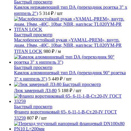
Быстрый просмотр
Камлок нержавеющий тип DА (переходник розетка 3" х
ниппель 2")
5 314 ₽
/ шт
Быстрый просмотр
Маслобензостойкий рукав «YAMAL-PREM», внутр.
диам. 19мм, -40C, 10bar, NBR, нап/всас TL020YM-PR
TITAN LOCK
980 ₽
/ м
Быстрый просмотр
Камлок алюминиевый тип DА (переходник 90° розетка
3" х ниппель 3")
5 449 ₽
/ шт
Быстрый просмотр
Люк замерный ЛЗ-80
5 188 ₽
/ шт
Быстрый просмотр
Фланец воротниковый 65- 6-11-1-B-Ст.20-IV ГОСТ
33259
807 ₽
/ шт