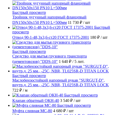
Быстрый просмотр
Тройник чугунный напорный фланцевый
DN150х50х150 PN10 L=500мм
11 730 ₽
/ шт
Быстрый
просмотр
Отвод 90-1-48,3х3,6-ст20 ГОСТ 17375-2001
180 ₽
/ шт
Быстрый просмотр
Средство для мытья грузового транспорта
(цементовозов) "DDS-10"
1 640 ₽
/ 5 лит.
Быстрый просмотр
Маслобензостойкий напорный рукав "SURGUT-D",
внутр.д. 25 мм., -25C, NBR, TL025SR-D TITAN LOCK
722 ₽
/ м
Быстрый просмотр
Клапан обратный ОКН-40
3 540 ₽
/ шт
Быстрый просмотр
Муфта сливная МС-80
4 680 ₽
/ шт