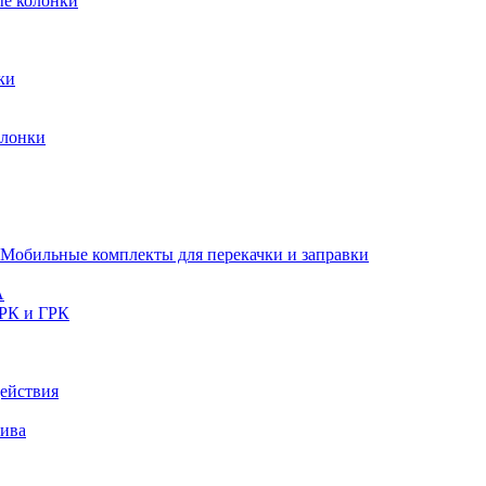
ые колонки
ки
олонки
Мобильные комплекты для перекачки и заправки
A
РК и ГРК
ействия
лива