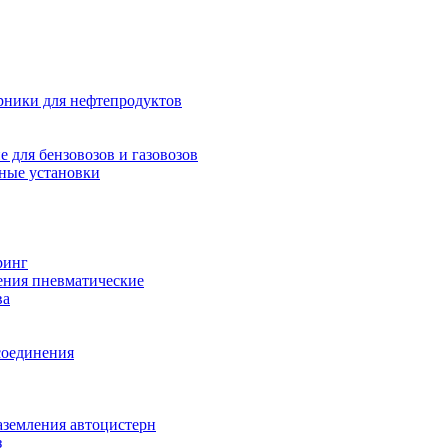
рники для нефтепродуктов
 для бензовозов и газовозов
ные установки
ринг
ения пневматические
ва
соединения
аземления автоцистерн
з