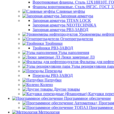
Воротниковые фланцы. Сталь 12Х18Н10Т. ГО
Фланцы воротниковые. Сталь 09Г2С. ГОСТ 3
Сливные муфты
Запорная арматура
Запорная арматура TITAN LOCK
Запорная арматура NEOTECHNIKA
Запорная арматура РВЗ-ЗАВОД
Уровнемеры нефтеп
Огнепреградители
Тройники
Тройники РВЗ-ЗАВОД
Узлы наполнения
Люки замерные ЛЗ
Фильтры для нефте
Узлы рециркуляции пар
Переходы
Переходы РВЗ-ЗАВОД
Патрубки
Колено
Другие товары
Катушки пере
Программное обеспечение
Програм
Программное
Метрология