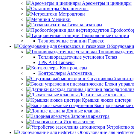
Ареометры и цилиндры
Октанометры
Метроштоки
Мерники
Газоанализаторы
Пробоотбо
Тарировочные станции
Тарировочные станции Гарвекс
Оборудование
Топливораздаточ
Топливораздаточные установки Топаз
ТРК АТЗ Гарвекс
Контроллеры
Контроллеры Автоматика+
Спутниковый монито
Блоки управл
Датчики расхода топли
Дыхательные клапаны
Крышки люков цистерн
Быстроразъемные 
Донные клапана
Запорная арматура
Искрогасители
Устройство з
Оборудование для нефтеба