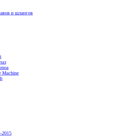
авов и шлангов
i
паз
amoa
e Machine
ch
-2015