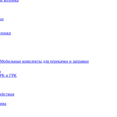
ые колонки
ки
олонки
Мобильные комплекты для перекачки и заправки
A
РК и ГРК
ействия
лива