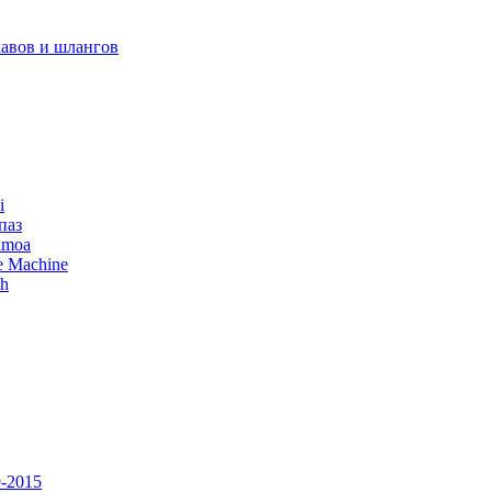
авов и шлангов
i
паз
amoa
e Machine
ch
-2015