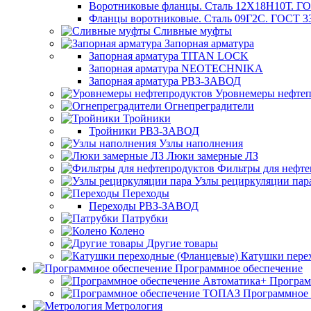
Воротниковые фланцы. Сталь 12Х18Н10Т. ГО
Фланцы воротниковые. Сталь 09Г2С. ГОСТ 3
Сливные муфты
Запорная арматура
Запорная арматура TITAN LOCK
Запорная арматура NEOTECHNIKA
Запорная арматура РВЗ-ЗАВОД
Уровнемеры нефтеп
Огнепреградители
Тройники
Тройники РВЗ-ЗАВОД
Узлы наполнения
Люки замерные ЛЗ
Фильтры для нефте
Узлы рециркуляции пар
Переходы
Переходы РВЗ-ЗАВОД
Патрубки
Колено
Другие товары
Катушки пере
Программное обеспечение
Програм
Программное
Метрология