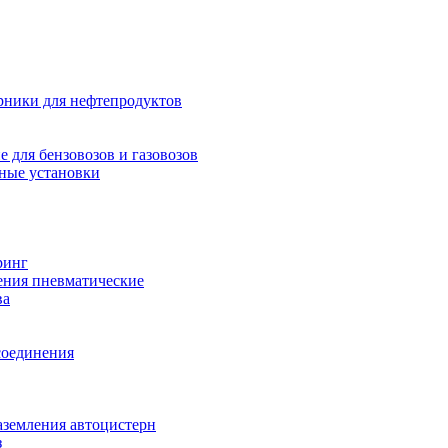
рники для нефтепродуктов
 для бензовозов и газовозов
ные установки
ринг
ения пневматические
ва
соединения
аземления автоцистерн
з