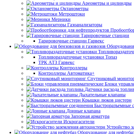
Ареометры и цилиндры
Октанометры
Метроштоки
Мерники
Газоанализаторы
Пробоотбо
Тарировочные станции
Тарировочные станции Гарвекс
Оборудование
Топливораздаточ
Топливораздаточные установки Топаз
ТРК АТЗ Гарвекс
Контроллеры
Контроллеры Автоматика+
Спутниковый монито
Блоки управл
Датчики расхода топли
Дыхательные клапаны
Крышки люков цистерн
Быстроразъемные 
Донные клапана
Запорная арматура
Искрогасители
Устройство з
Оборудование для нефтеба