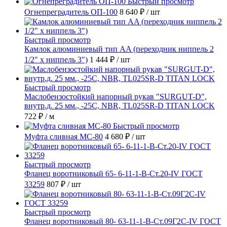
Быстрый просмотр
Огнепреградитель ОП-100
8 640 ₽
/ шт
Быстрый просмотр
Камлок алюминиевый тип AA (переходник ниппель 2
1/2" х ниппель 3")
1 444 ₽
/ шт
Быстрый просмотр
Маслобензостойкий напорный рукав "SURGUT-D",
внутр.д. 25 мм., -25C, NBR, TL025SR-D TITAN LOCK
722 ₽
/ м
Быстрый просмотр
Муфта сливная МС-80
4 680 ₽
/ шт
Быстрый просмотр
Фланец воротниковый 65- 6-11-1-B-Ст.20-IV ГОСТ
33259
807 ₽
/ шт
Быстрый просмотр
Фланец воротниковый 80- 63-11-1-B-Ст.09Г2С-IV ГОСТ