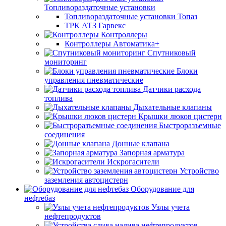
Топливораздаточные установки
Топливораздаточные установки Топаз
ТРК АТЗ Гарвекс
Контроллеры
Контроллеры Автоматика+
Спутниковый
мониторинг
Блоки
управления пневматические
Датчики расхода
топлива
Дыхательные клапаны
Крышки люков цистерн
Быстроразъемные
соединения
Донные клапана
Запорная арматура
Искрогасители
Устройство
заземления автоцистерн
Оборудование для
нефтебаз
Узлы учета
нефтепродуктов