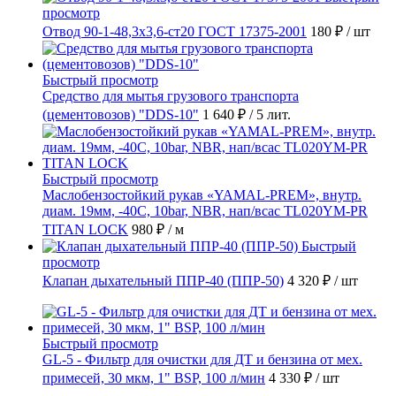
просмотр
Отвод 90-1-48,3х3,6-ст20 ГОСТ 17375-2001
180 ₽
/ шт
Быстрый просмотр
Средство для мытья грузового транспорта
(цементовозов) "DDS-10"
1 640 ₽
/ 5 лит.
Быстрый просмотр
Маслобензостойкий рукав «YAMAL-PREM», внутр.
диам. 19мм, -40C, 10bar, NBR, нап/всас TL020YM-PR
TITAN LOCK
980 ₽
/ м
Быстрый
просмотр
Клапан дыхательный ППР-40 (ППР-50)
4 320 ₽
/ шт
Быстрый просмотр
GL-5 - Фильтр для очистки для ДТ и бензина от мех.
примесей, 30 мкм, 1" BSP, 100 л/мин
4 330 ₽
/ шт