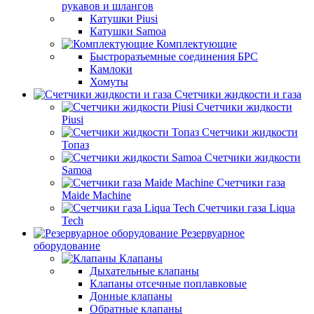
рукавов и шлангов
Катушки Piusi
Катушки Samoa
Комплектующие
Быстроразъемные соединения БРС
Камлоки
Хомуты
Счетчики жидкости и газа
Счетчики жидкости
Piusi
Счетчики жидкости
Топаз
Счетчики жидкости
Samoa
Счетчики газа
Maide Machine
Счетчики газа Liqua
Tech
Резервуарное
оборудование
Клапаны
Дыхательные клапаны
Клапаны отсечные поплавковые
Донные клапаны
Обратные клапаны