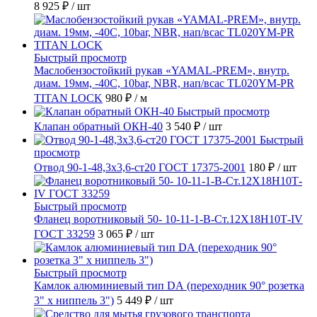
8 925 ₽
/ шт
Быстрый просмотр
Маслобензостойкий рукав «YAMAL-PREM», внутр.
диам. 19мм, -40C, 10bar, NBR, нап/всас TL020YM-PR
TITAN LOCK
980 ₽
/ м
Быстрый просмотр
Клапан обратный ОКН-40
3 540 ₽
/ шт
Быстрый
просмотр
Отвод 90-1-48,3х3,6-ст20 ГОСТ 17375-2001
180 ₽
/ шт
Быстрый просмотр
Фланец воротниковый 50- 10-11-1-B-Ст.12Х18Н10Т-IV
ГОСТ 33259
3 065 ₽
/ шт
Быстрый просмотр
Камлок алюминиевый тип DА (переходник 90° розетка
3" х ниппель 3")
5 449 ₽
/ шт