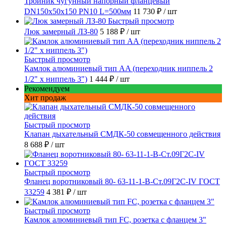
Тройник чугунный напорный фланцевый
DN150х50х150 PN10 L=500мм
11 730 ₽
/ шт
Быстрый просмотр
Люк замерный ЛЗ-80
5 188 ₽
/ шт
Быстрый просмотр
Камлок алюминиевый тип AA (переходник ниппель 2
1/2" х ниппель 3")
1 444 ₽
/ шт
Рекомендуем
Хит продаж
Быстрый просмотр
Клапан дыхательный СМДК-50 совмещенного действия
8 688 ₽
/ шт
Быстрый просмотр
Фланец воротниковый 80- 63-11-1-B-Ст.09Г2С-IV ГОСТ
33259
4 381 ₽
/ шт
Быстрый просмотр
Камлок алюминиевый тип FC, розетка с фланцем 3"