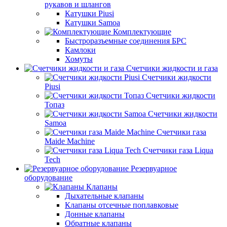
рукавов и шлангов
Катушки Piusi
Катушки Samoa
Комплектующие
Быстроразъемные соединения БРС
Камлоки
Хомуты
Счетчики жидкости и газа
Счетчики жидкости
Piusi
Счетчики жидкости
Топаз
Счетчики жидкости
Samoa
Счетчики газа
Maide Machine
Счетчики газа Liqua
Tech
Резервуарное
оборудование
Клапаны
Дыхательные клапаны
Клапаны отсечные поплавковые
Донные клапаны
Обратные клапаны