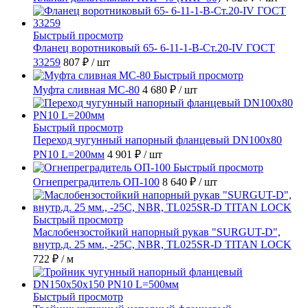
Быстрый просмотр
Фланец воротниковый 65- 6-11-1-B-Ст.20-IV ГОСТ
33259
807 ₽
/ шт
Быстрый просмотр
Муфта сливная МС-80
4 680 ₽
/ шт
Быстрый просмотр
Переход чугунный напорный фланцевый DN100х80
PN10 L=200мм
4 901 ₽
/ шт
Быстрый просмотр
Огнепреградитель ОП-100
8 640 ₽
/ шт
Быстрый просмотр
Маслобензостойкий напорный рукав "SURGUT-D",
внутр.д. 25 мм., -25C, NBR, TL025SR-D TITAN LOCK
722 ₽
/ м
Быстрый просмотр