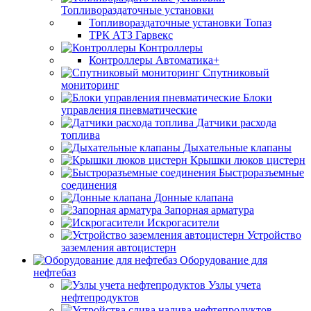
Топливораздаточные установки
Топливораздаточные установки Топаз
ТРК АТЗ Гарвекс
Контроллеры
Контроллеры Автоматика+
Спутниковый
мониторинг
Блоки
управления пневматические
Датчики расхода
топлива
Дыхательные клапаны
Крышки люков цистерн
Быстроразъемные
соединения
Донные клапана
Запорная арматура
Искрогасители
Устройство
заземления автоцистерн
Оборудование для
нефтебаз
Узлы учета
нефтепродуктов