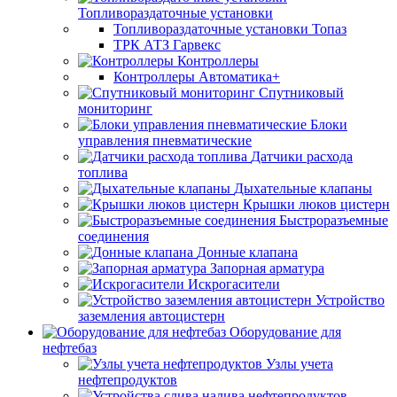
Топливораздаточные установки
Топливораздаточные установки Топаз
ТРК АТЗ Гарвекс
Контроллеры
Контроллеры Автоматика+
Спутниковый
мониторинг
Блоки
управления пневматические
Датчики расхода
топлива
Дыхательные клапаны
Крышки люков цистерн
Быстроразъемные
соединения
Донные клапана
Запорная арматура
Искрогасители
Устройство
заземления автоцистерн
Оборудование для
нефтебаз
Узлы учета
нефтепродуктов