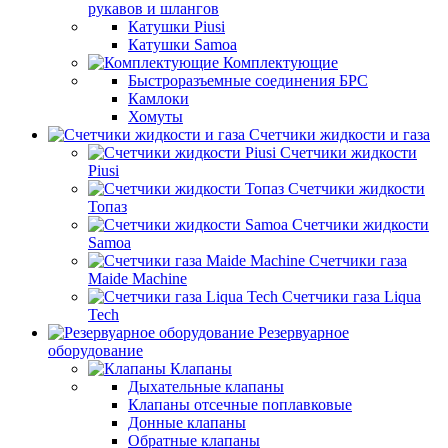
рукавов и шлангов
Катушки Piusi
Катушки Samoa
Комплектующие
Быстроразъемные соединения БРС
Камлоки
Хомуты
Счетчики жидкости и газа
Счетчики жидкости
Piusi
Счетчики жидкости
Топаз
Счетчики жидкости
Samoa
Счетчики газа
Maide Machine
Счетчики газа Liqua
Tech
Резервуарное
оборудование
Клапаны
Дыхательные клапаны
Клапаны отсечные поплавковые
Донные клапаны
Обратные клапаны