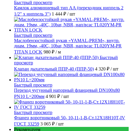
Быстрый просмотр
Камлок алюминиевый тип AA (переходник ниппель 2
1/2" х ниппель 3")
1 444 ₽
/ шт
Быстрый просмотр
Маслобензостойкий рукав «YAMAL-PREM», внутр.
диам. 19мм, -40C, 10bar, NBR, нап/всас TL020YM-PR
TITAN LOCK
980 ₽
/ м
Быстрый
просмотр
Клапан дыхательный ППР-40 (ППР-50)
4 320 ₽
/ шт
Быстрый просмотр
Переход чугунный напорный фланцевый DN100х80
PN10 L=200мм
4 901 ₽
/ шт
Быстрый просмотр
Фланец воротниковый 50- 10-11-1-B-Ст.12Х18Н10Т-IV
ГОСТ 33259
3 065 ₽
/ шт
Рекомендуем