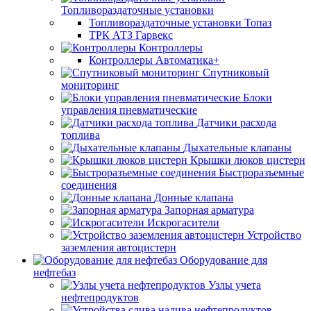
Топливораздаточные установки
Топливораздаточные установки Топаз
ТРК АТЗ Гарвекс
Контроллеры
Контроллеры Автоматика+
Спутниковый
мониторинг
Блоки
управления пневматические
Датчики расхода
топлива
Дыхательные клапаны
Крышки люков цистерн
Быстроразъемные
соединения
Донные клапана
Запорная арматура
Искрогасители
Устройство
заземления автоцистерн
Оборудование для
нефтебаз
Узлы учета
нефтепродуктов