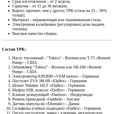
Срок изготовления – от 2 недель;
Гарантия – от 15 до 36 месяцев;
Корпус прочнее, чем у других ТРК (сталь на 25 – 50%
толще);
Материал - нержавеющая или оцинкованная сталь;
Электронная калибровка (регулировка) дозы выдачи
топлива;
Высокое качество сборки.
Состав ТРК:
Насос топливный - "Tokico" - Япония или T-75 «Bennett
Pump» - США
Объемомер "Tokico" - Япония или SB-100 «Bennett
Pump» - США
Электромотор KPER80 «VEM motors» - Германия
Пистолет ZVA 3M.0R «Elaflex» - Германия
Шланг Slimline 16LT «Elaflex» - Германия
Муфты SSB, кожухи «Elaflex» - Германия
Клапан дозирующий «Danfoss» - Нидерланды
Ремень приводной «Optibelt» - Англия
Датчик импульсов «Eltomatic» - Дания
Сильфоны (гибкие подводки) «Elaflex» - Германия
Гнезда пистолетов, замки с ключами, механические