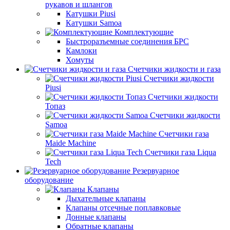
рукавов и шлангов
Катушки Piusi
Катушки Samoa
Комплектующие
Быстроразъемные соединения БРС
Камлоки
Хомуты
Счетчики жидкости и газа
Счетчики жидкости
Piusi
Счетчики жидкости
Топаз
Счетчики жидкости
Samoa
Счетчики газа
Maide Machine
Счетчики газа Liqua
Tech
Резервуарное
оборудование
Клапаны
Дыхательные клапаны
Клапаны отсечные поплавковые
Донные клапаны
Обратные клапаны