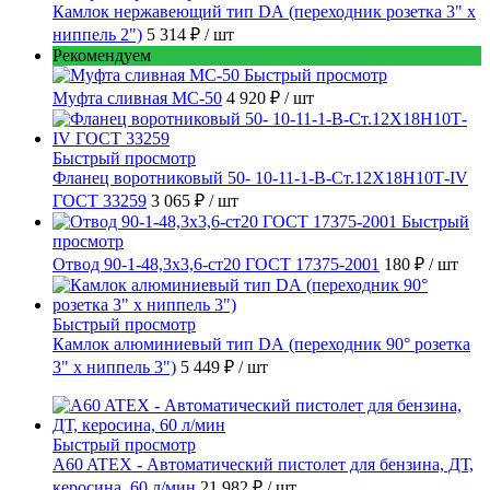
Камлок нержавеющий тип DА (переходник розетка 3" х
ниппель 2")
5 314 ₽
/ шт
Рекомендуем
Быстрый просмотр
Муфта сливная МС-50
4 920 ₽
/ шт
Быстрый просмотр
Фланец воротниковый 50- 10-11-1-B-Ст.12Х18Н10Т-IV
ГОСТ 33259
3 065 ₽
/ шт
Быстрый
просмотр
Отвод 90-1-48,3х3,6-ст20 ГОСТ 17375-2001
180 ₽
/ шт
Быстрый просмотр
Камлок алюминиевый тип DА (переходник 90° розетка
3" х ниппель 3")
5 449 ₽
/ шт
Быстрый просмотр
A60 ATEX - Автоматический пистолет для бензина, ДТ,
керосина, 60 л/мин
21 982 ₽
/ шт