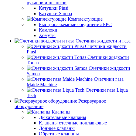
рукавов и шлангов
Катушки Piusi
Катушки Samoa
Комплектующие
Быстроразъемные соединения БРС
Камлоки
Хомуты
Счетчики жидкости и газа
Счетчики жидкости
Piusi
Счетчики жидкости
Топаз
Счетчики жидкости
Samoa
Счетчики газа
Maide Machine
Счетчики газа Liqua
Tech
Резервуарное
оборудование
Клапаны
Дыхательные клапаны
Клапаны отсечные поплавковые
Донные клапаны
Обратные клапаны