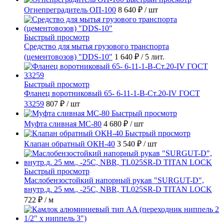
Огнепреградитель ОП-100
8 640 ₽
/ шт
Быстрый просмотр
Средство для мытья грузового транспорта
(цементовозов) "DDS-10"
1 640 ₽
/ 5 лит.
Быстрый просмотр
Фланец воротниковый 65- 6-11-1-B-Ст.20-IV ГОСТ
33259
807 ₽
/ шт
Быстрый просмотр
Муфта сливная МС-80
4 680 ₽
/ шт
Быстрый просмотр
Клапан обратный ОКН-40
3 540 ₽
/ шт
Быстрый просмотр
Маслобензостойкий напорный рукав "SURGUT-D",
внутр.д. 25 мм., -25C, NBR, TL025SR-D TITAN LOCK
722 ₽
/ м