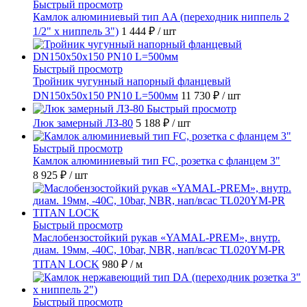
Быстрый просмотр
Камлок алюминиевый тип AA (переходник ниппель 2
1/2" х ниппель 3")
1 444 ₽
/ шт
Быстрый просмотр
Тройник чугунный напорный фланцевый
DN150х50х150 PN10 L=500мм
11 730 ₽
/ шт
Быстрый просмотр
Люк замерный ЛЗ-80
5 188 ₽
/ шт
Быстрый просмотр
Камлок алюминиевый тип FC, розетка с фланцем 3"
8 925 ₽
/ шт
Быстрый просмотр
Маслобензостойкий рукав «YAMAL-PREM», внутр.
диам. 19мм, -40C, 10bar, NBR, нап/всас TL020YM-PR
TITAN LOCK
980 ₽
/ м
Быстрый просмотр