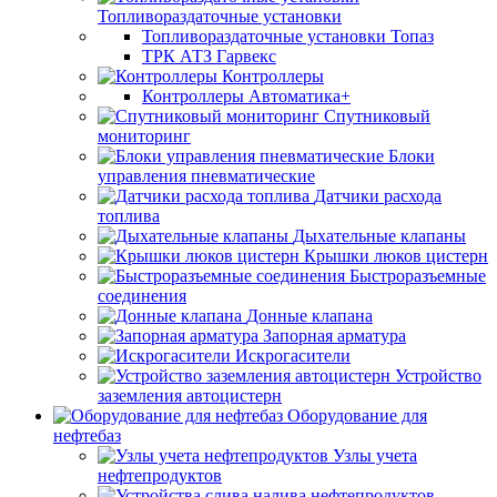
Топливораздаточные установки
Топливораздаточные установки Топаз
ТРК АТЗ Гарвекс
Контроллеры
Контроллеры Автоматика+
Спутниковый
мониторинг
Блоки
управления пневматические
Датчики расхода
топлива
Дыхательные клапаны
Крышки люков цистерн
Быстроразъемные
соединения
Донные клапана
Запорная арматура
Искрогасители
Устройство
заземления автоцистерн
Оборудование для
нефтебаз
Узлы учета
нефтепродуктов