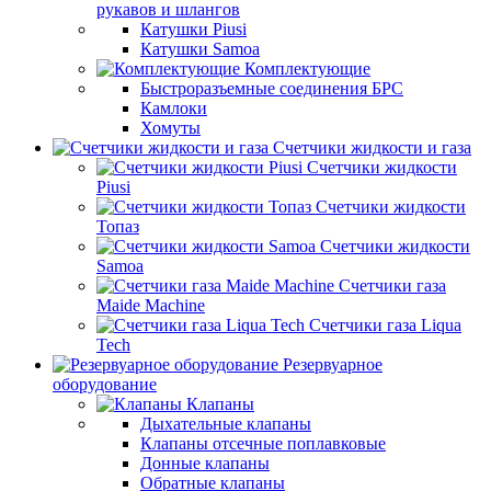
рукавов и шлангов
Катушки Piusi
Катушки Samoa
Комплектующие
Быстроразъемные соединения БРС
Камлоки
Хомуты
Счетчики жидкости и газа
Счетчики жидкости
Piusi
Счетчики жидкости
Топаз
Счетчики жидкости
Samoa
Счетчики газа
Maide Machine
Счетчики газа Liqua
Tech
Резервуарное
оборудование
Клапаны
Дыхательные клапаны
Клапаны отсечные поплавковые
Донные клапаны
Обратные клапаны