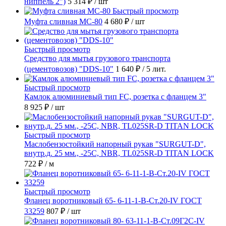
ниппель 2")
5 314 ₽
/ шт
Быстрый просмотр
Муфта сливная МС-80
4 680 ₽
/ шт
Быстрый просмотр
Средство для мытья грузового транспорта
(цементовозов) "DDS-10"
1 640 ₽
/ 5 лит.
Быстрый просмотр
Камлок алюминиевый тип FC, розетка с фланцем 3"
8 925 ₽
/ шт
Быстрый просмотр
Маслобензостойкий напорный рукав "SURGUT-D",
внутр.д. 25 мм., -25C, NBR, TL025SR-D TITAN LOCK
722 ₽
/ м
Быстрый просмотр
Фланец воротниковый 65- 6-11-1-B-Ст.20-IV ГОСТ
33259
807 ₽
/ шт