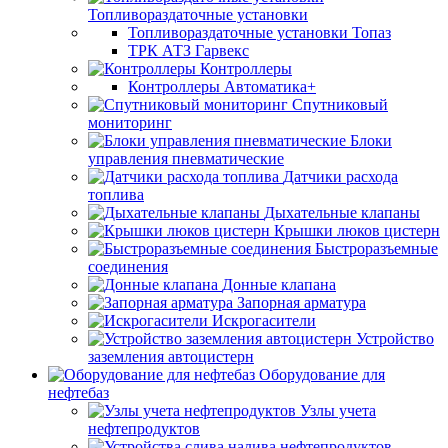
Топливораздаточные установки
Топливораздаточные установки Топаз
ТРК АТЗ Гарвекс
Контроллеры
Контроллеры Автоматика+
Спутниковый
мониторинг
Блоки
управления пневматические
Датчики расхода
топлива
Дыхательные клапаны
Крышки люков цистерн
Быстроразъемные
соединения
Донные клапана
Запорная арматура
Искрогасители
Устройство
заземления автоцистерн
Оборудование для
нефтебаз
Узлы учета
нефтепродуктов