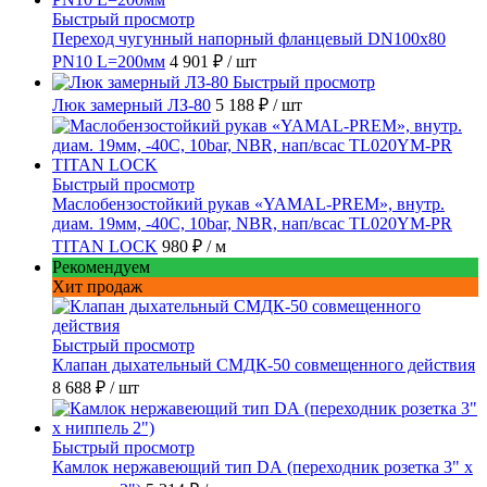
Быстрый просмотр
Переход чугунный напорный фланцевый DN100х80
PN10 L=200мм
4 901 ₽
/ шт
Быстрый просмотр
Люк замерный ЛЗ-80
5 188 ₽
/ шт
Быстрый просмотр
Маслобензостойкий рукав «YAMAL-PREM», внутр.
диам. 19мм, -40C, 10bar, NBR, нап/всас TL020YM-PR
TITAN LOCK
980 ₽
/ м
Рекомендуем
Хит продаж
Быстрый просмотр
Клапан дыхательный СМДК-50 совмещенного действия
8 688 ₽
/ шт
Быстрый просмотр
Камлок нержавеющий тип DА (переходник розетка 3" х