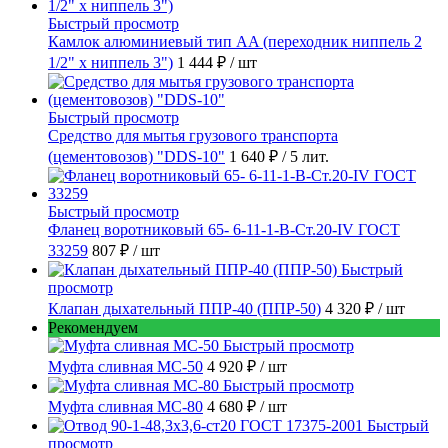
Быстрый просмотр
Камлок алюминиевый тип AA (переходник ниппель 2
1/2" х ниппель 3")
1 444 ₽
/ шт
Быстрый просмотр
Средство для мытья грузового транспорта
(цементовозов) "DDS-10"
1 640 ₽
/ 5 лит.
Быстрый просмотр
Фланец воротниковый 65- 6-11-1-B-Ст.20-IV ГОСТ
33259
807 ₽
/ шт
Быстрый
просмотр
Клапан дыхательный ППР-40 (ППР-50)
4 320 ₽
/ шт
Рекомендуем
Быстрый просмотр
Муфта сливная МС-50
4 920 ₽
/ шт
Быстрый просмотр
Муфта сливная МС-80
4 680 ₽
/ шт
Быстрый
просмотр