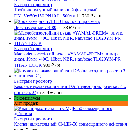
Быстрый просмотр
Тройник чугунный напорный фланцевый
DN150х50х150 PN10 L=500мм
11 730 ₽
/ шт
Быстрый просмотр
Люк замерный ЛЗ-80
5 188 ₽
/ шт
Быстрый просмотр
Маслобензостойкий рукав «YAMAL-PREM», внутр.
диам. 19мм, -40C, 10bar, NBR, нап/всас TL020YM-PR
TITAN LOCK
980 ₽
/ м
Быстрый просмотр
Камлок нержавеющий тип DА (переходник розетка 3" х
ниппель 2")
5 314 ₽
/ шт
Рекомендуем
Хит продаж
Быстрый просмотр
Клапан дыхательный СМДК-50 совмещенного действия