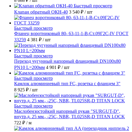
8 688 ₽
/ шт
Быстрый просмотр
Клапан обратный ОКН-40
3 540 ₽
/ шт
Быстрый просмотр
Фланец воротниковый 80- 63-11-1-B-Ст.09Г2С-IV ГОСТ
33259
4 381 ₽
/ шт
Быстрый просмотр
Переход чугунный напорный фланцевый DN100х80
PN10 L=200мм
4 901 ₽
/ шт
Быстрый просмотр
Камлок алюминиевый тип FC, розетка с фланцем 3"
8 925 ₽
/ шт
Быстрый просмотр
Маслобензостойкий напорный рукав "SURGUT-D",
внутр.д. 25 мм., -25C, NBR, TL025SR-D TITAN LOCK
722 ₽
/ м