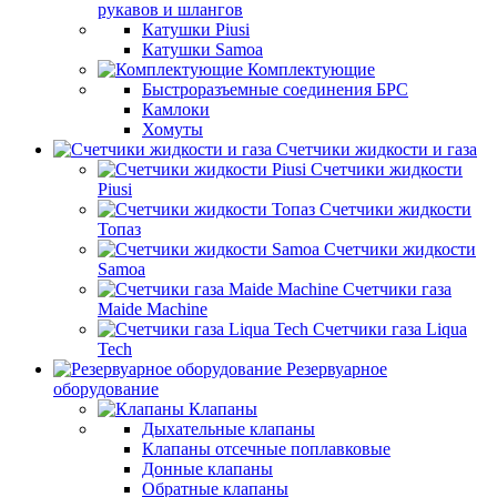
рукавов и шлангов
Катушки Piusi
Катушки Samoa
Комплектующие
Быстроразъемные соединения БРС
Камлоки
Хомуты
Счетчики жидкости и газа
Счетчики жидкости
Piusi
Счетчики жидкости
Топаз
Счетчики жидкости
Samoa
Счетчики газа
Maide Machine
Счетчики газа Liqua
Tech
Резервуарное
оборудование
Клапаны
Дыхательные клапаны
Клапаны отсечные поплавковые
Донные клапаны
Обратные клапаны