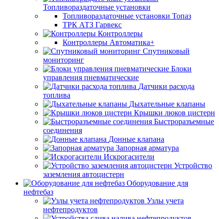
Топливораздаточные установки
Топливораздаточные установки Топаз
ТРК АТЗ Гарвекс
Контроллеры
Контроллеры Автоматика+
Спутниковый
мониторинг
Блоки
управления пневматические
Датчики расхода
топлива
Дыхательные клапаны
Крышки люков цистерн
Быстроразъемные
соединения
Донные клапана
Запорная арматура
Искрогасители
Устройство
заземления автоцистерн
Оборудование для
нефтебаз
Узлы учета
нефтепродуктов