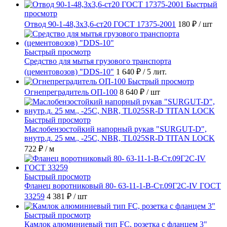
Быстрый
просмотр
Отвод 90-1-48,3х3,6-ст20 ГОСТ 17375-2001
180 ₽
/ шт
Быстрый просмотр
Средство для мытья грузового транспорта
(цементовозов) "DDS-10"
1 640 ₽
/ 5 лит.
Быстрый просмотр
Огнепреградитель ОП-100
8 640 ₽
/ шт
Быстрый просмотр
Маслобензостойкий напорный рукав "SURGUT-D",
внутр.д. 25 мм., -25C, NBR, TL025SR-D TITAN LOCK
722 ₽
/ м
Быстрый просмотр
Фланец воротниковый 80- 63-11-1-B-Ст.09Г2С-IV ГОСТ
33259
4 381 ₽
/ шт
Быстрый просмотр
Камлок алюминиевый тип FC, розетка с фланцем 3"