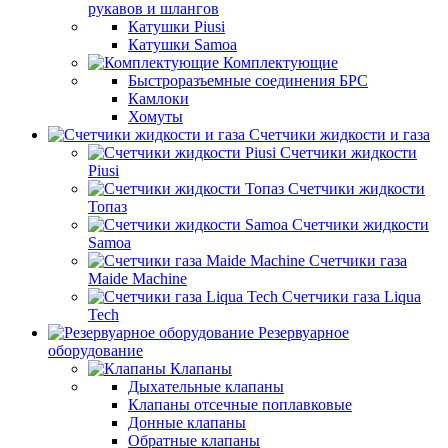
рукавов и шлангов
Катушки Piusi
Катушки Samoa
Комплектующие
Быстроразъемные соединения БРС
Камлоки
Хомуты
Счетчики жидкости и газа
Счетчики жидкости
Piusi
Счетчики жидкости
Топаз
Счетчики жидкости
Samoa
Счетчики газа
Maide Machine
Счетчики газа Liqua
Tech
Резервуарное
оборудование
Клапаны
Дыхательные клапаны
Клапаны отсечные поплавковые
Донные клапаны
Обратные клапаны