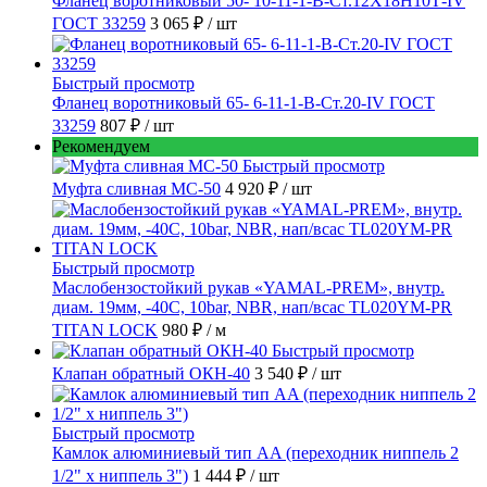
Фланец воротниковый 50- 10-11-1-B-Ст.12Х18Н10Т-IV
ГОСТ 33259
3 065 ₽
/ шт
Быстрый просмотр
Фланец воротниковый 65- 6-11-1-B-Ст.20-IV ГОСТ
33259
807 ₽
/ шт
Рекомендуем
Быстрый просмотр
Муфта сливная МС-50
4 920 ₽
/ шт
Быстрый просмотр
Маслобензостойкий рукав «YAMAL-PREM», внутр.
диам. 19мм, -40C, 10bar, NBR, нап/всас TL020YM-PR
TITAN LOCK
980 ₽
/ м
Быстрый просмотр
Клапан обратный ОКН-40
3 540 ₽
/ шт
Быстрый просмотр
Камлок алюминиевый тип AA (переходник ниппель 2
1/2" х ниппель 3")
1 444 ₽
/ шт