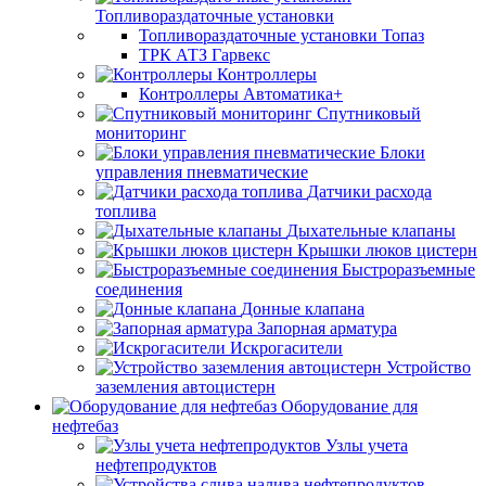
Топливораздаточные установки
Топливораздаточные установки Топаз
ТРК АТЗ Гарвекс
Контроллеры
Контроллеры Автоматика+
Спутниковый
мониторинг
Блоки
управления пневматические
Датчики расхода
топлива
Дыхательные клапаны
Крышки люков цистерн
Быстроразъемные
соединения
Донные клапана
Запорная арматура
Искрогасители
Устройство
заземления автоцистерн
Оборудование для
нефтебаз
Узлы учета
нефтепродуктов