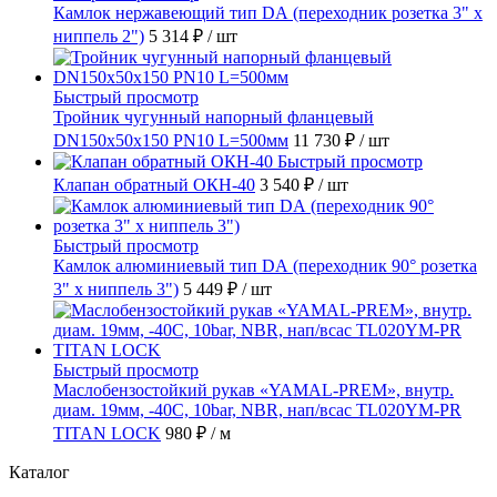
Камлок нержавеющий тип DА (переходник розетка 3" х
ниппель 2")
5 314 ₽
/ шт
Быстрый просмотр
Тройник чугунный напорный фланцевый
DN150х50х150 PN10 L=500мм
11 730 ₽
/ шт
Быстрый просмотр
Клапан обратный ОКН-40
3 540 ₽
/ шт
Быстрый просмотр
Камлок алюминиевый тип DА (переходник 90° розетка
3" х ниппель 3")
5 449 ₽
/ шт
Быстрый просмотр
Маслобензостойкий рукав «YAMAL-PREM», внутр.
диам. 19мм, -40C, 10bar, NBR, нап/всас TL020YM-PR
TITAN LOCK
980 ₽
/ м
Каталог