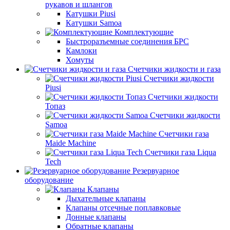
рукавов и шлангов
Катушки Piusi
Катушки Samoa
Комплектующие
Быстроразъемные соединения БРС
Камлоки
Хомуты
Счетчики жидкости и газа
Счетчики жидкости
Piusi
Счетчики жидкости
Топаз
Счетчики жидкости
Samoa
Счетчики газа
Maide Machine
Счетчики газа Liqua
Tech
Резервуарное
оборудование
Клапаны
Дыхательные клапаны
Клапаны отсечные поплавковые
Донные клапаны
Обратные клапаны