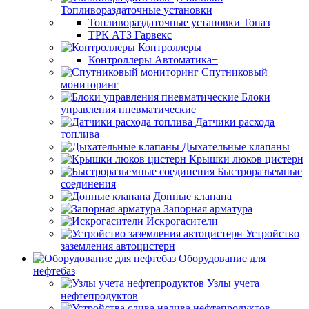
Топливораздаточные установки
Топливораздаточные установки Топаз
ТРК АТЗ Гарвекс
Контроллеры
Контроллеры Автоматика+
Спутниковый
мониторинг
Блоки
управления пневматические
Датчики расхода
топлива
Дыхательные клапаны
Крышки люков цистерн
Быстроразъемные
соединения
Донные клапана
Запорная арматура
Искрогасители
Устройство
заземления автоцистерн
Оборудование для
нефтебаз
Узлы учета
нефтепродуктов